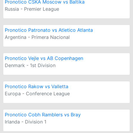
Pronotico CSKA Moscow vs Baltika
Russia - Premier League
Pronotico Patronato vs Atletico Atlanta
Argentina - Primera Nacional
Pronotico Vejle vs AB Copenhagen
Denmark - 1st Division
Pronotico Rakow vs Valletta
Europa - Conference League
Pronotico Cobh Ramblers vs Bray
Irlanda - Division 1