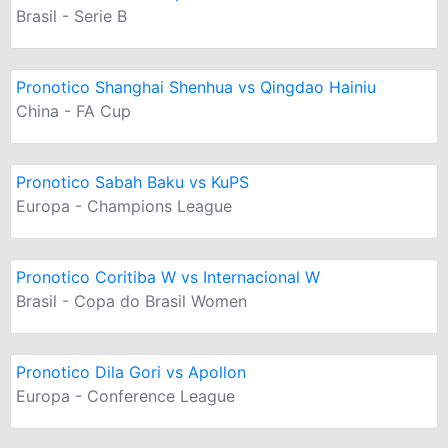
Brasil - Serie B
Pronotico Shanghai Shenhua vs Qingdao Hainiu
China - FA Cup
Pronotico Sabah Baku vs KuPS
Europa - Champions League
Pronotico Coritiba W vs Internacional W
Brasil - Copa do Brasil Women
Pronotico Dila Gori vs Apollon
Europa - Conference League