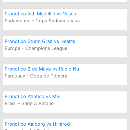
Pronotico Ind. Medellin vs Vasco
Sudamerica - Copa Sudamericana
Pronotico Sturm Graz vs Hearts
Europa - Champions League
Pronotico 2 de Mayo vs Rubio Nu
Paraguay - Copa de Primera
Pronotico Atletico vs MG
Brasil - Serie A Betano
Pronotico Aalborg vs Hillerod