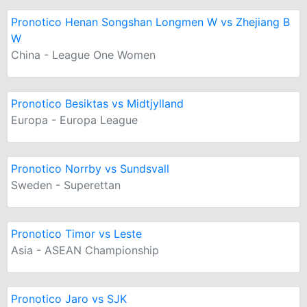
Pronotico Henan Songshan Longmen W vs Zhejiang B
W
China - League One Women
Pronotico Besiktas vs Midtjylland
Europa - Europa League
Pronotico Norrby vs Sundsvall
Sweden - Superettan
Pronotico Timor vs Leste
Asia - ASEAN Championship
Pronotico Jaro vs SJK