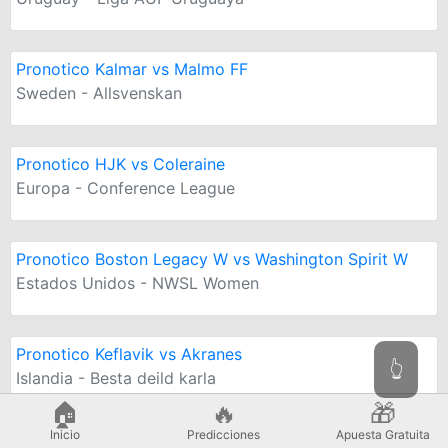
Pronotico Kalmar vs Malmo FF
Sweden - Allsvenskan
Pronotico HJK vs Coleraine
Europa - Conference League
Pronotico Boston Legacy W vs Washington Spirit W
Estados Unidos - NWSL Women
Pronotico Keflavik vs Akranes
👆
Islandia - Besta deild karla
🏠
🔥
🎁
Inicio
Predicciones
Apuesta Gratuita