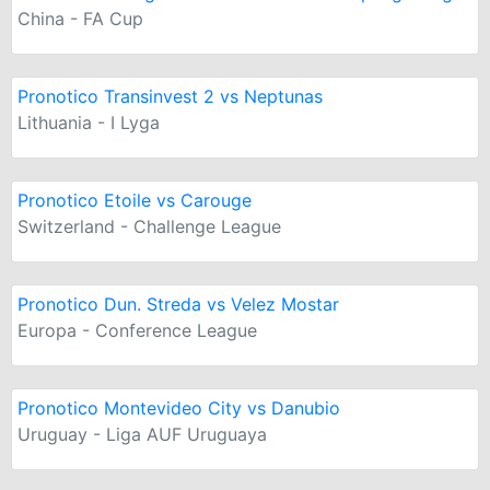
China - FA Cup
Pronotico Transinvest 2 vs Neptunas
Lithuania - I Lyga
Pronotico Etoile vs Carouge
Switzerland - Challenge League
Pronotico Dun. Streda vs Velez Mostar
Europa - Conference League
Pronotico Montevideo City vs Danubio
Uruguay - Liga AUF Uruguaya