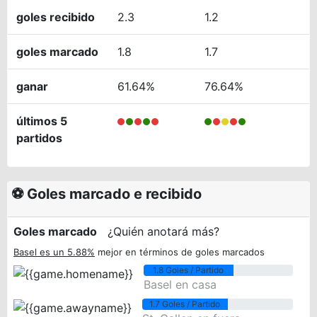
goles recibido
2.3
1.2
goles marcado
1.8
1.7
ganar
61.64%
76.64%
últimos 5
partidos
⚽ Goles marcado e recibido
Goles marcado
¿Quién anotará más?
Basel es un 5.88%
mejor en términos de goles marcados
1.8 Goles / Partido
Basel en casa
1.7 Goles / Partido