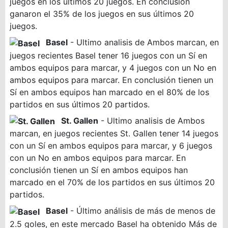
juegos en los últimos 20 juegos. En conclusión
ganaron el 35% de los juegos en sus últimos 20
juegos.
Basel
- Ultimo analisis de Ambos marcan, en
juegos recientes Basel tener 16 juegos con un Sí en
ambos equipos para marcar, y 4 juegos con un No en
ambos equipos para marcar. En conclusión tienen un
Sí en ambos equipos han marcado en el 80% de los
partidos en sus últimos 20 partidos.
St. Gallen
- Ultimo analisis de Ambos
marcan, en juegos recientes St. Gallen tener 14 juegos
con un Sí en ambos equipos para marcar, y 6 juegos
con un No en ambos equipos para marcar. En
conclusión tienen un Sí en ambos equipos han
marcado en el 70% de los partidos en sus últimos 20
partidos.
Basel
- Último análisis de más de menos de
2.5 goles, en este mercado Basel ha obtenido Más de