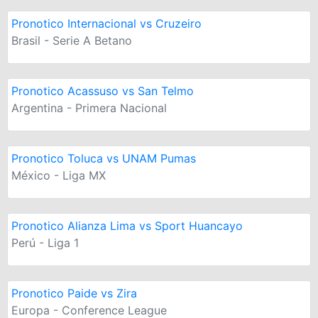
Pronotico Internacional vs Cruzeiro
Brasil - Serie A Betano
Pronotico Acassuso vs San Telmo
Argentina - Primera Nacional
Pronotico Toluca vs UNAM Pumas
México - Liga MX
Pronotico Alianza Lima vs Sport Huancayo
Perú - Liga 1
Pronotico Paide vs Zira
Europa - Conference League