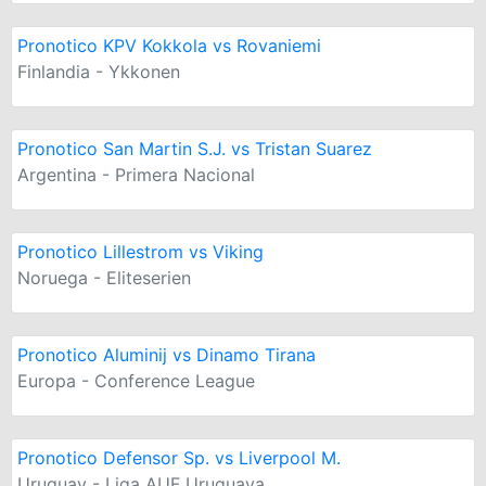
Pronotico KPV Kokkola vs Rovaniemi
Finlandia - Ykkonen
Pronotico San Martin S.J. vs Tristan Suarez
Argentina - Primera Nacional
Pronotico Lillestrom vs Viking
Noruega - Eliteserien
Pronotico Aluminij vs Dinamo Tirana
Europa - Conference League
Pronotico Defensor Sp. vs Liverpool M.
Uruguay - Liga AUF Uruguaya