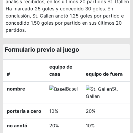
análisis recibidos, en los últimos 20 partidos St. Gallen
Ha marcado 25 goles y concedido 30 goles. En
conclusión, St. Gallen anotó 1.25 goles por partido e
concedido 1.50 goles por partido en sus últimos 20
partidos.
Formulario previo al juego
equipo de
#
casa
equipo de fuera
nombre
Basel
St.
Gallen
portería a cero
10%
20%
no anotó
20%
10%