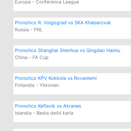
Europa - Conference League
Pronotico R. Volgograd vs SKA Khabarovsk
Russia - FNL
Pronotico Shanghai Shenhua vs Qingdao Hainiu
China - FA Cup
Pronotico KPV Kokkola vs Rovaniemi
Finlandia - Ykkonen
Pronotico Keflavik vs Akranes
Islandia - Besta deild karla