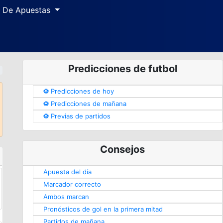
 De Apuestas
Predicciones de futbol
⚽️ Predicciones de hoy
⚽️ Predicciones de mañana
⚽️ Previas de partidos
Consejos
Apuesta del día
Marcador correcto
Ambos marcan
Pronósticos de gol en la primera mitad
Partidos de mañana