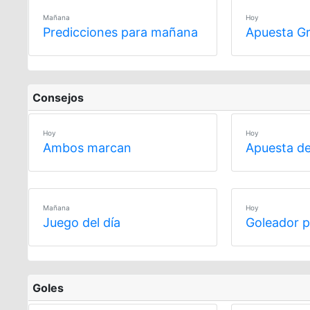
Mañana
Hoy
Predicciones para mañana
Apuesta Gr
Consejos
Hoy
Hoy
Ambos marcan
Apuesta de
Mañana
Hoy
Juego del día
Goleador p
Goles