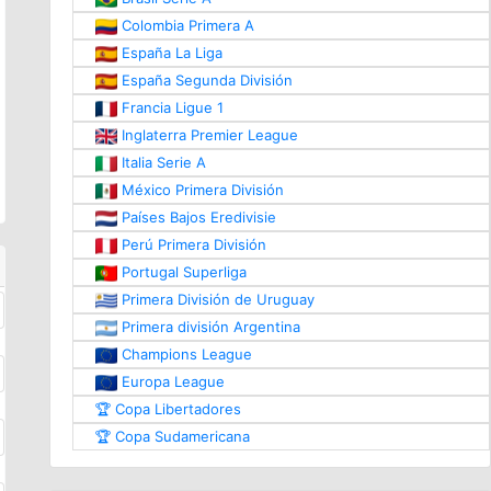
Colombia Primera A
España La Liga
España Segunda División
Francia Ligue 1
Inglaterra Premier League
Italia Serie A
México Primera División
Países Bajos Eredivisie
Perú Primera División
Portugal Superliga
Primera División de Uruguay
Primera división Argentina
Champions League
Europa League
🏆 Copa Libertadores
🏆 Copa Sudamericana