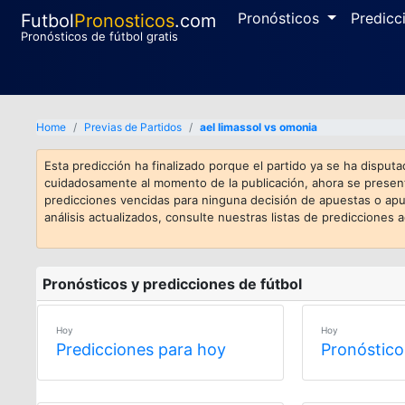
Pronósticos
Predicc
Futbol
Pronosticos
.com
Pronósticos de fútbol gratis
Home
Previas de Partidos
ael limassol vs omonia
Esta predicción ha finalizado porque el partido ya se ha disput
cuidadosamente al momento de la publicación, ahora se presenta 
predicciones vencidas para ninguna decisión de apuestas o apue
análisis actualizados, consulte nuestras listas de predicciones a
Pronósticos y predicciones de fútbol
Hoy
Hoy
Predicciones para hoy
Pronóstico