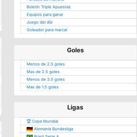
Boletín Triple Apuestas
Equipos para ganar
Juego del día
Goleador para marcar
Goles
Menos de 2.5 goles
Mas de 2.5 goles
Menos de 3.5 goles
Mas de 1.5 goles
Ligas
🏆 Copa Mundial
Alemania Bundesliga
Brasil Serie A