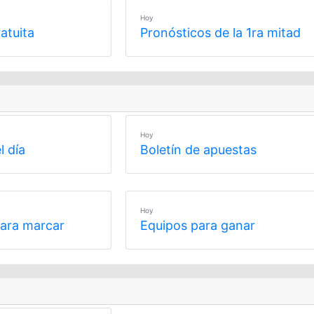
Hoy
atuita
Pronósticos de la 1ra mitad
Hoy
l día
Boletín de apuestas
Hoy
ara marcar
Equipos para ganar