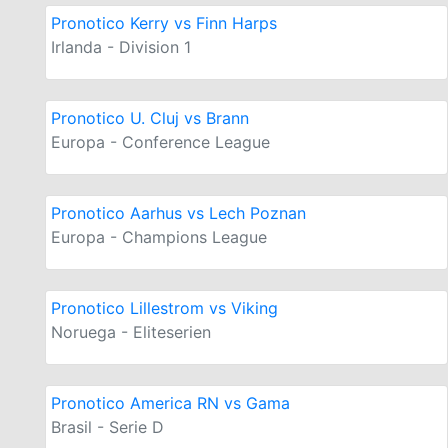
Pronotico Kerry vs Finn Harps
Irlanda - Division 1
Pronotico U. Cluj vs Brann
Europa - Conference League
Pronotico Aarhus vs Lech Poznan
Europa - Champions League
Pronotico Lillestrom vs Viking
Noruega - Eliteserien
Pronotico America RN vs Gama
Brasil - Serie D