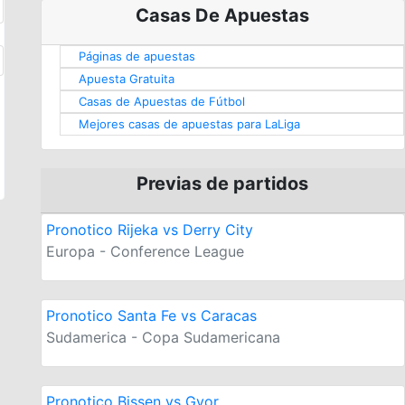
Casas De Apuestas
Páginas de apuestas
Apuesta Gratuita
Casas de Apuestas de Fútbol
Mejores casas de apuestas para LaLiga
Previas de partidos
Pronotico Rijeka vs Derry City
Europa - Conference League
Pronotico Santa Fe vs Caracas
Sudamerica - Copa Sudamericana
Pronotico Bissen vs Gyor