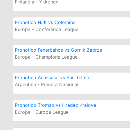
Finlandia - Ykkonen
Pronotico HJK vs Coleraine
Europa - Conference League
Pronotico Fenerbahce vs Gornik Zabrze
Europa - Champions League
Pronotico Acassuso vs San Telmo
Argentina - Primera Nacional
Pronotico Tromso vs Hradec Kralove
Europa - Europa League