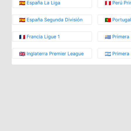
España La Liga
Perú Pri
España Segunda División
Portugal
Francia Ligue 1
Primera 
Inglaterra Premier League
Primera 