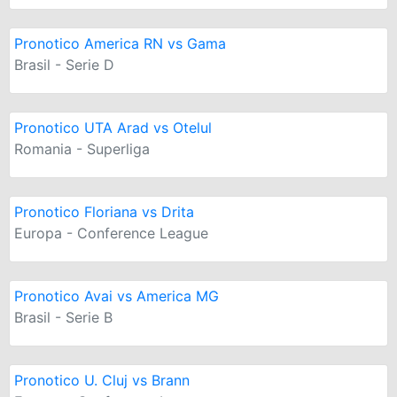
Pronotico America RN vs Gama
Brasil - Serie D
Pronotico UTA Arad vs Otelul
Romania - Superliga
Pronotico Floriana vs Drita
Europa - Conference League
Pronotico Avai vs America MG
Brasil - Serie B
Pronotico U. Cluj vs Brann