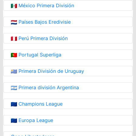
México Primera División
Países Bajos Eredivisie
Perú Primera División
Portugal Superliga
Primera División de Uruguay
Primera división Argentina
Champions League
Europa League