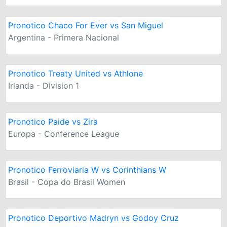
Pronotico Chaco For Ever vs San Miguel
Argentina - Primera Nacional
Pronotico Treaty United vs Athlone
Irlanda - Division 1
Pronotico Paide vs Zira
Europa - Conference League
Pronotico Ferroviaria W vs Corinthians W
Brasil - Copa do Brasil Women
Pronotico Deportivo Madryn vs Godoy Cruz