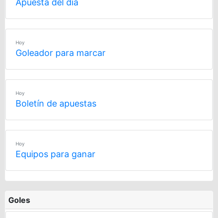
Apuesta del día
Hoy
Goleador para marcar
Hoy
Boletín de apuestas
Hoy
Equipos para ganar
Goles