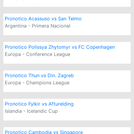
Pronotico Acassuso vs San Telmo
Argentina - Primera Nacional
Pronotico Polissya Zhytomyr vs FC Copenhagen
Europa - Conference League
Pronotico Thun vs Din. Zagreb
Europa - Champions League
Pronotico Fylkir vs Afturelding
Islandia - Icelandic Cup
Pronotico Cambodia vs Singapore