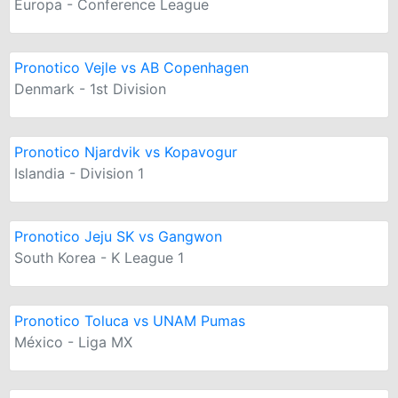
Europa - Conference League
Pronotico Vejle vs AB Copenhagen
Denmark - 1st Division
Pronotico Njardvik vs Kopavogur
Islandia - Division 1
Pronotico Jeju SK vs Gangwon
South Korea - K League 1
Pronotico Toluca vs UNAM Pumas
México - Liga MX