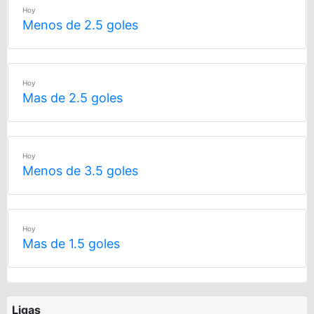
Hoy
Menos de 2.5 goles
Hoy
Mas de 2.5 goles
Hoy
Menos de 3.5 goles
Hoy
Mas de 1.5 goles
Ligas