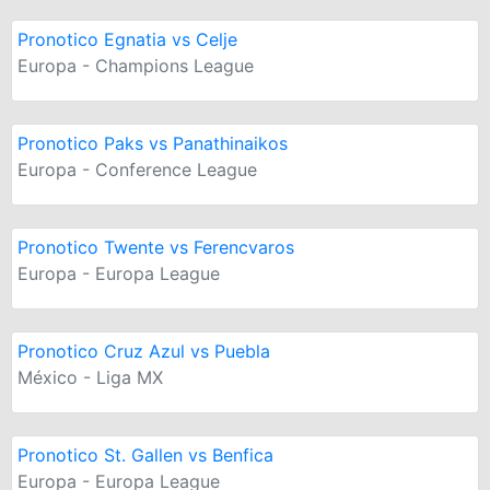
Pronotico Egnatia vs Celje
Europa - Champions League
Pronotico Paks vs Panathinaikos
Europa - Conference League
Pronotico Twente vs Ferencvaros
Europa - Europa League
Pronotico Cruz Azul vs Puebla
México - Liga MX
Pronotico St. Gallen vs Benfica
Europa - Europa League