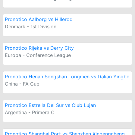
Pronotico Aalborg vs Hillerod
Denmark - 1st Division
Pronotico Rijeka vs Derry City
Europa - Conference League
Pronotico Henan Songshan Longmen vs Dalian Yingbo
China - FA Cup
Pronotico Estrella Del Sur vs Club Lujan
Argentina - Primera C
Pronotico Shanghai Port vs Shenzhen Xinpengcheng