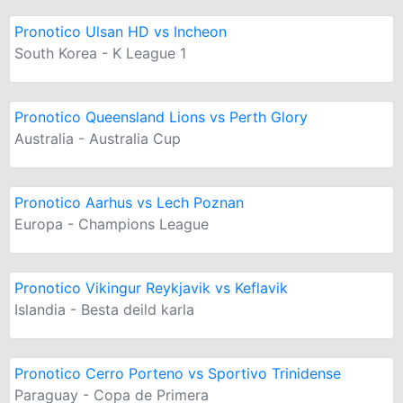
Pronotico Ulsan HD vs Incheon
South Korea - K League 1
Pronotico Queensland Lions vs Perth Glory
Australia - Australia Cup
Pronotico Aarhus vs Lech Poznan
Europa - Champions League
Pronotico Vikingur Reykjavik vs Keflavik
Islandia - Besta deild karla
Pronotico Cerro Porteno vs Sportivo Trinidense
Paraguay - Copa de Primera