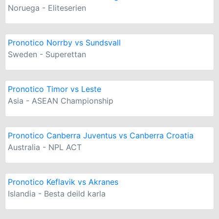
Noruega - Eliteserien
Pronotico Norrby vs Sundsvall
Sweden - Superettan
Pronotico Timor vs Leste
Asia - ASEAN Championship
Pronotico Canberra Juventus vs Canberra Croatia
Australia - NPL ACT
Pronotico Keflavik vs Akranes
Islandia - Besta deild karla