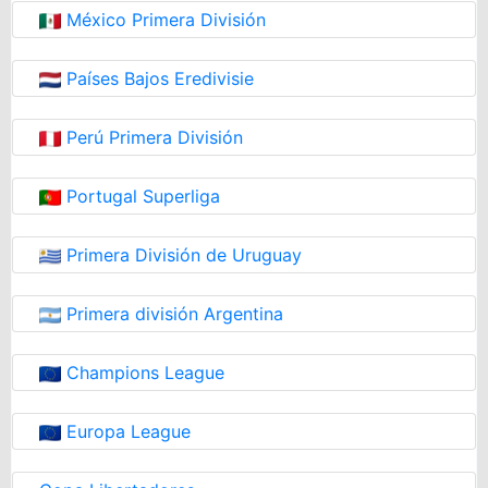
México Primera División
Países Bajos Eredivisie
Perú Primera División
Portugal Superliga
Primera División de Uruguay
Primera división Argentina
Champions League
Europa League