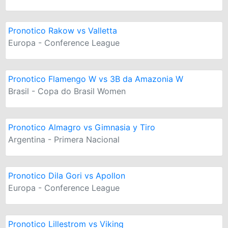
Pronotico Rakow vs Valletta
Europa - Conference League
Pronotico Flamengo W vs 3B da Amazonia W
Brasil - Copa do Brasil Women
Pronotico Almagro vs Gimnasia y Tiro
Argentina - Primera Nacional
Pronotico Dila Gori vs Apollon
Europa - Conference League
Pronotico Lillestrom vs Viking