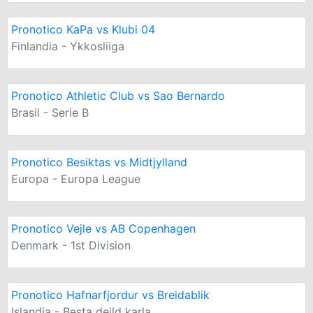
Pronotico KaPa vs Klubi 04
Finlandia - Ykkosliiga
Pronotico Athletic Club vs Sao Bernardo
Brasil - Serie B
Pronotico Besiktas vs Midtjylland
Europa - Europa League
Pronotico Vejle vs AB Copenhagen
Denmark - 1st Division
Pronotico Hafnarfjordur vs Breidablik
Islandia - Besta deild karla