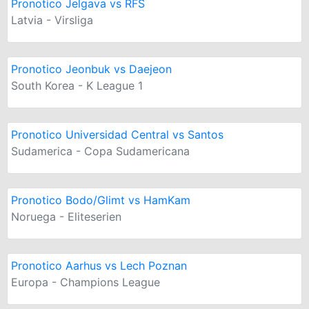
Pronotico Jelgava vs RFS
Latvia - Virsliga
Pronotico Jeonbuk vs Daejeon
South Korea - K League 1
Pronotico Universidad Central vs Santos
Sudamerica - Copa Sudamericana
Pronotico Bodo/Glimt vs HamKam
Noruega - Eliteserien
Pronotico Aarhus vs Lech Poznan
Europa - Champions League