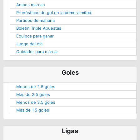
Ambos marcan
Pronósticos de gol en la primera mitad
Partidos de mañana
Boletín Triple Apuestas
Equipos para ganar
Juego del día
Goleador para marcar
Goles
Menos de 2.5 goles
Mas de 2.5 goles
Menos de 3.5 goles
Mas de 1.5 goles
Ligas