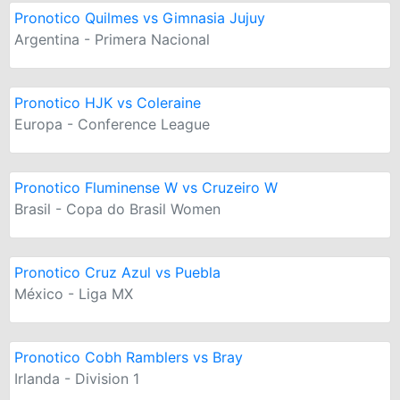
Pronotico Quilmes vs Gimnasia Jujuy
Argentina - Primera Nacional
Pronotico HJK vs Coleraine
Europa - Conference League
Pronotico Fluminense W vs Cruzeiro W
Brasil - Copa do Brasil Women
Pronotico Cruz Azul vs Puebla
México - Liga MX
Pronotico Cobh Ramblers vs Bray
Irlanda - Division 1