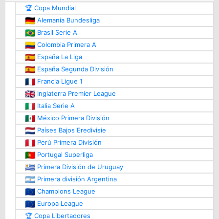
🏆 Copa Mundial
Alemania Bundesliga
Brasil Serie A
Colombia Primera A
España La Liga
España Segunda División
Francia Ligue 1
Inglaterra Premier League
Italia Serie A
México Primera División
Países Bajos Eredivisie
Perú Primera División
Portugal Superliga
Primera División de Uruguay
Primera división Argentina
Champions League
Europa League
🏆 Copa Libertadores