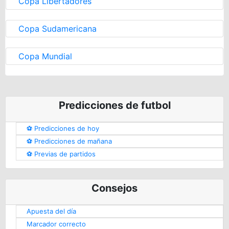
Copa Libertadores
Copa Sudamericana
Copa Mundial
Predicciones de futbol
⚽️ Predicciones de hoy
⚽️ Predicciones de mañana
⚽️ Previas de partidos
Consejos
Apuesta del día
Marcador correcto