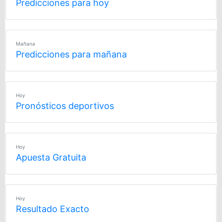
Predicciones para hoy
Mañana
Predicciones para mañana
Hoy
Pronósticos deportivos
Hoy
Apuesta Gratuita
Hoy
Resultado Exacto