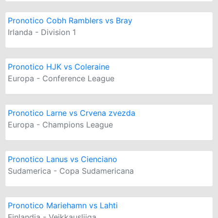
Pronotico Cobh Ramblers vs Bray
Irlanda - Division 1
Pronotico HJK vs Coleraine
Europa - Conference League
Pronotico Larne vs Crvena zvezda
Europa - Champions League
Pronotico Lanus vs Cienciano
Sudamerica - Copa Sudamericana
Pronotico Mariehamn vs Lahti
Finlandia - Veikkausliiga