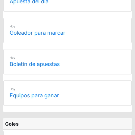
Apuesta del día
Hoy
Goleador para marcar
Hoy
Boletín de apuestas
Hoy
Equipos para ganar
Goles