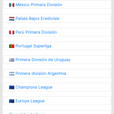
México Primera División
Países Bajos Eredivisie
Perú Primera División
Portugal Superliga
Primera División de Uruguay
Primera división Argentina
Champions League
Europa League