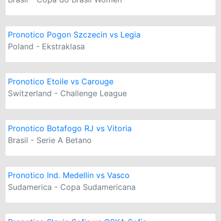
Pronotico Pogon Szczecin vs Legia
Poland - Ekstraklasa
Pronotico Etoile vs Carouge
Switzerland - Challenge League
Pronotico Botafogo RJ vs Vitoria
Brasil - Serie A Betano
Pronotico Ind. Medellin vs Vasco
Sudamerica - Copa Sudamericana