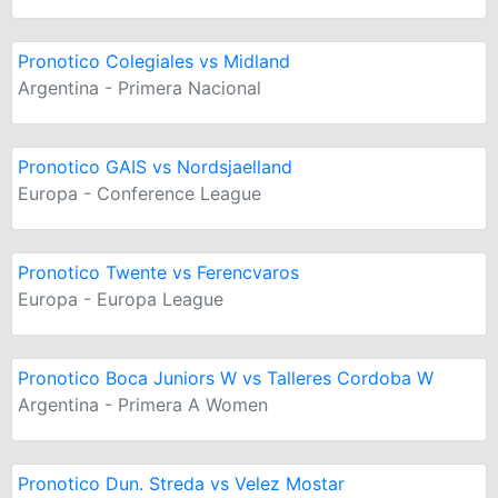
Pronotico Colegiales vs Midland
Argentina - Primera Nacional
Pronotico GAIS vs Nordsjaelland
Europa - Conference League
Pronotico Twente vs Ferencvaros
Europa - Europa League
Pronotico Boca Juniors W vs Talleres Cordoba W
Argentina - Primera A Women
Pronotico Dun. Streda vs Velez Mostar