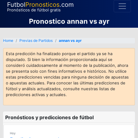
Futbol
Pronosticos
.com
Pronósticos de fútbol gratis
Pronostico annan vs ayr
Home
Previas de Partidos
annan vs ayr
Esta predicción ha finalizado porque el partido ya se ha
disputado. Si bien la información proporcionada aquí se
consideró cuidadosamente al momento de la publicación, ahora
se presenta solo con fines informativos e históricos. No utilice
estas predicciones vencidas para ninguna decisión de apuestas
o apuestas actuales. Para conocer las últimas predicciones de
fútbol y análisis actualizados, consulte nuestras listas de
predicciones activas y actuales.
Pronósticos y predicciones de fútbol
Hoy