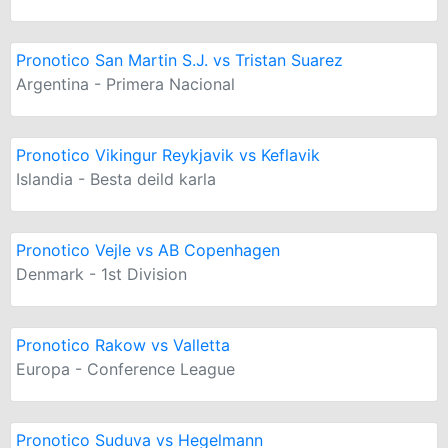
Pronotico San Martin S.J. vs Tristan Suarez
Argentina - Primera Nacional
Pronotico Vikingur Reykjavik vs Keflavik
Islandia - Besta deild karla
Pronotico Vejle vs AB Copenhagen
Denmark - 1st Division
Pronotico Rakow vs Valletta
Europa - Conference League
Pronotico Suduva vs Hegelmann