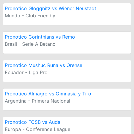
Pronotico Gloggnitz vs Wiener Neustadt
Mundo - Club Friendly
Pronotico Corinthians vs Remo
Brasil - Serie A Betano
Pronotico Mushuc Runa vs Orense
Ecuador - Liga Pro
Pronotico Almagro vs Gimnasia y Tiro
Argentina - Primera Nacional
Pronotico FCSB vs Auda
Europa - Conference League