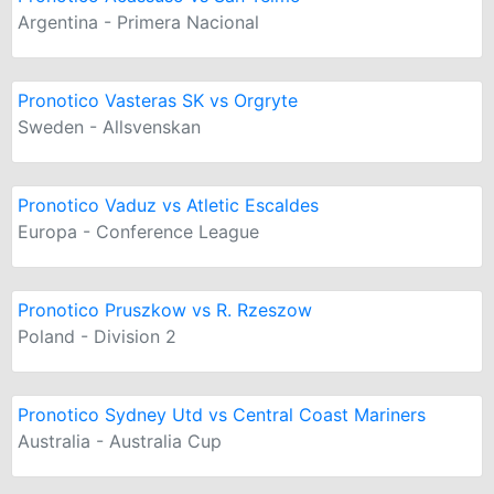
Argentina - Primera Nacional
Pronotico Vasteras SK vs Orgryte
Sweden - Allsvenskan
Pronotico Vaduz vs Atletic Escaldes
Europa - Conference League
Pronotico Pruszkow vs R. Rzeszow
Poland - Division 2
Pronotico Sydney Utd vs Central Coast Mariners
Australia - Australia Cup