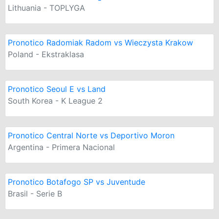
Lithuania - TOPLYGA
Pronotico Radomiak Radom vs Wieczysta Krakow
Poland - Ekstraklasa
Pronotico Seoul E vs Land
South Korea - K League 2
Pronotico Central Norte vs Deportivo Moron
Argentina - Primera Nacional
Pronotico Botafogo SP vs Juventude
Brasil - Serie B