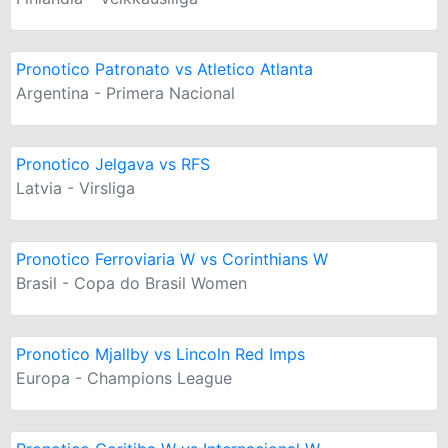
Pronotico Patronato vs Atletico Atlanta
Argentina - Primera Nacional
Pronotico Jelgava vs RFS
Latvia - Virsliga
Pronotico Ferroviaria W vs Corinthians W
Brasil - Copa do Brasil Women
Pronotico Mjallby vs Lincoln Red Imps
Europa - Champions League