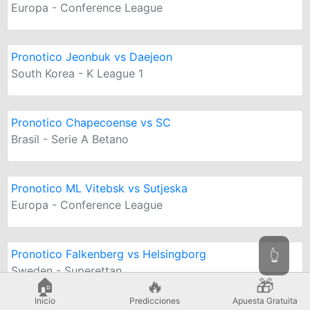
Europa - Conference League
Pronotico Jeonbuk vs Daejeon
South Korea - K League 1
Pronotico Chapecoense vs SC
Brasil - Serie A Betano
Pronotico ML Vitebsk vs Sutjeska
Europa - Conference League
Pronotico Falkenberg vs Helsingborg
👆
Sweden - Superettan
🏠
🔥
🎁
Inicio
Predicciones
Apuesta Gratuita