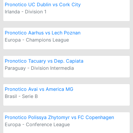
Pronotico UC Dublin vs Cork City
Irlanda - Division 1
Pronotico Aarhus vs Lech Poznan
Europa - Champions League
Pronotico Tacuary vs Dep. Capiata
Paraguay - Division Intermedia
Pronotico Avai vs America MG
Brasil - Serie B
Pronotico Polissya Zhytomyr vs FC Copenhagen
Europa - Conference League