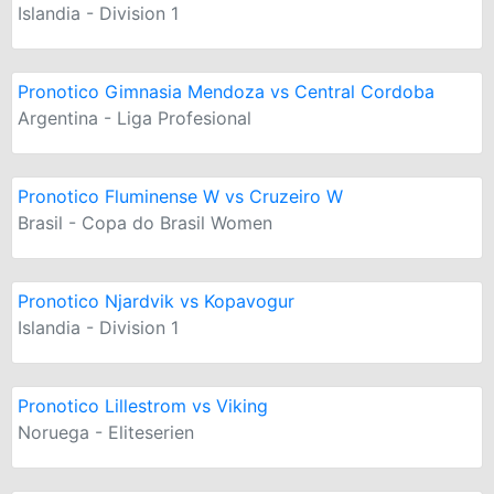
Islandia - Division 1
Pronotico Gimnasia Mendoza vs Central Cordoba
Argentina - Liga Profesional
Pronotico Fluminense W vs Cruzeiro W
Brasil - Copa do Brasil Women
Pronotico Njardvik vs Kopavogur
Islandia - Division 1
Pronotico Lillestrom vs Viking
Noruega - Eliteserien