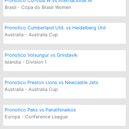
Pronotico Coritiba W vs Internacional W
Brasil - Copa do Brasil Women
Pronotico Cumberland Utd. vs Heidelberg Utd
Australia - Australia Cup
Pronotico Volsungur vs Grindavik
Islandia - Division 1
Pronotico Preston Lions vs Newcastle Jets
Australia - Australia Cup
Pronotico Paks vs Panathinaikos
Europa - Conference League