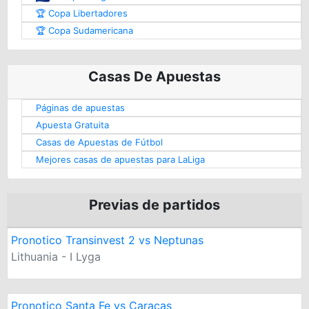
🏆 Copa Libertadores
🏆 Copa Sudamericana
Casas De Apuestas
Páginas de apuestas
Apuesta Gratuita
Casas de Apuestas de Fútbol
Mejores casas de apuestas para LaLiga
Previas de partidos
Pronotico Transinvest 2 vs Neptunas
Lithuania - I Lyga
Pronotico Santa Fe vs Caracas