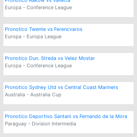
Pronotico Rakow vs Valletta
Europa - Conference League
Pronotico Twente vs Ferencvaros
Europa - Europa League
Pronotico Dun. Streda vs Velez Mostar
Europa - Conference League
Pronotico Sydney Utd vs Central Coast Mariners
Australia - Australia Cup
Pronotico Deportivo Santani vs Fernando de la Mora
Paraguay - Division Intermedia