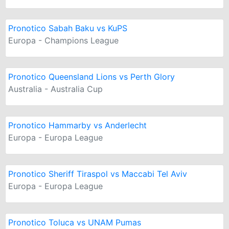
Pronotico Sabah Baku vs KuPS
Europa - Champions League
Pronotico Queensland Lions vs Perth Glory
Australia - Australia Cup
Pronotico Hammarby vs Anderlecht
Europa - Europa League
Pronotico Sheriff Tiraspol vs Maccabi Tel Aviv
Europa - Europa League
Pronotico Toluca vs UNAM Pumas