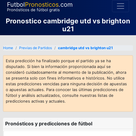
Futbol
Pronosticos
.com
Pronósticos de fútbol gratis
Pronostico cambridge utd vs brighton
u21
Home
Previas de Partidos
cambridge utd vs brighton u21
Esta predicción ha finalizado porque el partido ya se ha
disputado. Si bien la información proporcionada aquí se
consideró cuidadosamente al momento de la publicación, ahora
se presenta solo con fines informativos e históricos. No utilice
estas predicciones vencidas para ninguna decisión de apuestas
o apuestas actuales. Para conocer las últimas predicciones de
fútbol y análisis actualizados, consulte nuestras listas de
predicciones activas y actuales.
Pronósticos y predicciones de fútbol