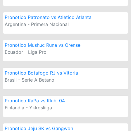
Pronotico Patronato vs Atletico Atlanta
Argentina - Primera Nacional
Pronotico Mushuc Runa vs Orense
Ecuador - Liga Pro
Pronotico Botafogo RJ vs Vitoria
Brasil - Serie A Betano
Pronotico KaPa vs Klubi 04
Finlandia - Ykkosliiga
Pronotico Jeju SK vs Gangwon