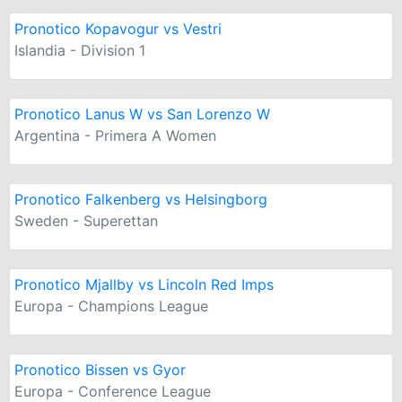
Pronotico Kopavogur vs Vestri
Islandia - Division 1
Pronotico Lanus W vs San Lorenzo W
Argentina - Primera A Women
Pronotico Falkenberg vs Helsingborg
Sweden - Superettan
Pronotico Mjallby vs Lincoln Red Imps
Europa - Champions League
Pronotico Bissen vs Gyor
Europa - Conference League