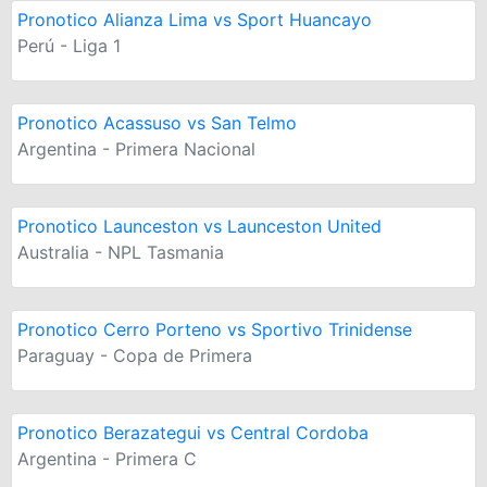
Pronotico Alianza Lima vs Sport Huancayo
Perú - Liga 1
Pronotico Acassuso vs San Telmo
Argentina - Primera Nacional
Pronotico Launceston vs Launceston United
Australia - NPL Tasmania
Pronotico Cerro Porteno vs Sportivo Trinidense
Paraguay - Copa de Primera
Pronotico Berazategui vs Central Cordoba
Argentina - Primera C