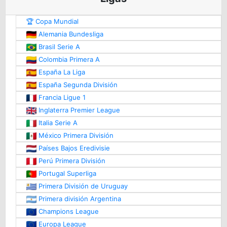
🏆 Copa Mundial
Alemania Bundesliga
Brasil Serie A
Colombia Primera A
España La Liga
España Segunda División
Francia Ligue 1
Inglaterra Premier League
Italia Serie A
México Primera División
Países Bajos Eredivisie
Perú Primera División
Portugal Superliga
Primera División de Uruguay
Primera división Argentina
Champions League
Europa League