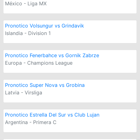
México - Liga MX
Pronotico Volsungur vs Grindavik
Islandia - Division 1
Pronotico Fenerbahce vs Gornik Zabrze
Europa - Champions League
Pronotico Super Nova vs Grobina
Latvia - Virsliga
Pronotico Estrella Del Sur vs Club Lujan
Argentina - Primera C