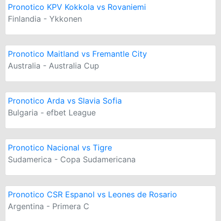
Pronotico KPV Kokkola vs Rovaniemi
Finlandia - Ykkonen
Pronotico Maitland vs Fremantle City
Australia - Australia Cup
Pronotico Arda vs Slavia Sofia
Bulgaria - efbet League
Pronotico Nacional vs Tigre
Sudamerica - Copa Sudamericana
Pronotico CSR Espanol vs Leones de Rosario
Argentina - Primera C