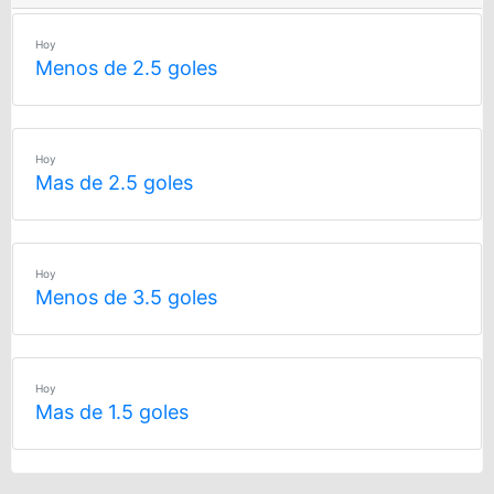
Hoy
Menos de 2.5 goles
Hoy
Mas de 2.5 goles
Hoy
Menos de 3.5 goles
Hoy
Mas de 1.5 goles