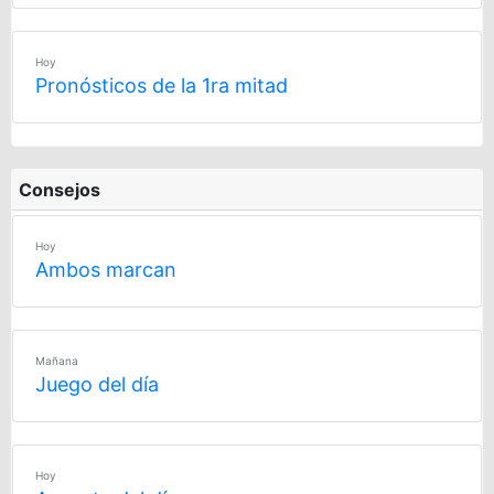
Hoy
Pronósticos de la 1ra mitad
Consejos
Hoy
Ambos marcan
Mañana
Juego del día
Hoy