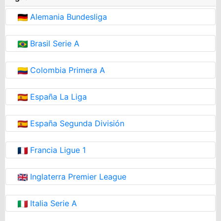
Alemania Bundesliga
Brasil Serie A
Colombia Primera A
España La Liga
España Segunda División
Francia Ligue 1
Inglaterra Premier League
Italia Serie A