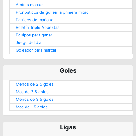
Ambos marcan
Pronósticos de gol en la primera mitad
Partidos de mañana
Boletín Triple Apuestas
Equipos para ganar
Juego del día
Goleador para marcar
Goles
Menos de 2.5 goles
Mas de 2.5 goles
Menos de 3.5 goles
Mas de 1.5 goles
Ligas