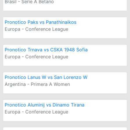
Brasil - Serie A Betano
Pronotico Paks vs Panathinaikos
Europa - Conference League
Pronotico Trnava vs CSKA 1948 Sofia
Europa - Conference League
Pronotico Lanus W vs San Lorenzo W
Argentina - Primera A Women
Pronotico Aluminij vs Dinamo Tirana
Europa - Conference League