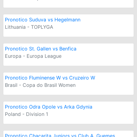
Pronotico Suduva vs Hegelmann
Lithuania - TOPLYGA
Pronotico St. Gallen vs Benfica
Europa - Europa League
Pronotico Fluminense W vs Cruzeiro W
Brasil - Copa do Brasil Women
Pronotico Odra Opole vs Arka Gdynia
Poland - Division 1
Pronotico Chacarita Juniors vs Club A. Guemes