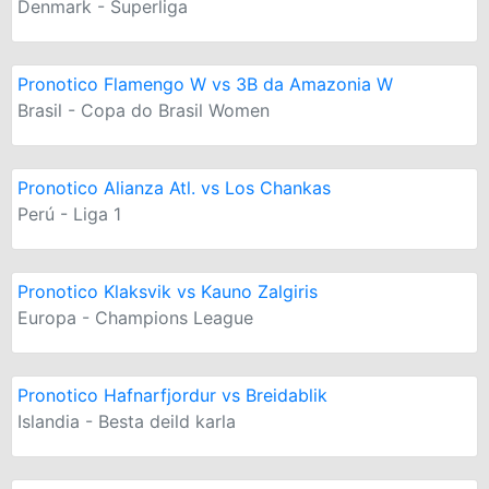
Denmark - Superliga
Pronotico Flamengo W vs 3B da Amazonia W
Brasil - Copa do Brasil Women
Pronotico Alianza Atl. vs Los Chankas
Perú - Liga 1
Pronotico Klaksvik vs Kauno Zalgiris
Europa - Champions League
Pronotico Hafnarfjordur vs Breidablik
Islandia - Besta deild karla