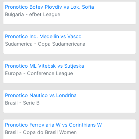
Pronotico Botev Plovdiv vs Lok. Sofia
Bulgaria - efbet League
Pronotico Ind. Medellin vs Vasco
Sudamerica - Copa Sudamericana
Pronotico ML Vitebsk vs Sutjeska
Europa - Conference League
Pronotico Nautico vs Londrina
Brasil - Serie B
Pronotico Ferroviaria W vs Corinthians W
Brasil - Copa do Brasil Women