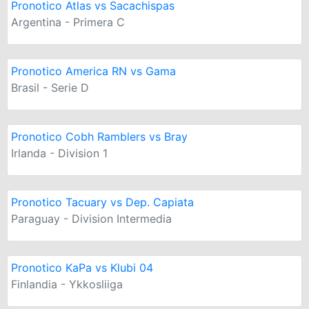
Pronotico Atlas vs Sacachispas
Argentina - Primera C
Pronotico America RN vs Gama
Brasil - Serie D
Pronotico Cobh Ramblers vs Bray
Irlanda - Division 1
Pronotico Tacuary vs Dep. Capiata
Paraguay - Division Intermedia
Pronotico KaPa vs Klubi 04
Finlandia - Ykkosliiga