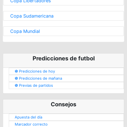
Copa Libertadores
Copa Sudamericana
Copa Mundial
Predicciones de futbol
⚽️ Predicciones de hoy
⚽️ Predicciones de mañana
⚽️ Previas de partidos
Consejos
Apuesta del día
Marcador correcto