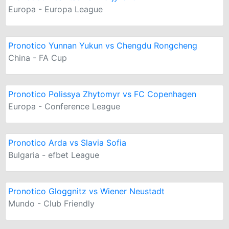
Europa - Europa League
Pronotico Yunnan Yukun vs Chengdu Rongcheng
China - FA Cup
Pronotico Polissya Zhytomyr vs FC Copenhagen
Europa - Conference League
Pronotico Arda vs Slavia Sofia
Bulgaria - efbet League
Pronotico Gloggnitz vs Wiener Neustadt
Mundo - Club Friendly