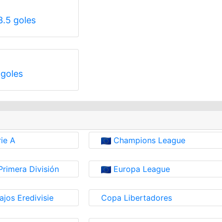
.5 goles
 goles
rie A
Champions League
rimera División
Europa League
ajos Eredivisie
Copa Libertadores