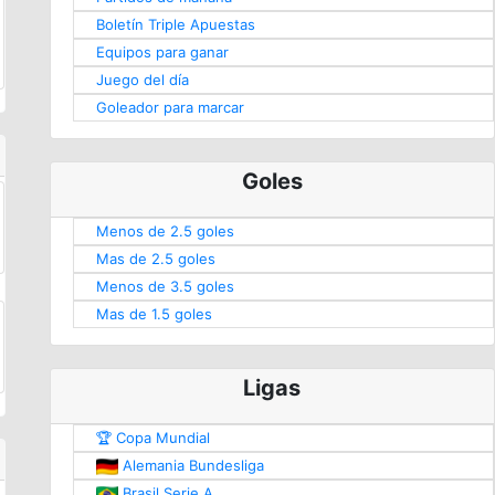
Boletín Triple Apuestas
Equipos para ganar
Juego del día
Goleador para marcar
Goles
Menos de 2.5 goles
Mas de 2.5 goles
Menos de 3.5 goles
Mas de 1.5 goles
Ligas
🏆 Copa Mundial
Alemania Bundesliga
Brasil Serie A