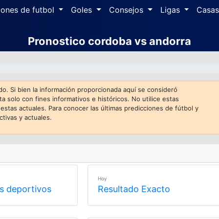
iones de futbol
Goles
Consejos
Ligas
Casas
Pronostico cordoba vs andorra
ado. Si bien la información proporcionada aquí se consideró
solo con fines informativos e históricos. No utilice estas
stas actuales. Para conocer las últimas predicciones de fútbol y
ctivas y actuales.
Hoy
s deportivos
Resultado Exacto