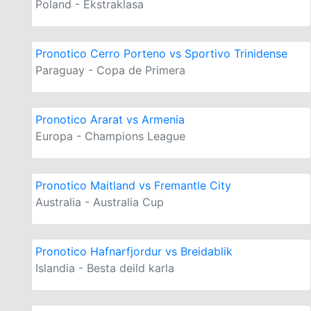
Poland - Ekstraklasa
Pronotico Cerro Porteno vs Sportivo Trinidense
Paraguay - Copa de Primera
Pronotico Ararat vs Armenia
Europa - Champions League
Pronotico Maitland vs Fremantle City
Australia - Australia Cup
Pronotico Hafnarfjordur vs Breidablik
Islandia - Besta deild karla