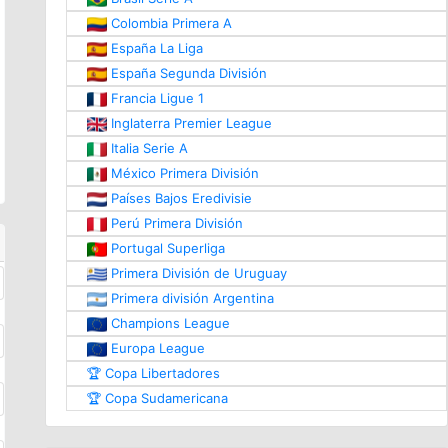
Colombia Primera A
España La Liga
España Segunda División
Francia Ligue 1
Inglaterra Premier League
Italia Serie A
México Primera División
Países Bajos Eredivisie
Perú Primera División
Portugal Superliga
Primera División de Uruguay
Primera división Argentina
Champions League
Europa League
🏆 Copa Libertadores
🏆 Copa Sudamericana