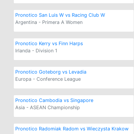
Pronotico San Luis W vs Racing Club W
Argentina - Primera A Women
Pronotico Kerry vs Finn Harps
Irlanda - Division 1
Pronotico Goteborg vs Levadia
Europa - Conference League
Pronotico Cambodia vs Singapore
Asia - ASEAN Championship
Pronotico Radomiak Radom vs Wieczysta Krakow