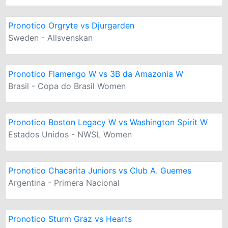
Pronotico Orgryte vs Djurgarden
Sweden - Allsvenskan
Pronotico Flamengo W vs 3B da Amazonia W
Brasil - Copa do Brasil Women
Pronotico Boston Legacy W vs Washington Spirit W
Estados Unidos - NWSL Women
Pronotico Chacarita Juniors vs Club A. Guemes
Argentina - Primera Nacional
Pronotico Sturm Graz vs Hearts