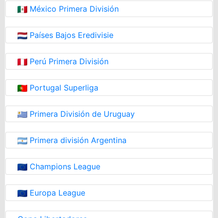
México Primera División
Países Bajos Eredivisie
Perú Primera División
Portugal Superliga
Primera División de Uruguay
Primera división Argentina
Champions League
Europa League