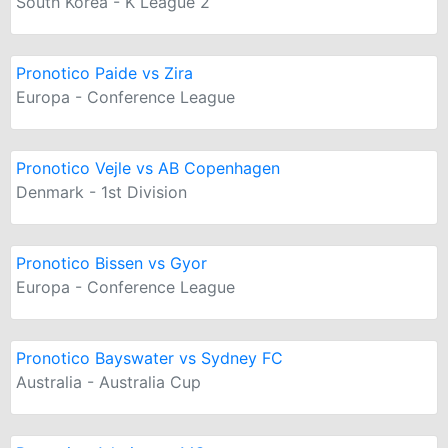
South Korea - K League 2
Pronotico Paide vs Zira
Europa - Conference League
Pronotico Vejle vs AB Copenhagen
Denmark - 1st Division
Pronotico Bissen vs Gyor
Europa - Conference League
Pronotico Bayswater vs Sydney FC
Australia - Australia Cup