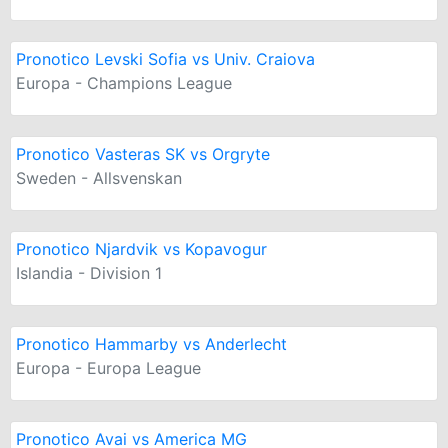
Pronotico Levski Sofia vs Univ. Craiova
Europa - Champions League
Pronotico Vasteras SK vs Orgryte
Sweden - Allsvenskan
Pronotico Njardvik vs Kopavogur
Islandia - Division 1
Pronotico Hammarby vs Anderlecht
Europa - Europa League
Pronotico Avai vs America MG