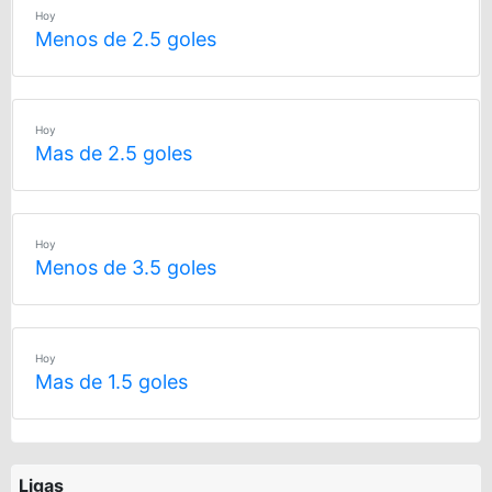
Hoy
Menos de 2.5 goles
Hoy
Mas de 2.5 goles
Hoy
Menos de 3.5 goles
Hoy
Mas de 1.5 goles
Ligas