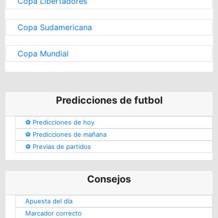
Copa Libertadores
Copa Sudamericana
Copa Mundial
Predicciones de futbol
⚽️ Predicciones de hoy
⚽️ Predicciones de mañana
⚽️ Previas de partidos
Consejos
Apuesta del día
Marcador correcto