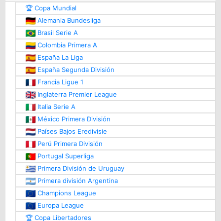
🏆 Copa Mundial
Alemania Bundesliga
Brasil Serie A
Colombia Primera A
España La Liga
España Segunda División
Francia Ligue 1
Inglaterra Premier League
Italia Serie A
México Primera División
Países Bajos Eredivisie
Perú Primera División
Portugal Superliga
Primera División de Uruguay
Primera división Argentina
Champions League
Europa League
🏆 Copa Libertadores