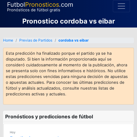
Futbol
Pronosticos
.com
Pronósticos de fútbol gratis
Pronostico cordoba vs eibar
Home
Previas de Partidos
cordoba vs eibar
Esta predicción ha finalizado porque el partido ya se ha
disputado. Si bien la información proporcionada aquí se
consideró cuidadosamente al momento de la publicación, ahora
se presenta solo con fines informativos e históricos. No utilice
estas predicciones vencidas para ninguna decisión de apuestas
o apuestas actuales. Para conocer las últimas predicciones de
fútbol y análisis actualizados, consulte nuestras listas de
predicciones activas y actuales.
Pronósticos y predicciones de fútbol
Hoy