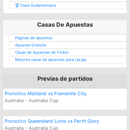
🏆 Copa Sudamericana
Casas De Apuestas
Páginas de apuestas
Apuesta Gratuita
Casas de Apuestas de Fútbol
Mejores casas de apuestas para LaLiga
Previas de partidos
Pronotico Maitland vs Fremantle City
Australia - Australia Cup
Pronotico Queensland Lions vs Perth Glory
Australia - Australia Cup