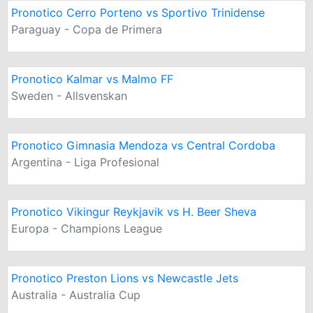
Pronotico Cerro Porteno vs Sportivo Trinidense
Paraguay - Copa de Primera
Pronotico Kalmar vs Malmo FF
Sweden - Allsvenskan
Pronotico Gimnasia Mendoza vs Central Cordoba
Argentina - Liga Profesional
Pronotico Vikingur Reykjavik vs H. Beer Sheva
Europa - Champions League
Pronotico Preston Lions vs Newcastle Jets
Australia - Australia Cup