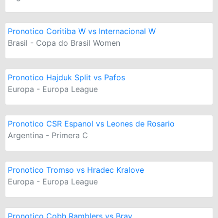
Pronotico Coritiba W vs Internacional W
Brasil - Copa do Brasil Women
Pronotico Hajduk Split vs Pafos
Europa - Europa League
Pronotico CSR Espanol vs Leones de Rosario
Argentina - Primera C
Pronotico Tromso vs Hradec Kralove
Europa - Europa League
Pronotico Cobh Ramblers vs Bray