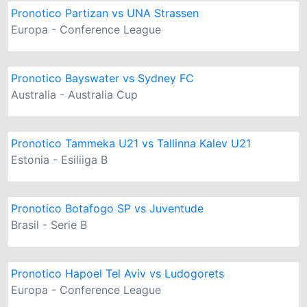
Pronotico Partizan vs UNA Strassen
Europa - Conference League
Pronotico Bayswater vs Sydney FC
Australia - Australia Cup
Pronotico Tammeka U21 vs Tallinna Kalev U21
Estonia - Esiliiga B
Pronotico Botafogo SP vs Juventude
Brasil - Serie B
Pronotico Hapoel Tel Aviv vs Ludogorets
Europa - Conference League