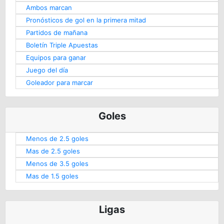
Ambos marcan
Pronósticos de gol en la primera mitad
Partidos de mañana
Boletín Triple Apuestas
Equipos para ganar
Juego del día
Goleador para marcar
Goles
Menos de 2.5 goles
Mas de 2.5 goles
Menos de 3.5 goles
Mas de 1.5 goles
Ligas