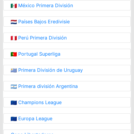
México Primera División
Países Bajos Eredivisie
Perú Primera División
Portugal Superliga
Primera División de Uruguay
Primera división Argentina
Champions League
Europa League