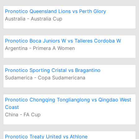
Pronotico Queensland Lions vs Perth Glory
Australia - Australia Cup
Pronotico Boca Juniors W vs Talleres Cordoba W
Argentina - Primera A Women
Pronotico Sporting Cristal vs Bragantino
Sudamerica - Copa Sudamericana
Pronotico Chongqing Tonglianglong vs Qingdao West
Coast
China - FA Cup
Pronotico Treaty United vs Athlone