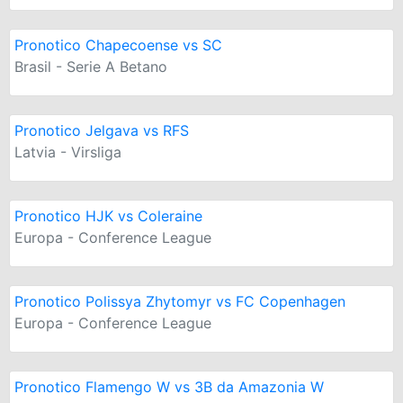
Pronotico Chapecoense vs SC
Brasil - Serie A Betano
Pronotico Jelgava vs RFS
Latvia - Virsliga
Pronotico HJK vs Coleraine
Europa - Conference League
Pronotico Polissya Zhytomyr vs FC Copenhagen
Europa - Conference League
Pronotico Flamengo W vs 3B da Amazonia W