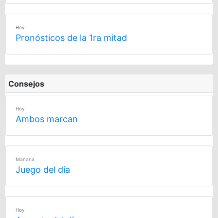
Hoy
Pronósticos de la 1ra mitad
Consejos
Hoy
Ambos marcan
Mañana
Juego del día
Hoy