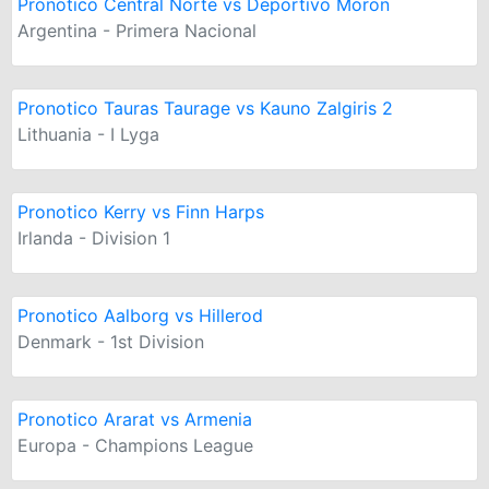
Pronotico Central Norte vs Deportivo Moron
Argentina - Primera Nacional
Pronotico Tauras Taurage vs Kauno Zalgiris 2
Lithuania - I Lyga
Pronotico Kerry vs Finn Harps
Irlanda - Division 1
Pronotico Aalborg vs Hillerod
Denmark - 1st Division
Pronotico Ararat vs Armenia
Europa - Champions League