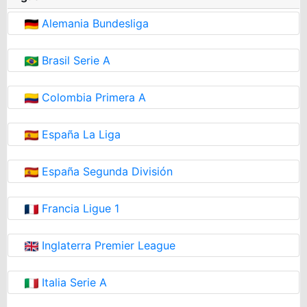
Alemania Bundesliga
Brasil Serie A
Colombia Primera A
España La Liga
España Segunda División
Francia Ligue 1
Inglaterra Premier League
Italia Serie A