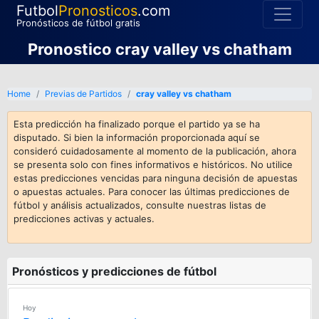
Futbol
Pronosticos
.com
Pronósticos de fútbol gratis
Pronostico cray valley vs chatham
Home
Previas de Partidos
cray valley vs chatham
Esta predicción ha finalizado porque el partido ya se ha
disputado. Si bien la información proporcionada aquí se
consideró cuidadosamente al momento de la publicación, ahora
se presenta solo con fines informativos e históricos. No utilice
estas predicciones vencidas para ninguna decisión de apuestas
o apuestas actuales. Para conocer las últimas predicciones de
fútbol y análisis actualizados, consulte nuestras listas de
predicciones activas y actuales.
Pronósticos y predicciones de fútbol
Hoy