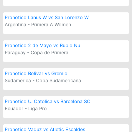
Pronotico Lanus W vs San Lorenzo W
Argentina - Primera A Women
Pronotico 2 de Mayo vs Rubio Nu
Paraguay - Copa de Primera
Pronotico Bolivar vs Gremio
Sudamerica - Copa Sudamericana
Pronotico U. Catolica vs Barcelona SC
Ecuador - Liga Pro
Pronotico Vaduz vs Atletic Escaldes