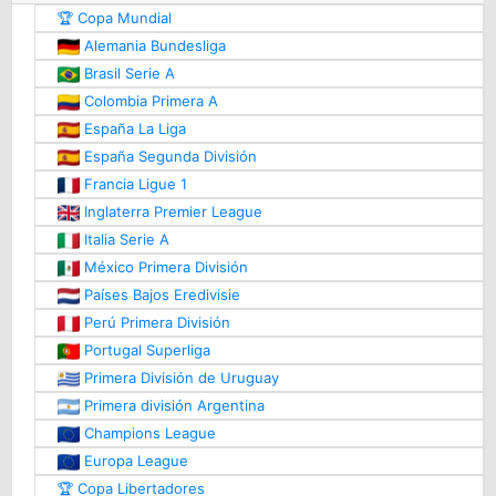
🏆 Copa Mundial
Alemania Bundesliga
Brasil Serie A
Colombia Primera A
España La Liga
España Segunda División
Francia Ligue 1
Inglaterra Premier League
Italia Serie A
México Primera División
Países Bajos Eredivisie
Perú Primera División
Portugal Superliga
Primera División de Uruguay
Primera división Argentina
Champions League
Europa League
🏆 Copa Libertadores