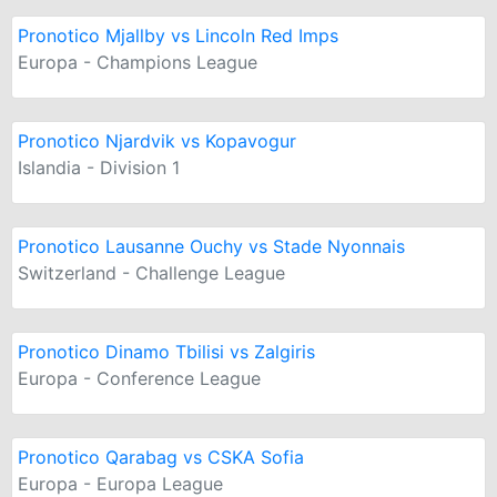
Pronotico Mjallby vs Lincoln Red Imps
Europa - Champions League
Pronotico Njardvik vs Kopavogur
Islandia - Division 1
Pronotico Lausanne Ouchy vs Stade Nyonnais
Switzerland - Challenge League
Pronotico Dinamo Tbilisi vs Zalgiris
Europa - Conference League
Pronotico Qarabag vs CSKA Sofia
Europa - Europa League