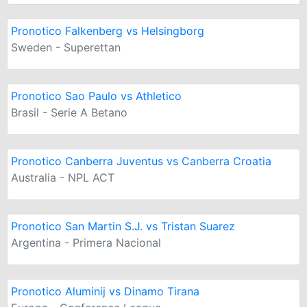
Pronotico Falkenberg vs Helsingborg
Sweden - Superettan
Pronotico Sao Paulo vs Athletico
Brasil - Serie A Betano
Pronotico Canberra Juventus vs Canberra Croatia
Australia - NPL ACT
Pronotico San Martin S.J. vs Tristan Suarez
Argentina - Primera Nacional
Pronotico Aluminij vs Dinamo Tirana