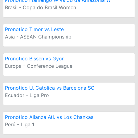
Pronotico Flamengo W vs 3B da Amazonia W
Brasil - Copa do Brasil Women
Pronotico Timor vs Leste
Asia - ASEAN Championship
Pronotico Bissen vs Gyor
Europa - Conference League
Pronotico U. Catolica vs Barcelona SC
Ecuador - Liga Pro
Pronotico Alianza Atl. vs Los Chankas
Perú - Liga 1