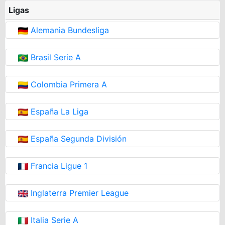
Ligas
Alemania Bundesliga
Brasil Serie A
Colombia Primera A
España La Liga
España Segunda División
Francia Ligue 1
Inglaterra Premier League
Italia Serie A