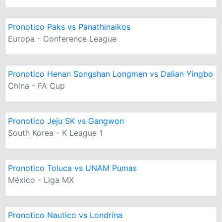
Pronotico Paks vs Panathinaikos
Europa - Conference League
Pronotico Henan Songshan Longmen vs Dalian Yingbo
China - FA Cup
Pronotico Jeju SK vs Gangwon
South Korea - K League 1
Pronotico Toluca vs UNAM Pumas
México - Liga MX
Pronotico Nautico vs Londrina