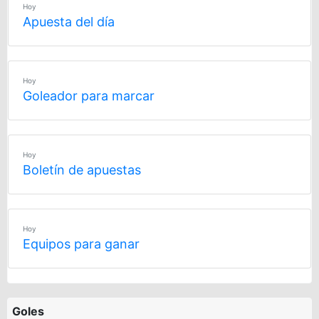
Hoy
Apuesta del día
Hoy
Goleador para marcar
Hoy
Boletín de apuestas
Hoy
Equipos para ganar
Goles