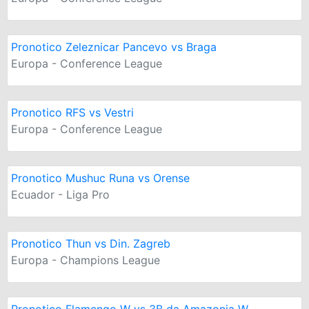
Pronotico Zeleznicar Pancevo vs Braga
Europa - Conference League
Pronotico RFS vs Vestri
Europa - Conference League
Pronotico Mushuc Runa vs Orense
Ecuador - Liga Pro
Pronotico Thun vs Din. Zagreb
Europa - Champions League