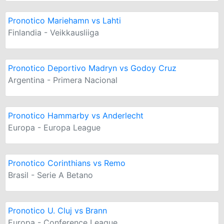
Pronotico Mariehamn vs Lahti
Finlandia - Veikkausliiga
Pronotico Deportivo Madryn vs Godoy Cruz
Argentina - Primera Nacional
Pronotico Hammarby vs Anderlecht
Europa - Europa League
Pronotico Corinthians vs Remo
Brasil - Serie A Betano
Pronotico U. Cluj vs Brann
Europa - Conference League