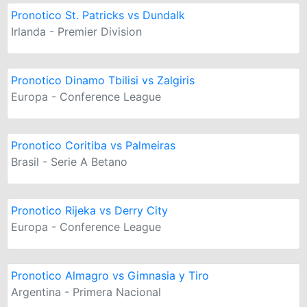
Pronotico St. Patricks vs Dundalk
Irlanda - Premier Division
Pronotico Dinamo Tbilisi vs Zalgiris
Europa - Conference League
Pronotico Coritiba vs Palmeiras
Brasil - Serie A Betano
Pronotico Rijeka vs Derry City
Europa - Conference League
Pronotico Almagro vs Gimnasia y Tiro
Argentina - Primera Nacional