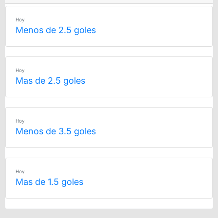
Hoy
Menos de 2.5 goles
Hoy
Mas de 2.5 goles
Hoy
Menos de 3.5 goles
Hoy
Mas de 1.5 goles