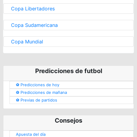
Copa Libertadores
Copa Sudamericana
Copa Mundial
Predicciones de futbol
⚽️ Predicciones de hoy
⚽️ Predicciones de mañana
⚽️ Previas de partidos
Consejos
Apuesta del día