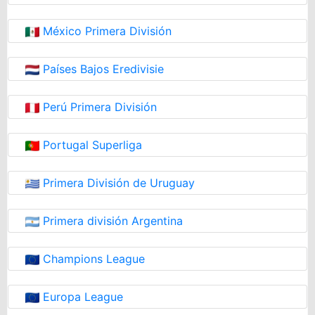
México Primera División
Países Bajos Eredivisie
Perú Primera División
Portugal Superliga
Primera División de Uruguay
Primera división Argentina
Champions League
Europa League