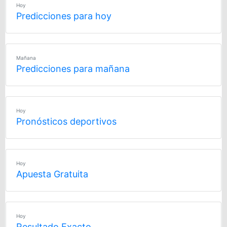
Hoy
Predicciones para hoy
Mañana
Predicciones para mañana
Hoy
Pronósticos deportivos
Hoy
Apuesta Gratuita
Hoy
Resultado Exacto