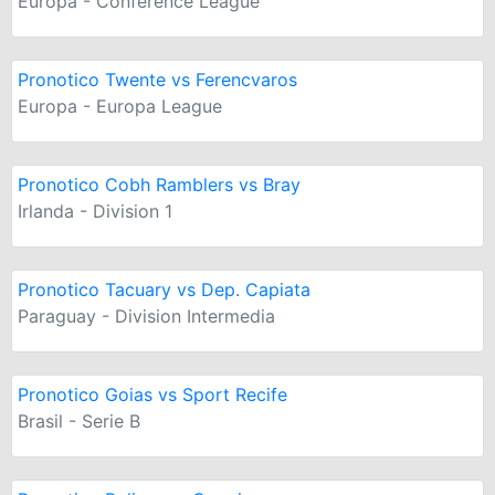
Europa - Conference League
Pronotico Twente vs Ferencvaros
Europa - Europa League
Pronotico Cobh Ramblers vs Bray
Irlanda - Division 1
Pronotico Tacuary vs Dep. Capiata
Paraguay - Division Intermedia
Pronotico Goias vs Sport Recife
Brasil - Serie B