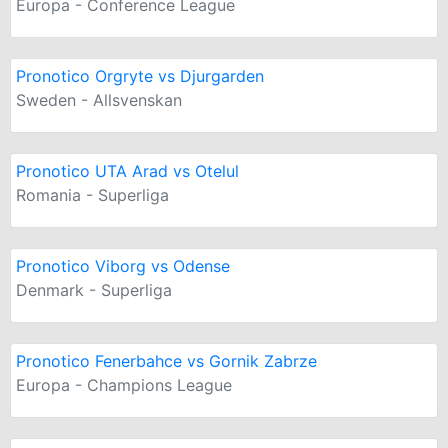
Europa - Conference League
Pronotico Orgryte vs Djurgarden
Sweden - Allsvenskan
Pronotico UTA Arad vs Otelul
Romania - Superliga
Pronotico Viborg vs Odense
Denmark - Superliga
Pronotico Fenerbahce vs Gornik Zabrze
Europa - Champions League