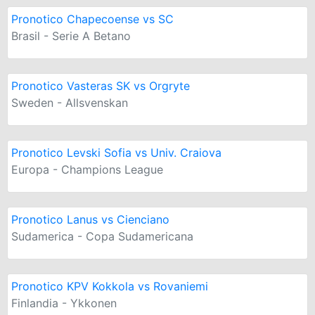
Pronotico Chapecoense vs SC
Brasil - Serie A Betano
Pronotico Vasteras SK vs Orgryte
Sweden - Allsvenskan
Pronotico Levski Sofia vs Univ. Craiova
Europa - Champions League
Pronotico Lanus vs Cienciano
Sudamerica - Copa Sudamericana
Pronotico KPV Kokkola vs Rovaniemi
Finlandia - Ykkonen