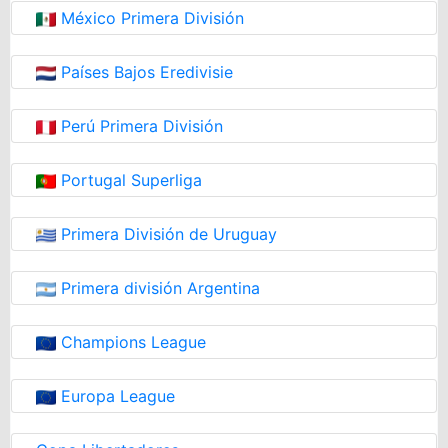
México Primera División
Países Bajos Eredivisie
Perú Primera División
Portugal Superliga
Primera División de Uruguay
Primera división Argentina
Champions League
Europa League