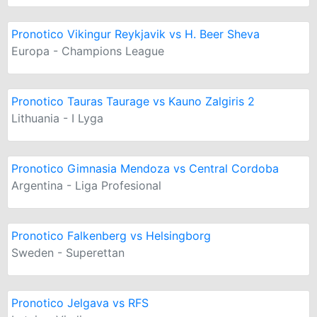
Pronotico Vikingur Reykjavik vs H. Beer Sheva
Europa - Champions League
Pronotico Tauras Taurage vs Kauno Zalgiris 2
Lithuania - I Lyga
Pronotico Gimnasia Mendoza vs Central Cordoba
Argentina - Liga Profesional
Pronotico Falkenberg vs Helsingborg
Sweden - Superettan
Pronotico Jelgava vs RFS