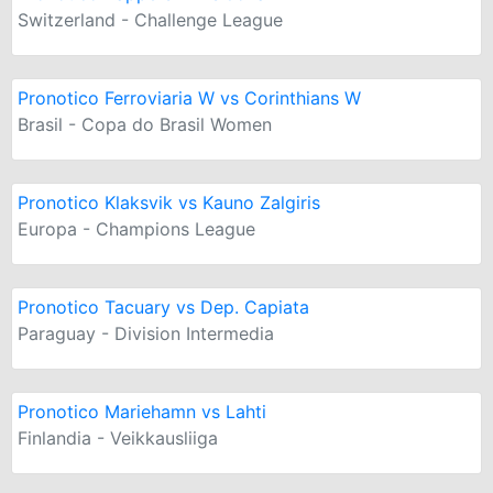
Switzerland - Challenge League
Pronotico Ferroviaria W vs Corinthians W
Brasil - Copa do Brasil Women
Pronotico Klaksvik vs Kauno Zalgiris
Europa - Champions League
Pronotico Tacuary vs Dep. Capiata
Paraguay - Division Intermedia
Pronotico Mariehamn vs Lahti
Finlandia - Veikkausliiga