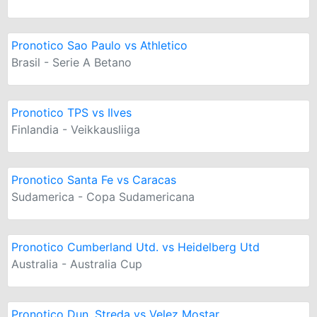
Pronotico Sao Paulo vs Athletico
Brasil - Serie A Betano
Pronotico TPS vs Ilves
Finlandia - Veikkausliiga
Pronotico Santa Fe vs Caracas
Sudamerica - Copa Sudamericana
Pronotico Cumberland Utd. vs Heidelberg Utd
Australia - Australia Cup
Pronotico Dun. Streda vs Velez Mostar