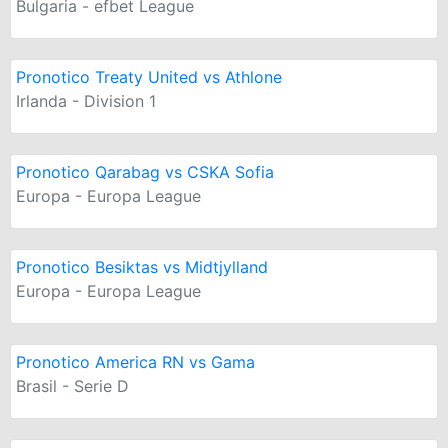
Bulgaria - efbet League
Pronotico Treaty United vs Athlone
Irlanda - Division 1
Pronotico Qarabag vs CSKA Sofia
Europa - Europa League
Pronotico Besiktas vs Midtjylland
Europa - Europa League
Pronotico America RN vs Gama
Brasil - Serie D