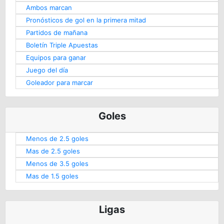
Ambos marcan
Pronósticos de gol en la primera mitad
Partidos de mañana
Boletín Triple Apuestas
Equipos para ganar
Juego del día
Goleador para marcar
Goles
Menos de 2.5 goles
Mas de 2.5 goles
Menos de 3.5 goles
Mas de 1.5 goles
Ligas