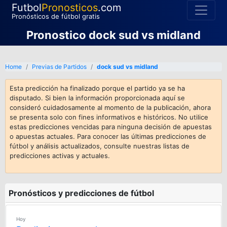
Futbol
Pronosticos
.com
Pronósticos de fútbol gratis
Pronostico dock sud vs midland
Home
Previas de Partidos
dock sud vs midland
Esta predicción ha finalizado porque el partido ya se ha
disputado. Si bien la información proporcionada aquí se
consideró cuidadosamente al momento de la publicación, ahora
se presenta solo con fines informativos e históricos. No utilice
estas predicciones vencidas para ninguna decisión de apuestas
o apuestas actuales. Para conocer las últimas predicciones de
fútbol y análisis actualizados, consulte nuestras listas de
predicciones activas y actuales.
Pronósticos y predicciones de fútbol
Hoy