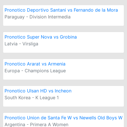
Pronotico Deportivo Santani vs Fernando de la Mora
Paraguay - Division Intermedia
Pronotico Super Nova vs Grobina
Latvia - Virsliga
Pronotico Ararat vs Armenia
Europa - Champions League
Pronotico Ulsan HD vs Incheon
South Korea - K League 1
Pronotico Union de Santa Fe W vs Newells Old Boys W
Argentina - Primera A Women