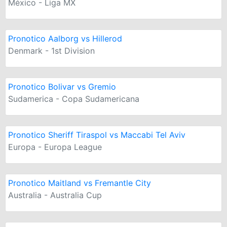
México - Liga MX
Pronotico Aalborg vs Hillerod
Denmark - 1st Division
Pronotico Bolivar vs Gremio
Sudamerica - Copa Sudamericana
Pronotico Sheriff Tiraspol vs Maccabi Tel Aviv
Europa - Europa League
Pronotico Maitland vs Fremantle City
Australia - Australia Cup