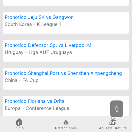
Pronotico Jeju SK vs Gangwon
South Korea - K League 1
Pronotico Defensor Sp. vs Liverpool M.
Uruguay - Liga AUF Uruguaya
Pronotico Shanghai Port vs Shenzhen Xinpengcheng
China - FA Cup
Pronotico Floriana vs Drita
Europa - Conference League
👆
🏠
🔥
🎁
Inicio
Predicciones
Apuesta Gratuita
Pronotico Lausanne Ouchy vs Stade Nyonnais