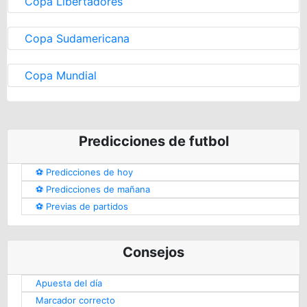
Copa Libertadores
Copa Sudamericana
Copa Mundial
Predicciones de futbol
⚽️ Predicciones de hoy
⚽️ Predicciones de mañana
⚽️ Previas de partidos
Consejos
Apuesta del día
Marcador correcto