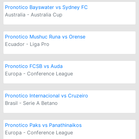
Pronotico Bayswater vs Sydney FC
Australia - Australia Cup
Pronotico Mushuc Runa vs Orense
Ecuador - Liga Pro
Pronotico FCSB vs Auda
Europa - Conference League
Pronotico Internacional vs Cruzeiro
Brasil - Serie A Betano
Pronotico Paks vs Panathinaikos
Europa - Conference League