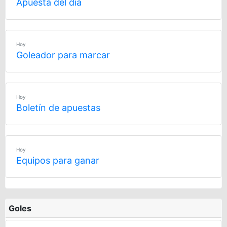
Apuesta del día
Hoy
Goleador para marcar
Hoy
Boletín de apuestas
Hoy
Equipos para ganar
Goles