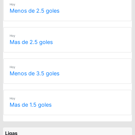
Hoy
Menos de 2.5 goles
Hoy
Mas de 2.5 goles
Hoy
Menos de 3.5 goles
Hoy
Mas de 1.5 goles
Ligas