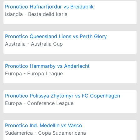
Pronotico Hafnarfjordur vs Breidablik
Islandia - Besta deild karla
Pronotico Queensland Lions vs Perth Glory
Australia - Australia Cup
Pronotico Hammarby vs Anderlecht
Europa - Europa League
Pronotico Polissya Zhytomyr vs FC Copenhagen
Europa - Conference League
Pronotico Ind. Medellin vs Vasco
Sudamerica - Copa Sudamericana