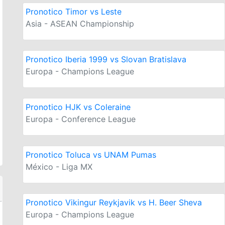
Pronotico Timor vs Leste
Asia - ASEAN Championship
Pronotico Iberia 1999 vs Slovan Bratislava
Europa - Champions League
Pronotico HJK vs Coleraine
Europa - Conference League
Pronotico Toluca vs UNAM Pumas
México - Liga MX
Pronotico Vikingur Reykjavik vs H. Beer Sheva
Europa - Champions League