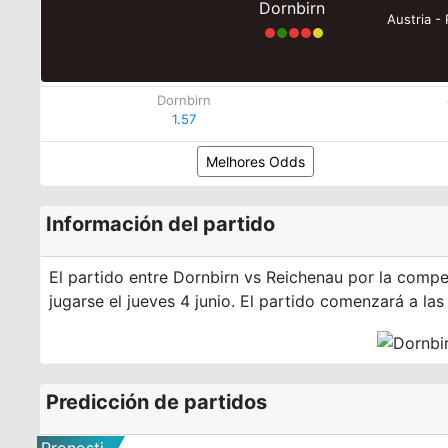
Dornbirn
Austria -
Dornbirn
1.57
Melhores Odds
Información del partido
El partido entre Dornbirn vs Reichenau por la comp
jugarse el jueves 4 junio. El partido comenzará a la
Predicción de partidos
Pronosti