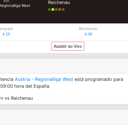
Reichenau
9:00
 Regionalliga West
empate
Reichenau
4.25
4.36
Assistir ao Vivo
etencia
Austria - Regionalliga West
está programado para
s 09:00 hora del España.