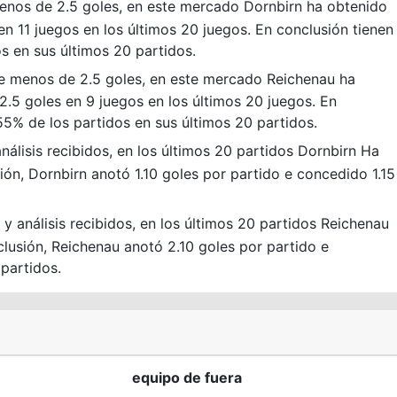
enos de 2.5 goles, en este mercado Dornbirn ha obtenido
n 11 juegos en los últimos 20 juegos. En conclusión tienen
s en sus últimos 20 partidos.
de menos de 2.5 goles, en este mercado Reichenau ha
.5 goles en 9 juegos en los últimos 20 juegos. En
5% de los partidos en sus últimos 20 partidos.
álisis recibidos, en los últimos 20 partidos Dornbirn Ha
ón, Dornbirn anotó 1.10 goles por partido e concedido 1.15
y análisis recibidos, en los últimos 20 partidos Reichenau
usión, Reichenau anotó 2.10 goles por partido e
partidos.
equipo de fuera