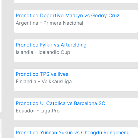
Pronotico Deportivo Madryn vs Godoy Cruz
Argentina - Primera Nacional
Pronotico Fylkir vs Afturelding
Islandia - Icelandic Cup
Pronotico TPS vs Ilves
Finlandia - Veikkausliiga
Pronotico U. Catolica vs Barcelona SC
Ecuador - Liga Pro
Pronotico Yunnan Yukun vs Chengdu Rongcheng