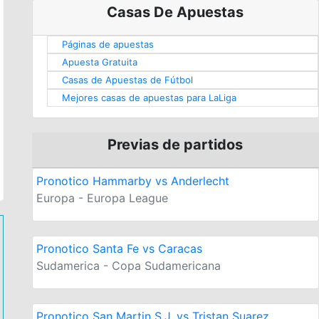
Casas De Apuestas
Páginas de apuestas
Apuesta Gratuita
Casas de Apuestas de Fútbol
Mejores casas de apuestas para LaLiga
Previas de partidos
Pronotico Hammarby vs Anderlecht
Europa - Europa League
Pronotico Santa Fe vs Caracas
Sudamerica - Copa Sudamericana
Pronotico San Martin S.J. vs Tristan Suarez