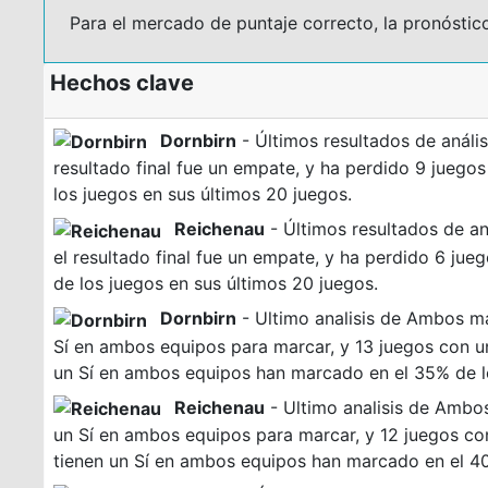
Para el mercado de puntaje correcto, la pronóstico 
Hechos clave
Dornbirn
- Últimos resultados de anális
resultado final fue un empate, y ha perdido 9 juego
los juegos en sus últimos 20 juegos.
Reichenau
- Últimos resultados de aná
el resultado final fue un empate, y ha perdido 6 jue
de los juegos en sus últimos 20 juegos.
Dornbirn
- Ultimo analisis de Ambos ma
Sí en ambos equipos para marcar, y 13 juegos con u
un Sí en ambos equipos han marcado en el 35% de lo
Reichenau
- Ultimo analisis de Ambo
un Sí en ambos equipos para marcar, y 12 juegos c
tienen un Sí en ambos equipos han marcado en el 40