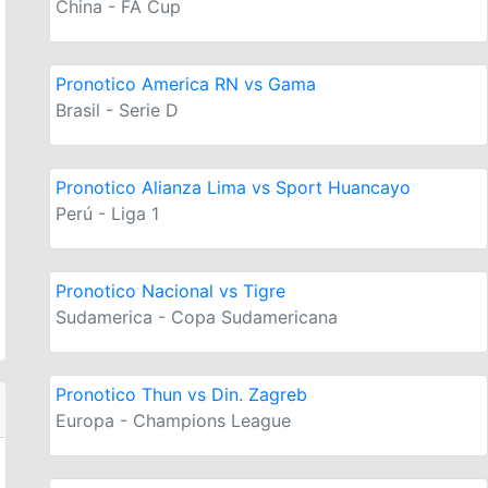
China - FA Cup
Pronotico America RN vs Gama
Brasil - Serie D
Pronotico Alianza Lima vs Sport Huancayo
Perú - Liga 1
Pronotico Nacional vs Tigre
Sudamerica - Copa Sudamericana
Pronotico Thun vs Din. Zagreb
Europa - Champions League