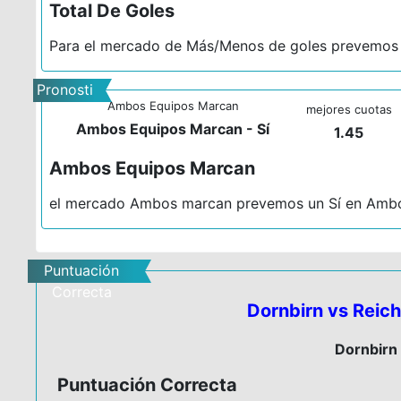
Total De Goles
Para el mercado de Más/Menos de goles prevemos 
Pronosti
Ambos Equipos Marcan
co 4
mejores cuotas
Ambos Equipos Marcan - Sí
1.45
Ambos Equipos Marcan
el mercado Ambos marcan prevemos un Sí en Ambo
Puntuación
Correcta
Dornbirn vs Reic
Dornbirn 
Puntuación Correcta