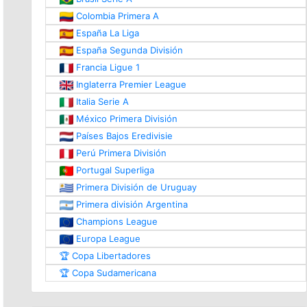
Colombia Primera A
España La Liga
España Segunda División
Francia Ligue 1
Inglaterra Premier League
Italia Serie A
México Primera División
Países Bajos Eredivisie
Perú Primera División
Portugal Superliga
Primera División de Uruguay
Primera división Argentina
Champions League
Europa League
🏆 Copa Libertadores
🏆 Copa Sudamericana