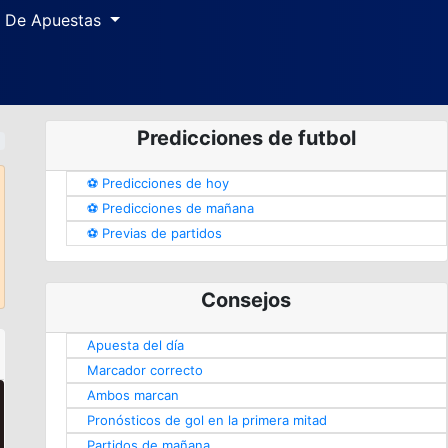
 De Apuestas
Predicciones de futbol
⚽️ Predicciones de hoy
⚽️ Predicciones de mañana
⚽️ Previas de partidos
Consejos
Apuesta del día
Marcador correcto
Ambos marcan
Pronósticos de gol en la primera mitad
Partidos de mañana