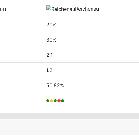
irn
Reichenau
20%
30%
2.1
1.2
50.82%