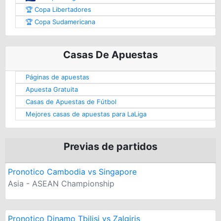
🏆 Copa Libertadores
🏆 Copa Sudamericana
Casas De Apuestas
Páginas de apuestas
Apuesta Gratuita
Casas de Apuestas de Fútbol
Mejores casas de apuestas para LaLiga
Previas de partidos
Pronotico Cambodia vs Singapore
Asia - ASEAN Championship
Pronotico Dinamo Tbilisi vs Zalgiris