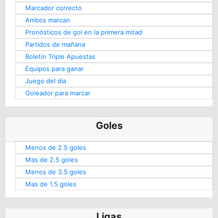
Marcador correcto
Ambos marcan
Pronósticos de gol en la primera mitad
Partidos de mañana
Boletín Triple Apuestas
Equipos para ganar
Juego del día
Goleador para marcar
Goles
Menos de 2.5 goles
Mas de 2.5 goles
Menos de 3.5 goles
Mas de 1.5 goles
Ligas