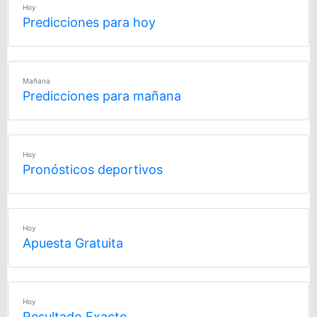
Hoy
Predicciones para hoy
Mañana
Predicciones para mañana
Hoy
Pronósticos deportivos
Hoy
Apuesta Gratuita
Hoy
Resultado Exacto