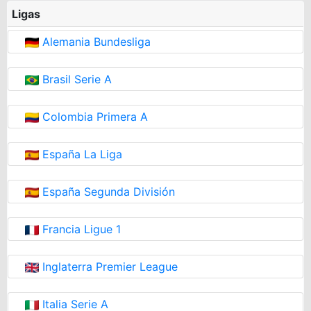
Ligas
Alemania Bundesliga
Brasil Serie A
Colombia Primera A
España La Liga
España Segunda División
Francia Ligue 1
Inglaterra Premier League
Italia Serie A