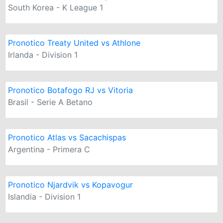
South Korea - K League 1
Pronotico Treaty United vs Athlone
Irlanda - Division 1
Pronotico Botafogo RJ vs Vitoria
Brasil - Serie A Betano
Pronotico Atlas vs Sacachispas
Argentina - Primera C
Pronotico Njardvik vs Kopavogur
Islandia - Division 1