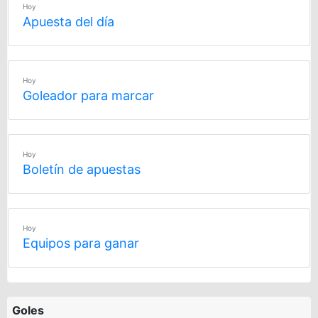
Hoy
Apuesta del día
Hoy
Goleador para marcar
Hoy
Boletín de apuestas
Hoy
Equipos para ganar
Goles