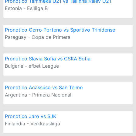
Pronotico Tammeka U21 vs Tallinna Kalev U21
Estonia - Esiliiga B
Pronotico Cerro Porteno vs Sportivo Trinidense
Paraguay - Copa de Primera
Pronotico Slavia Sofia vs CSKA Sofia
Bulgaria - efbet League
Pronotico Acassuso vs San Telmo
Argentina - Primera Nacional
Pronotico Jaro vs SJK
Finlandia - Veikkausliiga