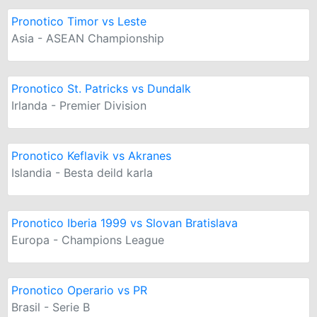
Pronotico Timor vs Leste
Asia - ASEAN Championship
Pronotico St. Patricks vs Dundalk
Irlanda - Premier Division
Pronotico Keflavik vs Akranes
Islandia - Besta deild karla
Pronotico Iberia 1999 vs Slovan Bratislava
Europa - Champions League
Pronotico Operario vs PR
Brasil - Serie B