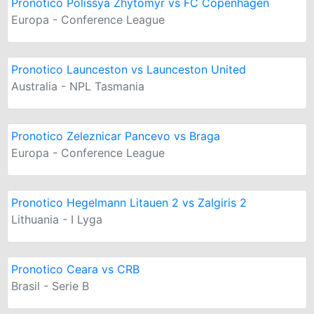
Pronotico Polissya Zhytomyr vs FC Copenhagen
Europa - Conference League
Pronotico Launceston vs Launceston United
Australia - NPL Tasmania
Pronotico Zeleznicar Pancevo vs Braga
Europa - Conference League
Pronotico Hegelmann Litauen 2 vs Zalgiris 2
Lithuania - I Lyga
Pronotico Ceara vs CRB
Brasil - Serie B