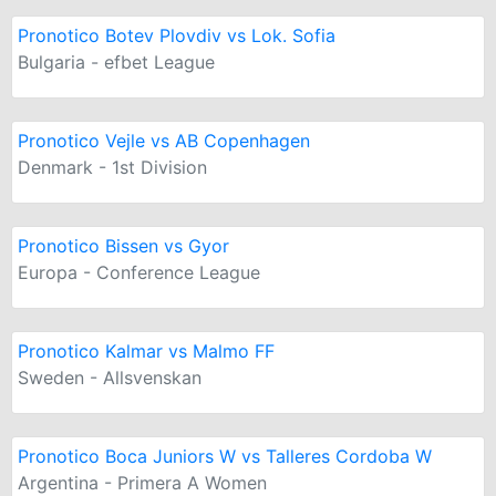
Pronotico Botev Plovdiv vs Lok. Sofia
Bulgaria - efbet League
Pronotico Vejle vs AB Copenhagen
Denmark - 1st Division
Pronotico Bissen vs Gyor
Europa - Conference League
Pronotico Kalmar vs Malmo FF
Sweden - Allsvenskan
Pronotico Boca Juniors W vs Talleres Cordoba W
Argentina - Primera A Women