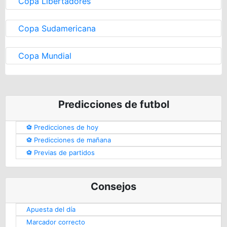
Copa Libertadores
Copa Sudamericana
Copa Mundial
Predicciones de futbol
⚽️ Predicciones de hoy
⚽️ Predicciones de mañana
⚽️ Previas de partidos
Consejos
Apuesta del día
Marcador correcto