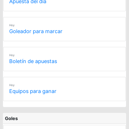
Apuesta del día
Hoy
Goleador para marcar
Hoy
Boletín de apuestas
Hoy
Equipos para ganar
Goles