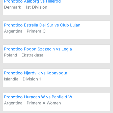
Pronotico Aalborg vs Hillerod
Denmark - 1st Division
Pronotico Estrella Del Sur vs Club Lujan
Argentina - Primera C
Pronotico Pogon Szczecin vs Legia
Poland - Ekstraklasa
Pronotico Njardvik vs Kopavogur
Islandia - Division 1
Pronotico Huracan W vs Banfield W
Argentina - Primera A Women