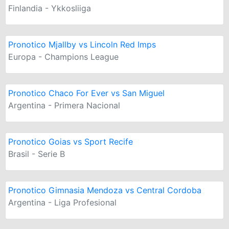
Finlandia - Ykkosliiga
Pronotico Mjallby vs Lincoln Red Imps
Europa - Champions League
Pronotico Chaco For Ever vs San Miguel
Argentina - Primera Nacional
Pronotico Goias vs Sport Recife
Brasil - Serie B
Pronotico Gimnasia Mendoza vs Central Cordoba
Argentina - Liga Profesional