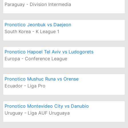
Paraguay - Division Intermedia
Pronotico Jeonbuk vs Daejeon
South Korea - K League 1
Pronotico Hapoel Tel Aviv vs Ludogorets
Europa - Conference League
Pronotico Mushuc Runa vs Orense
Ecuador - Liga Pro
Pronotico Montevideo City vs Danubio
Uruguay - Liga AUF Uruguaya