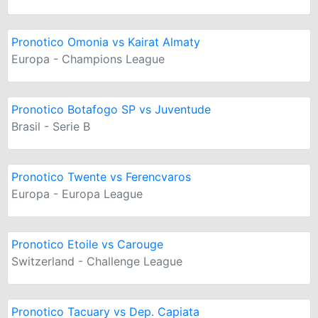
Pronotico Omonia vs Kairat Almaty
Europa - Champions League
Pronotico Botafogo SP vs Juventude
Brasil - Serie B
Pronotico Twente vs Ferencvaros
Europa - Europa League
Pronotico Etoile vs Carouge
Switzerland - Challenge League
Pronotico Tacuary vs Dep. Capiata