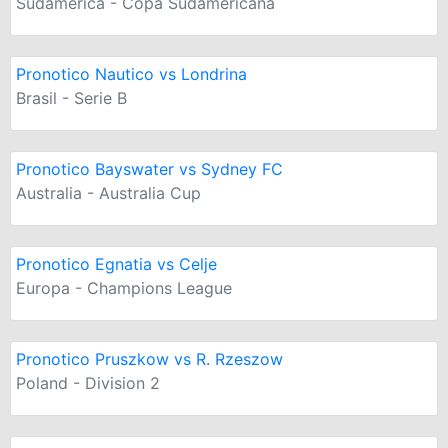
Sudamerica - Copa Sudamericana
Pronotico Nautico vs Londrina
Brasil - Serie B
Pronotico Bayswater vs Sydney FC
Australia - Australia Cup
Pronotico Egnatia vs Celje
Europa - Champions League
Pronotico Pruszkow vs R. Rzeszow
Poland - Division 2