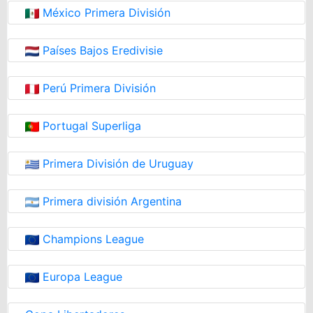
México Primera División
Países Bajos Eredivisie
Perú Primera División
Portugal Superliga
Primera División de Uruguay
Primera división Argentina
Champions League
Europa League