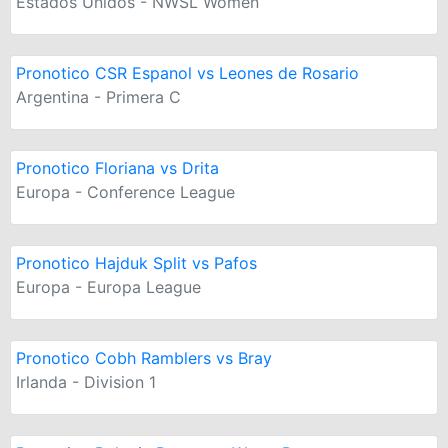
Estados Unidos - NWSL Women
Pronotico CSR Espanol vs Leones de Rosario
Argentina - Primera C
Pronotico Floriana vs Drita
Europa - Conference League
Pronotico Hajduk Split vs Pafos
Europa - Europa League
Pronotico Cobh Ramblers vs Bray
Irlanda - Division 1