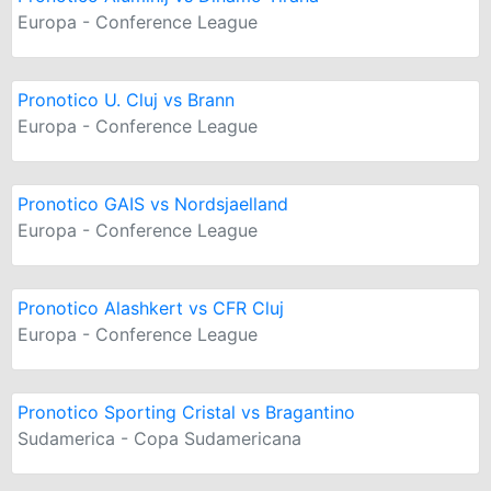
Europa - Conference League
Pronotico U. Cluj vs Brann
Europa - Conference League
Pronotico GAIS vs Nordsjaelland
Europa - Conference League
Pronotico Alashkert vs CFR Cluj
Europa - Conference League
Pronotico Sporting Cristal vs Bragantino
Sudamerica - Copa Sudamericana