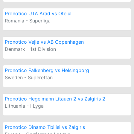
Pronotico UTA Arad vs Otelul
Romania - Superliga
Pronotico Vejle vs AB Copenhagen
Denmark - 1st Division
Pronotico Falkenberg vs Helsingborg
Sweden - Superettan
Pronotico Hegelmann Litauen 2 vs Zalgiris 2
Lithuania - I Lyga
Pronotico Dinamo Tbilisi vs Zalgiris