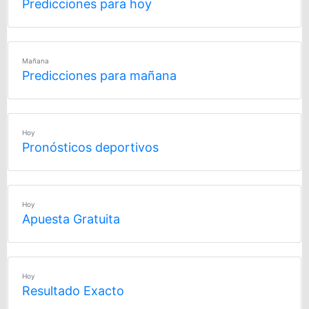
Predicciones para hoy
Mañana
Predicciones para mañana
Hoy
Pronósticos deportivos
Hoy
Apuesta Gratuita
Hoy
Resultado Exacto