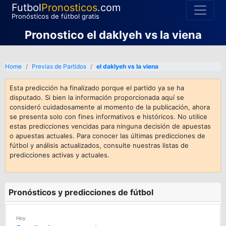
Futbol
Pronosticos
.com
Pronósticos de fútbol gratis
Pronostico el daklyeh vs la viena
Home
Previas de Partidos
el daklyeh vs la viena
Esta predicción ha finalizado porque el partido ya se ha
disputado. Si bien la información proporcionada aquí se
consideró cuidadosamente al momento de la publicación, ahora
se presenta solo con fines informativos e históricos. No utilice
estas predicciones vencidas para ninguna decisión de apuestas
o apuestas actuales. Para conocer las últimas predicciones de
fútbol y análisis actualizados, consulte nuestras listas de
predicciones activas y actuales.
Pronósticos y predicciones de fútbol
Hoy