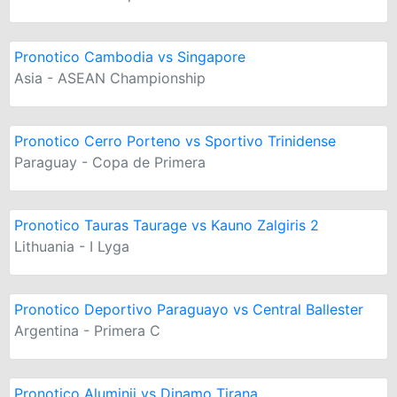
Pronotico Cambodia vs Singapore
Asia - ASEAN Championship
Pronotico Cerro Porteno vs Sportivo Trinidense
Paraguay - Copa de Primera
Pronotico Tauras Taurage vs Kauno Zalgiris 2
Lithuania - I Lyga
Pronotico Deportivo Paraguayo vs Central Ballester
Argentina - Primera C
Pronotico Aluminij vs Dinamo Tirana