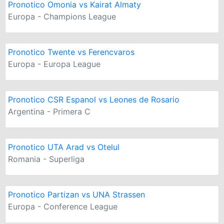
Pronotico Omonia vs Kairat Almaty
Europa - Champions League
Pronotico Twente vs Ferencvaros
Europa - Europa League
Pronotico CSR Espanol vs Leones de Rosario
Argentina - Primera C
Pronotico UTA Arad vs Otelul
Romania - Superliga
Pronotico Partizan vs UNA Strassen
Europa - Conference League