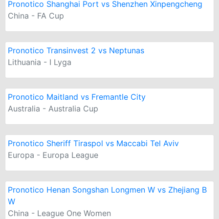
Pronotico Shanghai Port vs Shenzhen Xinpengcheng
China - FA Cup
Pronotico Transinvest 2 vs Neptunas
Lithuania - I Lyga
Pronotico Maitland vs Fremantle City
Australia - Australia Cup
Pronotico Sheriff Tiraspol vs Maccabi Tel Aviv
Europa - Europa League
Pronotico Henan Songshan Longmen W vs Zhejiang B
W
China - League One Women