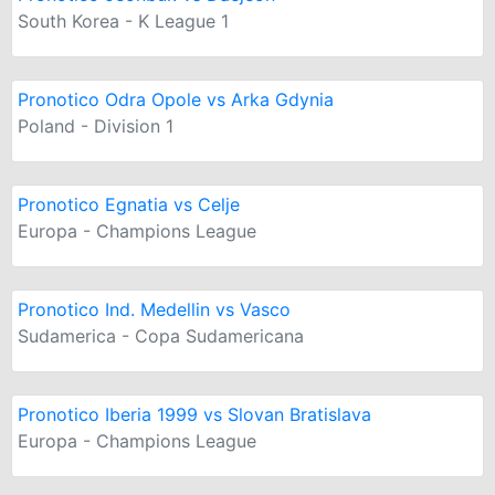
South Korea - K League 1
Pronotico Odra Opole vs Arka Gdynia
Poland - Division 1
Pronotico Egnatia vs Celje
Europa - Champions League
Pronotico Ind. Medellin vs Vasco
Sudamerica - Copa Sudamericana
Pronotico Iberia 1999 vs Slovan Bratislava
Europa - Champions League