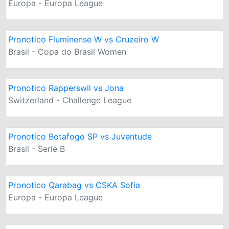
Europa - Europa League
Pronotico Fluminense W vs Cruzeiro W
Brasil - Copa do Brasil Women
Pronotico Rapperswil vs Jona
Switzerland - Challenge League
Pronotico Botafogo SP vs Juventude
Brasil - Serie B
Pronotico Qarabag vs CSKA Sofia
Europa - Europa League