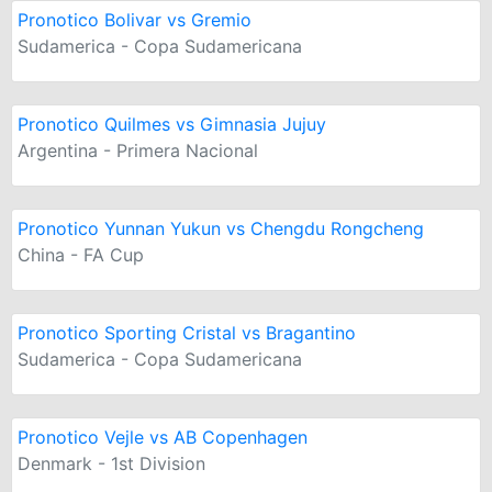
Pronotico Bolivar vs Gremio
Sudamerica - Copa Sudamericana
Pronotico Quilmes vs Gimnasia Jujuy
Argentina - Primera Nacional
Pronotico Yunnan Yukun vs Chengdu Rongcheng
China - FA Cup
Pronotico Sporting Cristal vs Bragantino
Sudamerica - Copa Sudamericana
Pronotico Vejle vs AB Copenhagen
Denmark - 1st Division