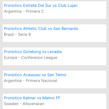
Pronotico Estrella Del Sur vs Club Lujan
Argentina - Primera C
Pronotico Athletic Club vs Sao Bernardo
Brasil - Serie B
Pronotico Goteborg vs Levadia
Europa - Conference League
Pronotico Acassuso vs San Telmo
Argentina - Primera Nacional
Pronotico Kalmar vs Malmo FF
Sweden - Allsvenskan