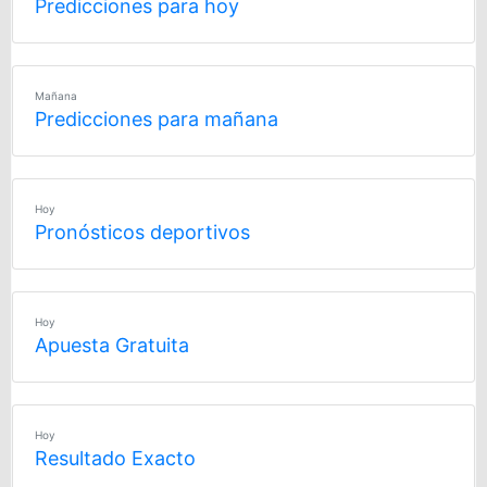
Predicciones para hoy
Mañana
Predicciones para mañana
Hoy
Pronósticos deportivos
Hoy
Apuesta Gratuita
Hoy
Resultado Exacto