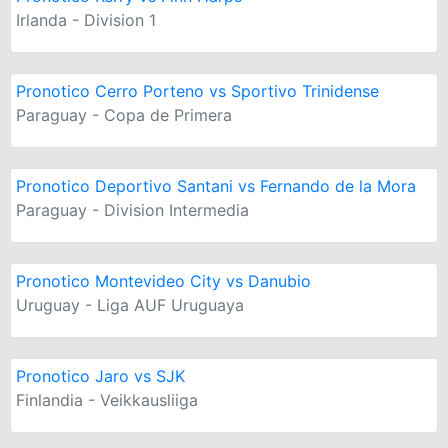
Irlanda - Division 1
Pronotico Cerro Porteno vs Sportivo Trinidense
Paraguay - Copa de Primera
Pronotico Deportivo Santani vs Fernando de la Mora
Paraguay - Division Intermedia
Pronotico Montevideo City vs Danubio
Uruguay - Liga AUF Uruguaya
Pronotico Jaro vs SJK
Finlandia - Veikkausliiga