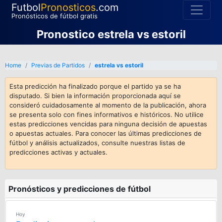
Futbol
Pronosticos
.com
Pronósticos de fútbol gratis
Pronostico estrela vs estoril
Home
Previas de Partidos
estrela vs estoril
Esta predicción ha finalizado porque el partido ya se ha
disputado. Si bien la información proporcionada aquí se
consideró cuidadosamente al momento de la publicación, ahora
se presenta solo con fines informativos e históricos. No utilice
estas predicciones vencidas para ninguna decisión de apuestas
o apuestas actuales. Para conocer las últimas predicciones de
fútbol y análisis actualizados, consulte nuestras listas de
predicciones activas y actuales.
Pronósticos y predicciones de fútbol
Hoy