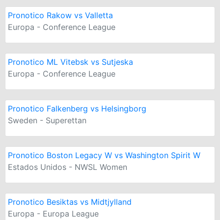
Pronotico Rakow vs Valletta
Europa - Conference League
Pronotico ML Vitebsk vs Sutjeska
Europa - Conference League
Pronotico Falkenberg vs Helsingborg
Sweden - Superettan
Pronotico Boston Legacy W vs Washington Spirit W
Estados Unidos - NWSL Women
Pronotico Besiktas vs Midtjylland
Europa - Europa League