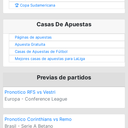
🏆 Copa Sudamericana
Casas De Apuestas
Páginas de apuestas
Apuesta Gratuita
Casas de Apuestas de Fútbol
Mejores casas de apuestas para LaLiga
Previas de partidos
Pronotico RFS vs Vestri
Europa - Conference League
Pronotico Corinthians vs Remo
Brasil - Serie A Betano