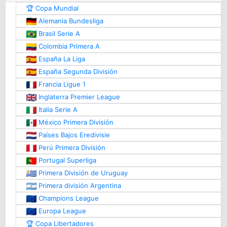
🏆 Copa Mundial
Alemania Bundesliga
Brasil Serie A
Colombia Primera A
España La Liga
España Segunda División
Francia Ligue 1
Inglaterra Premier League
Italia Serie A
México Primera División
Países Bajos Eredivisie
Perú Primera División
Portugal Superliga
Primera División de Uruguay
Primera división Argentina
Champions League
Europa League
🏆 Copa Libertadores