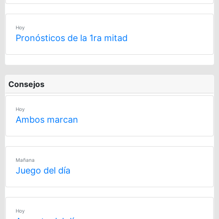
Hoy
Pronósticos de la 1ra mitad
Consejos
Hoy
Ambos marcan
Mañana
Juego del día
Hoy