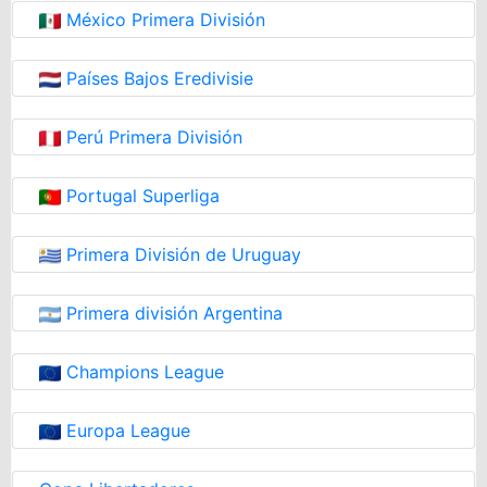
México Primera División
Países Bajos Eredivisie
Perú Primera División
Portugal Superliga
Primera División de Uruguay
Primera división Argentina
Champions League
Europa League