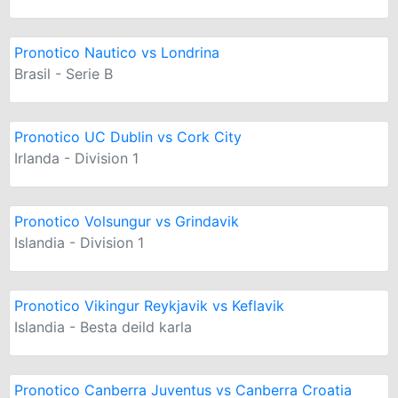
Pronotico Nautico vs Londrina
Brasil - Serie B
Pronotico UC Dublin vs Cork City
Irlanda - Division 1
Pronotico Volsungur vs Grindavik
Islandia - Division 1
Pronotico Vikingur Reykjavik vs Keflavik
Islandia - Besta deild karla
Pronotico Canberra Juventus vs Canberra Croatia