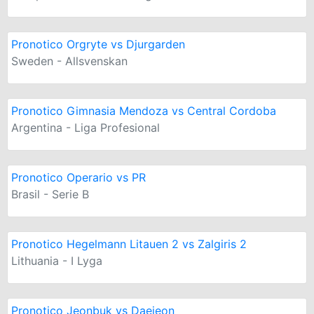
Pronotico Orgryte vs Djurgarden
Sweden - Allsvenskan
Pronotico Gimnasia Mendoza vs Central Cordoba
Argentina - Liga Profesional
Pronotico Operario vs PR
Brasil - Serie B
Pronotico Hegelmann Litauen 2 vs Zalgiris 2
Lithuania - I Lyga
Pronotico Jeonbuk vs Daejeon