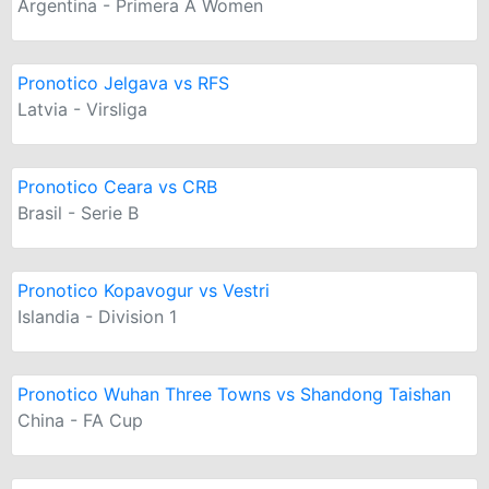
Argentina - Primera A Women
Pronotico Jelgava vs RFS
Latvia - Virsliga
Pronotico Ceara vs CRB
Brasil - Serie B
Pronotico Kopavogur vs Vestri
Islandia - Division 1
Pronotico Wuhan Three Towns vs Shandong Taishan
China - FA Cup