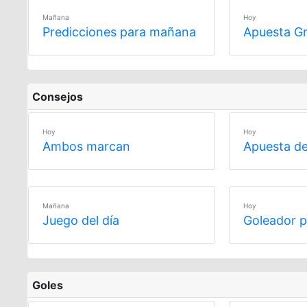
Mañana
Hoy
Predicciones para mañana
Apuesta Gr
Consejos
Hoy
Hoy
Ambos marcan
Apuesta de
Mañana
Hoy
Juego del día
Goleador p
Goles