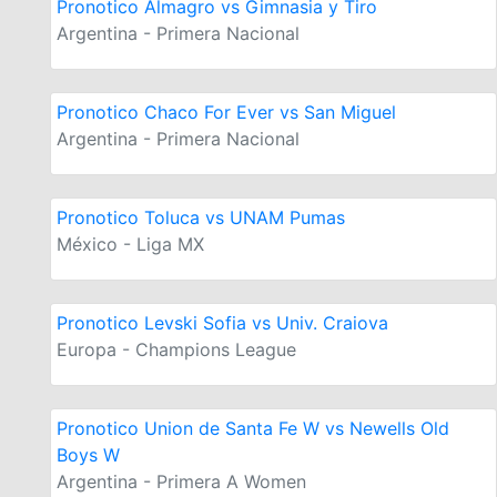
Pronotico Almagro vs Gimnasia y Tiro
Argentina - Primera Nacional
Pronotico Chaco For Ever vs San Miguel
Argentina - Primera Nacional
Pronotico Toluca vs UNAM Pumas
México - Liga MX
Pronotico Levski Sofia vs Univ. Craiova
Europa - Champions League
Pronotico Union de Santa Fe W vs Newells Old
Boys W
Argentina - Primera A Women