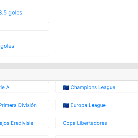
.5 goles
 goles
rie A
Champions League
rimera División
Europa League
ajos Eredivisie
Copa Libertadores