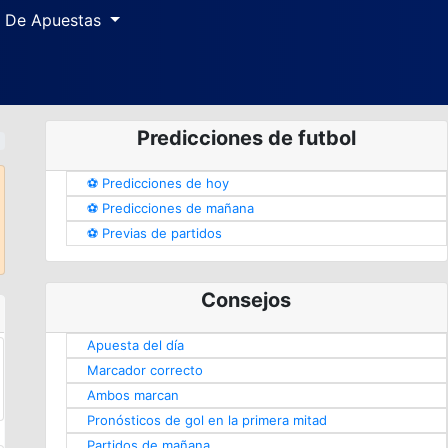
 De Apuestas
Predicciones de futbol
⚽️ Predicciones de hoy
⚽️ Predicciones de mañana
⚽️ Previas de partidos
Consejos
Apuesta del día
Marcador correcto
Ambos marcan
Pronósticos de gol en la primera mitad
Partidos de mañana