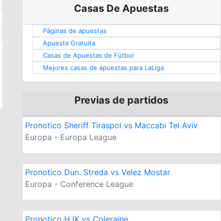
Casas De Apuestas
Páginas de apuestas
Apuesta Gratuita
Casas de Apuestas de Fútbol
Mejores casas de apuestas para LaLiga
Previas de partidos
Pronotico Sheriff Tiraspol vs Maccabi Tel Aviv
Europa - Europa League
Pronotico Dun. Streda vs Velez Mostar
Europa - Conference League
Pronotico HJK vs Coleraine