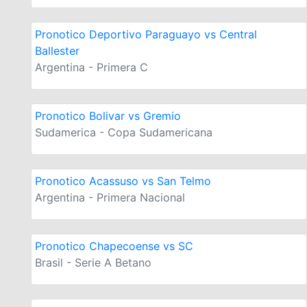
Pronotico Deportivo Paraguayo vs Central
Ballester
Argentina - Primera C
Pronotico Bolivar vs Gremio
Sudamerica - Copa Sudamericana
Pronotico Acassuso vs San Telmo
Argentina - Primera Nacional
Pronotico Chapecoense vs SC
Brasil - Serie A Betano