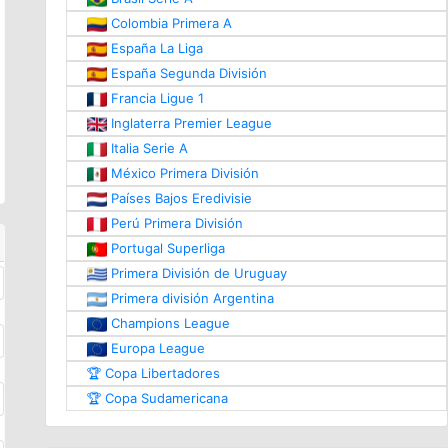
Colombia Primera A
España La Liga
España Segunda División
Francia Ligue 1
Inglaterra Premier League
Italia Serie A
México Primera División
Países Bajos Eredivisie
Perú Primera División
Portugal Superliga
Primera División de Uruguay
Primera división Argentina
Champions League
Europa League
🏆 Copa Libertadores
🏆 Copa Sudamericana