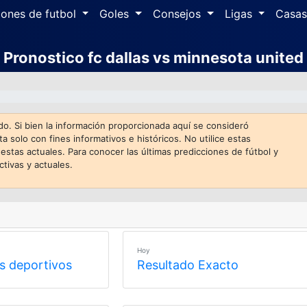
iones de futbol
Goles
Consejos
Ligas
Casas
Pronostico fc dallas vs minnesota united
ado. Si bien la información proporcionada aquí se consideró
solo con fines informativos e históricos. No utilice estas
stas actuales. Para conocer las últimas predicciones de fútbol y
ctivas y actuales.
Hoy
s deportivos
Resultado Exacto