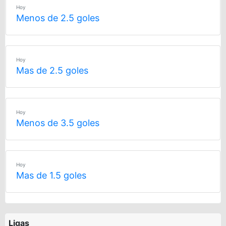
Hoy
Menos de 2.5 goles
Hoy
Mas de 2.5 goles
Hoy
Menos de 3.5 goles
Hoy
Mas de 1.5 goles
Ligas