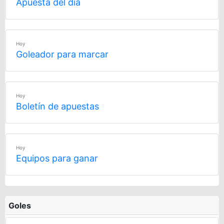
Apuesta del día
Hoy
Goleador para marcar
Hoy
Boletín de apuestas
Hoy
Equipos para ganar
Goles