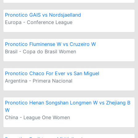
Pronotico GAIS vs Nordsjaelland
Europa - Conference League
Pronotico Fluminense W vs Cruzeiro W
Brasil - Copa do Brasil Women
Pronotico Chaco For Ever vs San Miguel
Argentina - Primera Nacional
Pronotico Henan Songshan Longmen W vs Zhejiang B
W
China - League One Women