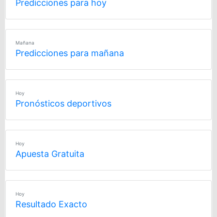
Predicciones para hoy
Mañana
Predicciones para mañana
Hoy
Pronósticos deportivos
Hoy
Apuesta Gratuita
Hoy
Resultado Exacto