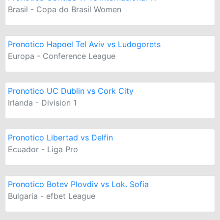
Brasil - Copa do Brasil Women
Pronotico Hapoel Tel Aviv vs Ludogorets
Europa - Conference League
Pronotico UC Dublin vs Cork City
Irlanda - Division 1
Pronotico Libertad vs Delfin
Ecuador - Liga Pro
Pronotico Botev Plovdiv vs Lok. Sofia
Bulgaria - efbet League