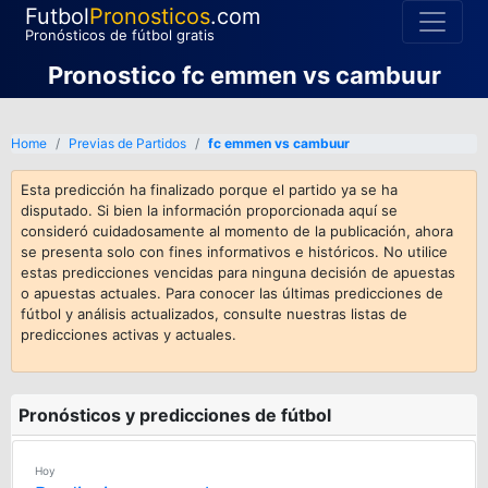
Futbol
Pronosticos
.com
Pronósticos de fútbol gratis
Pronostico fc emmen vs cambuur
Home
Previas de Partidos
fc emmen vs cambuur
Esta predicción ha finalizado porque el partido ya se ha
disputado. Si bien la información proporcionada aquí se
consideró cuidadosamente al momento de la publicación, ahora
se presenta solo con fines informativos e históricos. No utilice
estas predicciones vencidas para ninguna decisión de apuestas
o apuestas actuales. Para conocer las últimas predicciones de
fútbol y análisis actualizados, consulte nuestras listas de
predicciones activas y actuales.
Pronósticos y predicciones de fútbol
Hoy