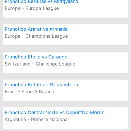
Pronotico Besiktas vs Midtjylland
Europa - Europa League
Pronotico Ararat vs Armenia
Europa - Champions League
Pronotico Etoile vs Carouge
Switzerland - Challenge League
Pronotico Botafogo RJ vs Vitoria
Brasil - Serie A Betano
Pronotico Central Norte vs Deportivo Moron
Argentina - Primera Nacional