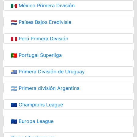
México Primera División
Países Bajos Eredivisie
Perú Primera División
Portugal Superliga
Primera División de Uruguay
Primera división Argentina
Champions League
Europa League