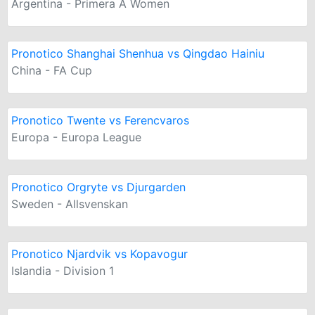
Argentina - Primera A Women
Pronotico Shanghai Shenhua vs Qingdao Hainiu
China - FA Cup
Pronotico Twente vs Ferencvaros
Europa - Europa League
Pronotico Orgryte vs Djurgarden
Sweden - Allsvenskan
Pronotico Njardvik vs Kopavogur
Islandia - Division 1