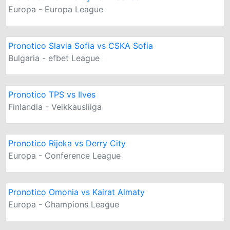
Europa - Europa League
Pronotico Slavia Sofia vs CSKA Sofia
Bulgaria - efbet League
Pronotico TPS vs Ilves
Finlandia - Veikkausliiga
Pronotico Rijeka vs Derry City
Europa - Conference League
Pronotico Omonia vs Kairat Almaty
Europa - Champions League