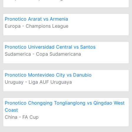
Pronotico Ararat vs Armenia
Europa - Champions League
Pronotico Universidad Central vs Santos
Sudamerica - Copa Sudamericana
Pronotico Montevideo City vs Danubio
Uruguay - Liga AUF Uruguaya
Pronotico Chongqing Tonglianglong vs Qingdao West
Coast
China - FA Cup