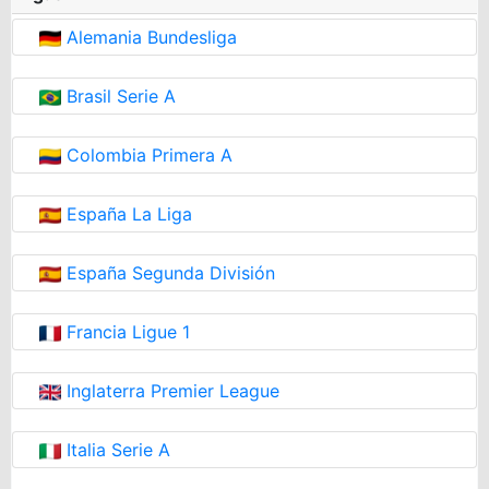
Alemania Bundesliga
Brasil Serie A
Colombia Primera A
España La Liga
España Segunda División
Francia Ligue 1
Inglaterra Premier League
Italia Serie A