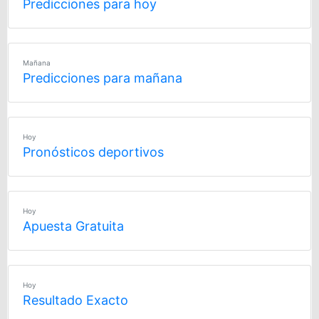
Predicciones para hoy
Mañana
Predicciones para mañana
Hoy
Pronósticos deportivos
Hoy
Apuesta Gratuita
Hoy
Resultado Exacto