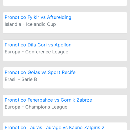
Pronotico Fylkir vs Afturelding
Islandia - Icelandic Cup
Pronotico Dila Gori vs Apollon
Europa - Conference League
Pronotico Goias vs Sport Recife
Brasil - Serie B
Pronotico Fenerbahce vs Gornik Zabrze
Europa - Champions League
Pronotico Tauras Taurage vs Kauno Zalgiris 2