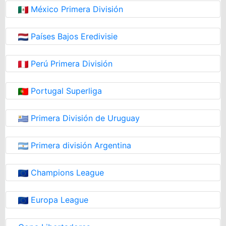
México Primera División
Países Bajos Eredivisie
Perú Primera División
Portugal Superliga
Primera División de Uruguay
Primera división Argentina
Champions League
Europa League