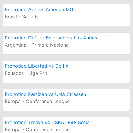
Pronotico Avai vs America MG
Brasil - Serie B
Pronotico Def. de Belgrano vs Los Andes
Argentina - Primera Nacional
Pronotico Libertad vs Delfin
Ecuador - Liga Pro
Pronotico Partizan vs UNA Strassen
Europa - Conference League
Pronotico Trnava vs CSKA 1948 Sofia
Europa - Conference League