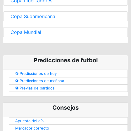
Copa Libertadores
Copa Sudamericana
Copa Mundial
Predicciones de futbol
⚽️ Predicciones de hoy
⚽️ Predicciones de mañana
⚽️ Previas de partidos
Consejos
Apuesta del día
Marcador correcto