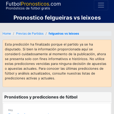
Futbol
Pronosticos
.com
Pronósticos de fútbol gratis
Pronostico felgueiras vs leixoes
Home
Previas de Partidos
felgueiras vs leixoes
Esta predicción ha finalizado porque el partido ya se ha
disputado. Si bien la información proporcionada aquí se
consideró cuidadosamente al momento de la publicación, ahora
se presenta solo con fines informativos e históricos. No utilice
estas predicciones vencidas para ninguna decisión de apuestas
o apuestas actuales. Para conocer las últimas predicciones de
fútbol y análisis actualizados, consulte nuestras listas de
predicciones activas y actuales.
Pronósticos y predicciones de fútbol
Hoy