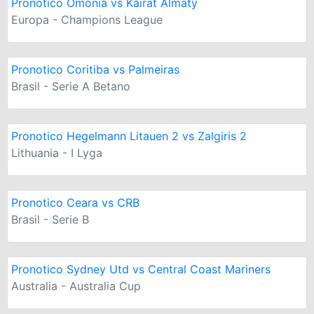
Pronotico Omonia vs Kairat Almaty
Europa - Champions League
Pronotico Coritiba vs Palmeiras
Brasil - Serie A Betano
Pronotico Hegelmann Litauen 2 vs Zalgiris 2
Lithuania - I Lyga
Pronotico Ceara vs CRB
Brasil - Serie B
Pronotico Sydney Utd vs Central Coast Mariners
Australia - Australia Cup