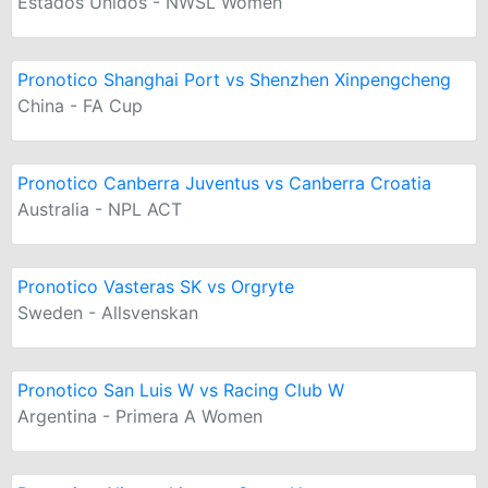
Estados Unidos - NWSL Women
Pronotico Shanghai Port vs Shenzhen Xinpengcheng
China - FA Cup
Pronotico Canberra Juventus vs Canberra Croatia
Australia - NPL ACT
Pronotico Vasteras SK vs Orgryte
Sweden - Allsvenskan
Pronotico San Luis W vs Racing Club W
Argentina - Primera A Women