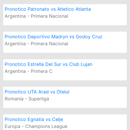
Pronotico Patronato vs Atletico Atlanta
Argentina - Primera Nacional
Pronotico Deportivo Madryn vs Godoy Cruz
Argentina - Primera Nacional
Pronotico Estrella Del Sur vs Club Lujan
Argentina - Primera C
Pronotico UTA Arad vs Otelul
Romania - Superliga
Pronotico Egnatia vs Celje
Europa - Champions League