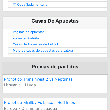
🏆 Copa Sudamericana
Casas De Apuestas
Páginas de apuestas
Apuesta Gratuita
Casas de Apuestas de Fútbol
Mejores casas de apuestas para LaLiga
Previas de partidos
Pronotico Transinvest 2 vs Neptunas
Lithuania - I Lyga
Pronotico Mjallby vs Lincoln Red Imps
Europa - Champions League