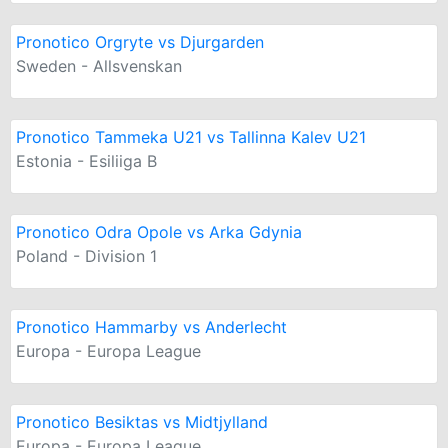
Pronotico Orgryte vs Djurgarden
Sweden - Allsvenskan
Pronotico Tammeka U21 vs Tallinna Kalev U21
Estonia - Esiliiga B
Pronotico Odra Opole vs Arka Gdynia
Poland - Division 1
Pronotico Hammarby vs Anderlecht
Europa - Europa League
Pronotico Besiktas vs Midtjylland
Europa - Europa League