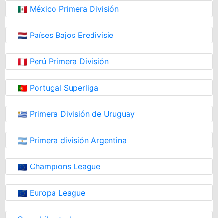
México Primera División
Países Bajos Eredivisie
Perú Primera División
Portugal Superliga
Primera División de Uruguay
Primera división Argentina
Champions League
Europa League