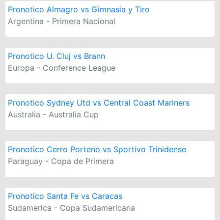
Pronotico Almagro vs Gimnasia y Tiro
Argentina - Primera Nacional
Pronotico U. Cluj vs Brann
Europa - Conference League
Pronotico Sydney Utd vs Central Coast Mariners
Australia - Australia Cup
Pronotico Cerro Porteno vs Sportivo Trinidense
Paraguay - Copa de Primera
Pronotico Santa Fe vs Caracas
Sudamerica - Copa Sudamericana