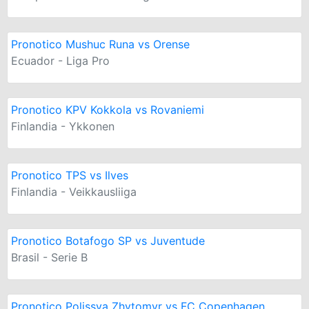
Pronotico Mushuc Runa vs Orense
Ecuador - Liga Pro
Pronotico KPV Kokkola vs Rovaniemi
Finlandia - Ykkonen
Pronotico TPS vs Ilves
Finlandia - Veikkausliiga
Pronotico Botafogo SP vs Juventude
Brasil - Serie B
Pronotico Polissya Zhytomyr vs FC Copenhagen