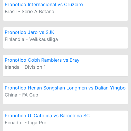
Pronotico Internacional vs Cruzeiro
Brasil - Serie A Betano
Pronotico Jaro vs SJK
Finlandia - Veikkausliiga
Pronotico Cobh Ramblers vs Bray
Irlanda - Division 1
Pronotico Henan Songshan Longmen vs Dalian Yingbo
China - FA Cup
Pronotico U. Catolica vs Barcelona SC
Ecuador - Liga Pro