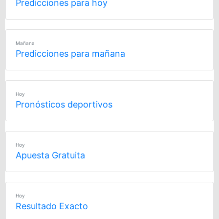
Predicciones para hoy
Mañana
Predicciones para mañana
Hoy
Pronósticos deportivos
Hoy
Apuesta Gratuita
Hoy
Resultado Exacto