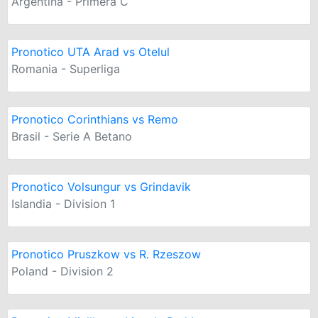
Argentina - Primera C
Pronotico UTA Arad vs Otelul
Romania - Superliga
Pronotico Corinthians vs Remo
Brasil - Serie A Betano
Pronotico Volsungur vs Grindavik
Islandia - Division 1
Pronotico Pruszkow vs R. Rzeszow
Poland - Division 2