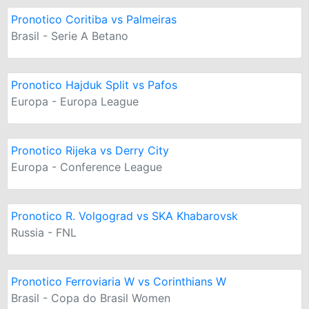
Pronotico Coritiba vs Palmeiras
Brasil - Serie A Betano
Pronotico Hajduk Split vs Pafos
Europa - Europa League
Pronotico Rijeka vs Derry City
Europa - Conference League
Pronotico R. Volgograd vs SKA Khabarovsk
Russia - FNL
Pronotico Ferroviaria W vs Corinthians W
Brasil - Copa do Brasil Women