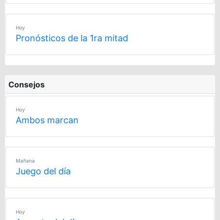
Hoy
Pronósticos de la 1ra mitad
Consejos
Hoy
Ambos marcan
Mañana
Juego del día
Hoy