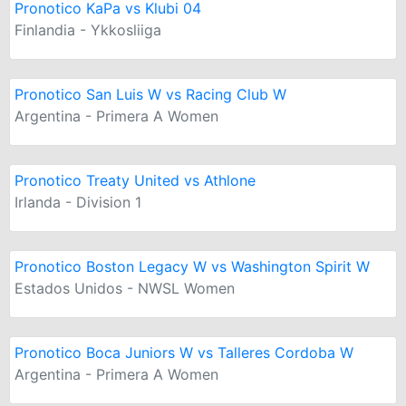
Pronotico KaPa vs Klubi 04
Finlandia - Ykkosliiga
Pronotico San Luis W vs Racing Club W
Argentina - Primera A Women
Pronotico Treaty United vs Athlone
Irlanda - Division 1
Pronotico Boston Legacy W vs Washington Spirit W
Estados Unidos - NWSL Women
Pronotico Boca Juniors W vs Talleres Cordoba W
Argentina - Primera A Women