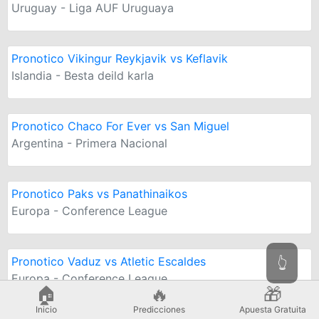
Uruguay - Liga AUF Uruguaya
Pronotico Vikingur Reykjavik vs Keflavik
Islandia - Besta deild karla
Pronotico Chaco For Ever vs San Miguel
Argentina - Primera Nacional
Pronotico Paks vs Panathinaikos
Europa - Conference League
Pronotico Vaduz vs Atletic Escaldes
👆
Europa - Conference League
🏠
🔥
🎁
Inicio
Predicciones
Apuesta Gratuita