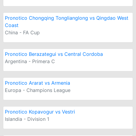
Pronotico Chongqing Tonglianglong vs Qingdao West
Coast
China - FA Cup
Pronotico Berazategui vs Central Cordoba
Argentina - Primera C
Pronotico Ararat vs Armenia
Europa - Champions League
Pronotico Kopavogur vs Vestri
Islandia - Division 1