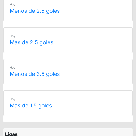
Hoy
Menos de 2.5 goles
Hoy
Mas de 2.5 goles
Hoy
Menos de 3.5 goles
Hoy
Mas de 1.5 goles
Ligas