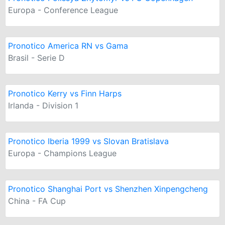
Europa - Conference League
Pronotico America RN vs Gama
Brasil - Serie D
Pronotico Kerry vs Finn Harps
Irlanda - Division 1
Pronotico Iberia 1999 vs Slovan Bratislava
Europa - Champions League
Pronotico Shanghai Port vs Shenzhen Xinpengcheng
China - FA Cup