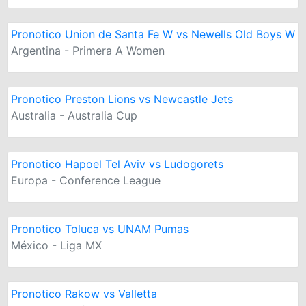
Pronotico Union de Santa Fe W vs Newells Old Boys W
Argentina - Primera A Women
Pronotico Preston Lions vs Newcastle Jets
Australia - Australia Cup
Pronotico Hapoel Tel Aviv vs Ludogorets
Europa - Conference League
Pronotico Toluca vs UNAM Pumas
México - Liga MX
Pronotico Rakow vs Valletta