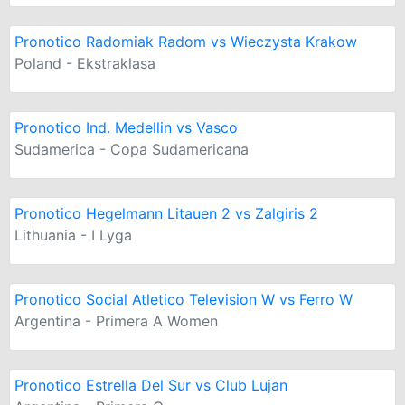
Pronotico Radomiak Radom vs Wieczysta Krakow
Poland - Ekstraklasa
Pronotico Ind. Medellin vs Vasco
Sudamerica - Copa Sudamericana
Pronotico Hegelmann Litauen 2 vs Zalgiris 2
Lithuania - I Lyga
Pronotico Social Atletico Television W vs Ferro W
Argentina - Primera A Women
Pronotico Estrella Del Sur vs Club Lujan