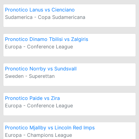
Pronotico Lanus vs Cienciano
Sudamerica - Copa Sudamericana
Pronotico Dinamo Tbilisi vs Zalgiris
Europa - Conference League
Pronotico Norrby vs Sundsvall
Sweden - Superettan
Pronotico Paide vs Zira
Europa - Conference League
Pronotico Mjallby vs Lincoln Red Imps
Europa - Champions League