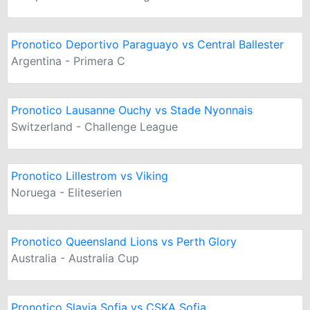
Pronotico Deportivo Paraguayo vs Central Ballester
Argentina - Primera C
Pronotico Lausanne Ouchy vs Stade Nyonnais
Switzerland - Challenge League
Pronotico Lillestrom vs Viking
Noruega - Eliteserien
Pronotico Queensland Lions vs Perth Glory
Australia - Australia Cup
Pronotico Slavia Sofia vs CSKA Sofia