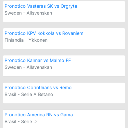
Pronotico Vasteras SK vs Orgryte
Sweden - Allsvenskan
Pronotico KPV Kokkola vs Rovaniemi
Finlandia - Ykkonen
Pronotico Kalmar vs Malmo FF
Sweden - Allsvenskan
Pronotico Corinthians vs Remo
Brasil - Serie A Betano
Pronotico America RN vs Gama
Brasil - Serie D