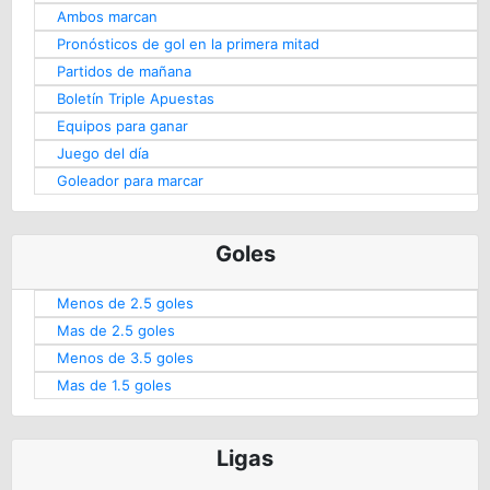
Ambos marcan
Pronósticos de gol en la primera mitad
Partidos de mañana
Boletín Triple Apuestas
Equipos para ganar
Juego del día
Goleador para marcar
Goles
Menos de 2.5 goles
Mas de 2.5 goles
Menos de 3.5 goles
Mas de 1.5 goles
Ligas