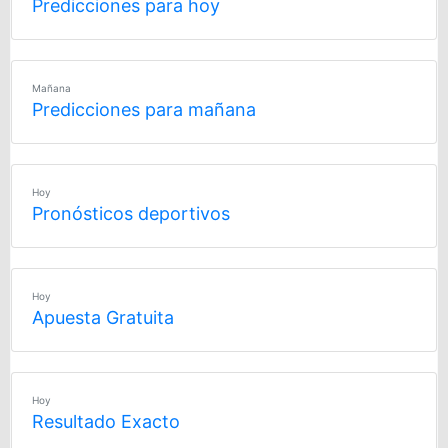
Predicciones para hoy
Mañana
Predicciones para mañana
Hoy
Pronósticos deportivos
Hoy
Apuesta Gratuita
Hoy
Resultado Exacto