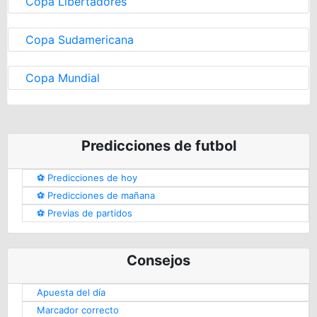
Copa Libertadores
Copa Sudamericana
Copa Mundial
Predicciones de futbol
⚽️ Predicciones de hoy
⚽️ Predicciones de mañana
⚽️ Previas de partidos
Consejos
Apuesta del día
Marcador correcto