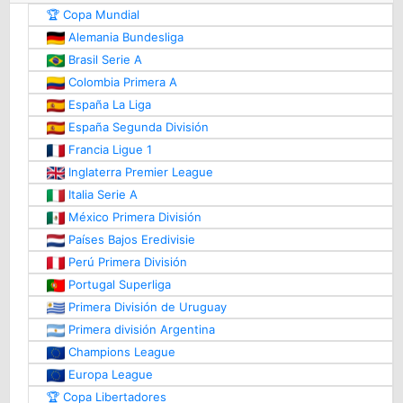
🏆 Copa Mundial
Alemania Bundesliga
Brasil Serie A
Colombia Primera A
España La Liga
España Segunda División
Francia Ligue 1
Inglaterra Premier League
Italia Serie A
México Primera División
Países Bajos Eredivisie
Perú Primera División
Portugal Superliga
Primera División de Uruguay
Primera división Argentina
Champions League
Europa League
🏆 Copa Libertadores