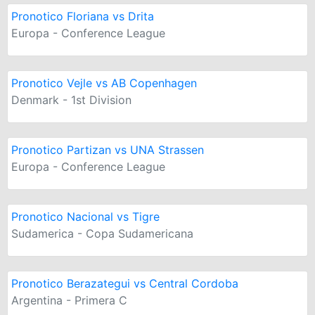
Pronotico Floriana vs Drita
Europa - Conference League
Pronotico Vejle vs AB Copenhagen
Denmark - 1st Division
Pronotico Partizan vs UNA Strassen
Europa - Conference League
Pronotico Nacional vs Tigre
Sudamerica - Copa Sudamericana
Pronotico Berazategui vs Central Cordoba
Argentina - Primera C