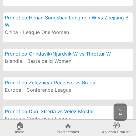
Pronotico Henan Songshan Longmen W vs Zhejiang B
W
China - League One Women
Pronotico Grindavik/Njardvik W vs Throttur W
Islandia - Besta deild Women
Pronotico Zeleznicar Pancevo vs Braga
Europa - Conference League
Pronotico Dun. Streda vs Velez Mostar
👆
Europa - Conference League
🏠
🔥
🎁
Inicio
Predicciones
Apuesta Gratuita