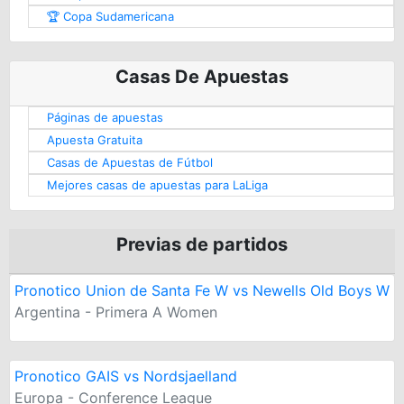
🏆 Copa Sudamericana
Casas De Apuestas
Páginas de apuestas
Apuesta Gratuita
Casas de Apuestas de Fútbol
Mejores casas de apuestas para LaLiga
Previas de partidos
Pronotico Union de Santa Fe W vs Newells Old Boys W
Argentina - Primera A Women
Pronotico GAIS vs Nordsjaelland
Europa - Conference League