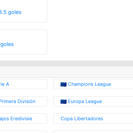
.5 goles
 goles
rie A
Champions League
rimera División
Europa League
ajos Eredivisie
Copa Libertadores