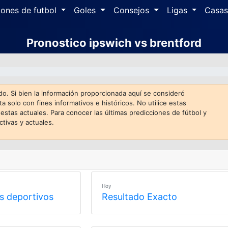
iones de futbol
Goles
Consejos
Ligas
Casas
Pronostico ipswich vs brentford
ado. Si bien la información proporcionada aquí se consideró
solo con fines informativos e históricos. No utilice estas
stas actuales. Para conocer las últimas predicciones de fútbol y
ctivas y actuales.
Hoy
s deportivos
Resultado Exacto