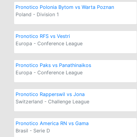
Pronotico Polonia Bytom vs Warta Poznan
Poland - Division 1
Pronotico RFS vs Vestri
Europa - Conference League
Pronotico Paks vs Panathinaikos
Europa - Conference League
Pronotico Rapperswil vs Jona
Switzerland - Challenge League
Pronotico America RN vs Gama
Brasil - Serie D