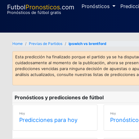
Pronósticos
Predicc
Futbol
Pronosticos
.com
Pronósticos de fútbol gratis
Home
Previas de Partidos
ipswich vs brentford
Esta predicción ha finalizado porque el partido ya se ha disput
cuidadosamente al momento de la publicación, ahora se presenta 
predicciones vencidas para ninguna decisión de apuestas o apue
análisis actualizados, consulte nuestras listas de predicciones a
Pronósticos y predicciones de fútbol
Hoy
Hoy
Predicciones para hoy
Pronóstico