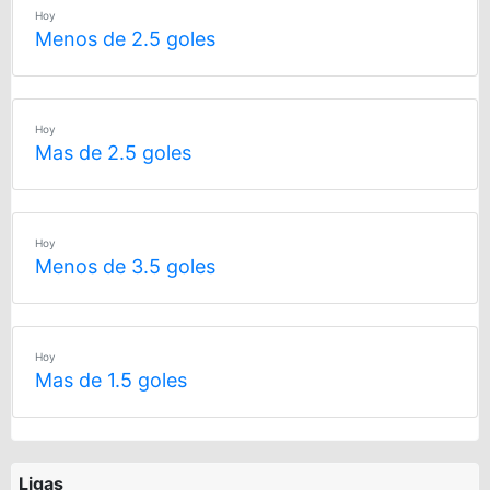
Hoy
Menos de 2.5 goles
Hoy
Mas de 2.5 goles
Hoy
Menos de 3.5 goles
Hoy
Mas de 1.5 goles
Ligas