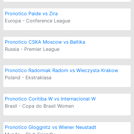
Pronotico Paide vs Zira
Europa - Conference League
Pronotico CSKA Moscow vs Baltika
Russia - Premier League
Pronotico Radomiak Radom vs Wieczysta Krakow
Poland - Ekstraklasa
Pronotico Coritiba W vs Internacional W
Brasil - Copa do Brasil Women
Pronotico Gloggnitz vs Wiener Neustadt