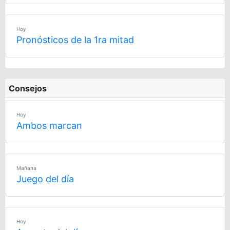
Hoy
Pronósticos de la 1ra mitad
Consejos
Hoy
Ambos marcan
Mañana
Juego del día
Hoy