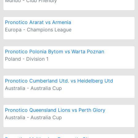
Mundo - Club Friendly
Pronotico Ararat vs Armenia
Europa - Champions League
Pronotico Polonia Bytom vs Warta Poznan
Poland - Division 1
Pronotico Cumberland Utd. vs Heidelberg Utd
Australia - Australia Cup
Pronotico Queensland Lions vs Perth Glory
Australia - Australia Cup