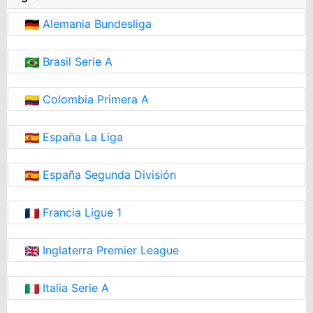
Alemania Bundesliga
Brasil Serie A
Colombia Primera A
España La Liga
España Segunda División
Francia Ligue 1
Inglaterra Premier League
Italia Serie A