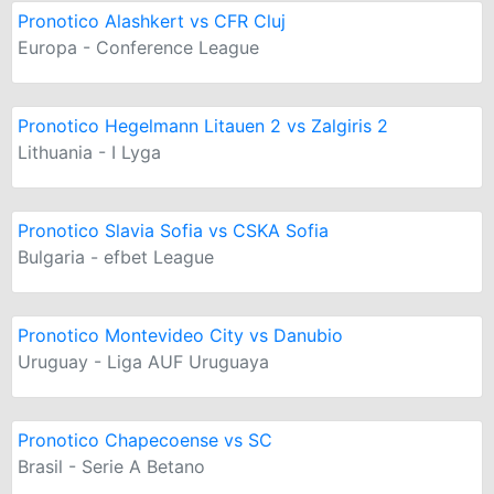
Pronotico Alashkert vs CFR Cluj
Europa - Conference League
Pronotico Hegelmann Litauen 2 vs Zalgiris 2
Lithuania - I Lyga
Pronotico Slavia Sofia vs CSKA Sofia
Bulgaria - efbet League
Pronotico Montevideo City vs Danubio
Uruguay - Liga AUF Uruguaya
Pronotico Chapecoense vs SC
Brasil - Serie A Betano