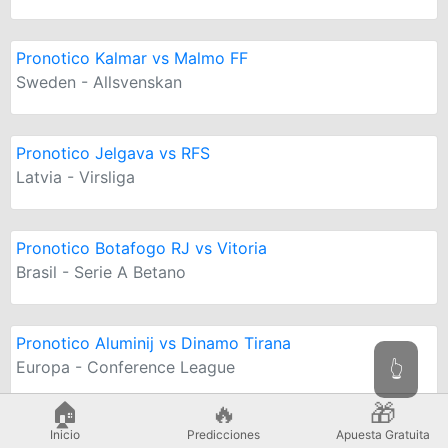
Pronotico Kalmar vs Malmo FF
Sweden - Allsvenskan
Pronotico Jelgava vs RFS
Latvia - Virsliga
Pronotico Botafogo RJ vs Vitoria
Brasil - Serie A Betano
Pronotico Aluminij vs Dinamo Tirana
Europa - Conference League
👆
🏠
🔥
🎁
Inicio
Predicciones
Apuesta Gratuita
Pronotico UTA Arad vs Otelul