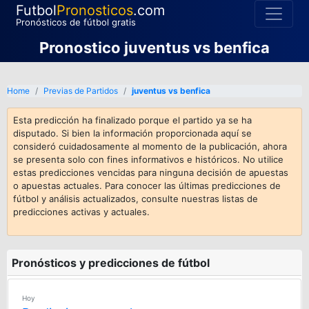
Futbol
Pronosticos
.com
Pronósticos de fútbol gratis
Pronostico juventus vs benfica
Home
Previas de Partidos
juventus vs benfica
Esta predicción ha finalizado porque el partido ya se ha
disputado. Si bien la información proporcionada aquí se
consideró cuidadosamente al momento de la publicación, ahora
se presenta solo con fines informativos e históricos. No utilice
estas predicciones vencidas para ninguna decisión de apuestas
o apuestas actuales. Para conocer las últimas predicciones de
fútbol y análisis actualizados, consulte nuestras listas de
predicciones activas y actuales.
Pronósticos y predicciones de fútbol
Hoy