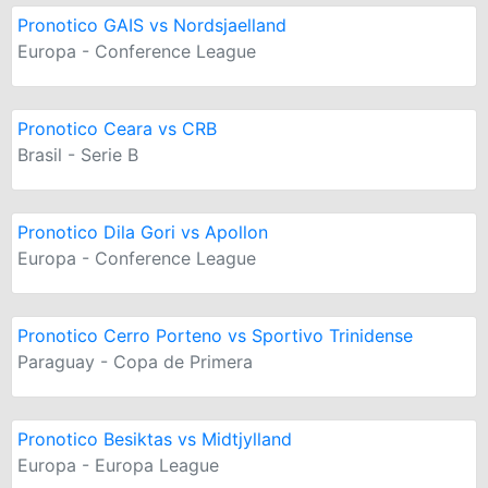
Pronotico GAIS vs Nordsjaelland
Europa - Conference League
Pronotico Ceara vs CRB
Brasil - Serie B
Pronotico Dila Gori vs Apollon
Europa - Conference League
Pronotico Cerro Porteno vs Sportivo Trinidense
Paraguay - Copa de Primera
Pronotico Besiktas vs Midtjylland
Europa - Europa League