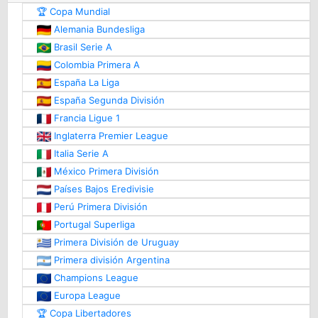
🏆 Copa Mundial
Alemania Bundesliga
Brasil Serie A
Colombia Primera A
España La Liga
España Segunda División
Francia Ligue 1
Inglaterra Premier League
Italia Serie A
México Primera División
Países Bajos Eredivisie
Perú Primera División
Portugal Superliga
Primera División de Uruguay
Primera división Argentina
Champions League
Europa League
🏆 Copa Libertadores