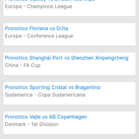
Europa - Champions League
Pronotico Floriana vs Drita
Europa - Conference League
Pronotico Shanghai Port vs Shenzhen Xinpengcheng
China - FA Cup
Pronotico Sporting Cristal vs Bragantino
Sudamerica - Copa Sudamericana
Pronotico Vejle vs AB Copenhagen
Denmark - 1st Division