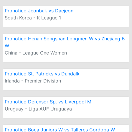
Pronotico Jeonbuk vs Daejeon
South Korea - K League 1
Pronotico Henan Songshan Longmen W vs Zhejiang B
W
China - League One Women
Pronotico St. Patricks vs Dundalk
Irlanda - Premier Division
Pronotico Defensor Sp. vs Liverpool M.
Uruguay - Liga AUF Uruguaya
Pronotico Boca Juniors W vs Talleres Cordoba W