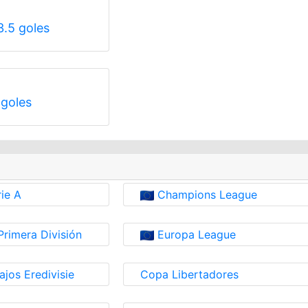
.5 goles
 goles
rie A
Champions League
rimera División
Europa League
ajos Eredivisie
Copa Libertadores