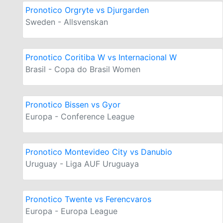
Pronotico Orgryte vs Djurgarden
Sweden - Allsvenskan
Pronotico Coritiba W vs Internacional W
Brasil - Copa do Brasil Women
Pronotico Bissen vs Gyor
Europa - Conference League
Pronotico Montevideo City vs Danubio
Uruguay - Liga AUF Uruguaya
Pronotico Twente vs Ferencvaros
Europa - Europa League