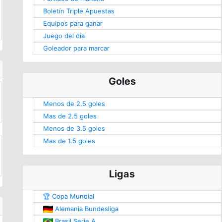
Boletín Triple Apuestas
Equipos para ganar
Juego del día
Goleador para marcar
Goles
Menos de 2.5 goles
Mas de 2.5 goles
Menos de 3.5 goles
Mas de 1.5 goles
Ligas
🏆 Copa Mundial
Alemania Bundesliga
Brasil Serie A