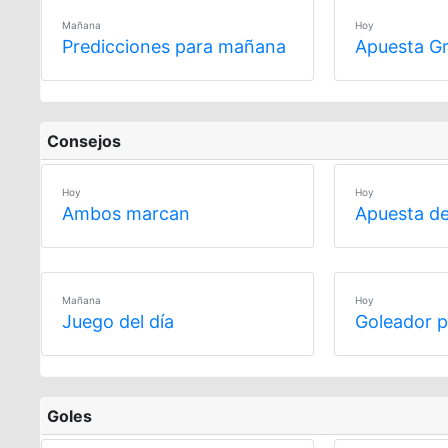
Mañana
Hoy
Predicciones para mañana
Apuesta Gr
Consejos
Hoy
Hoy
Ambos marcan
Apuesta de
Mañana
Hoy
Juego del día
Goleador p
Goles