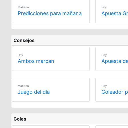
Mañana
Hoy
Predicciones para mañana
Apuesta Gr
Consejos
Hoy
Hoy
Ambos marcan
Apuesta de
Mañana
Hoy
Juego del día
Goleador p
Goles