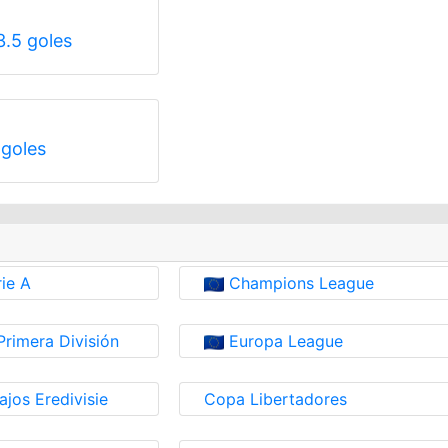
.5 goles
 goles
rie A
Champions League
rimera División
Europa League
ajos Eredivisie
Copa Libertadores