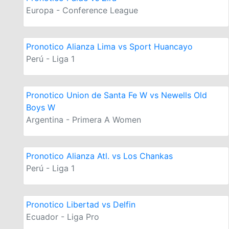
Europa - Conference League
Pronotico Alianza Lima vs Sport Huancayo
Perú - Liga 1
Pronotico Union de Santa Fe W vs Newells Old
Boys W
Argentina - Primera A Women
Pronotico Alianza Atl. vs Los Chankas
Perú - Liga 1
Pronotico Libertad vs Delfin
Ecuador - Liga Pro