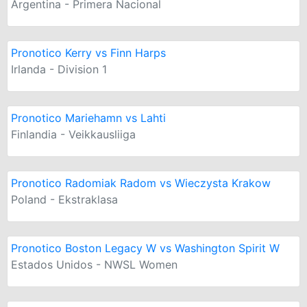
Argentina - Primera Nacional
Pronotico Kerry vs Finn Harps
Irlanda - Division 1
Pronotico Mariehamn vs Lahti
Finlandia - Veikkausliiga
Pronotico Radomiak Radom vs Wieczysta Krakow
Poland - Ekstraklasa
Pronotico Boston Legacy W vs Washington Spirit W
Estados Unidos - NWSL Women