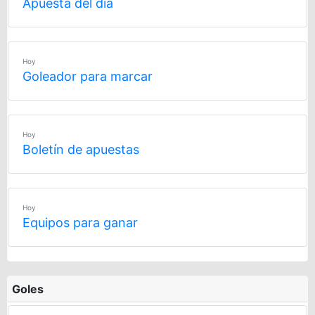
Apuesta del día
Hoy
Goleador para marcar
Hoy
Boletín de apuestas
Hoy
Equipos para ganar
Goles