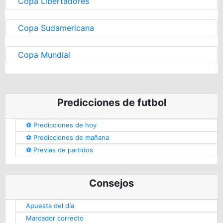
Copa Libertadores
Copa Sudamericana
Copa Mundial
Predicciones de futbol
⚽️ Predicciones de hoy
⚽️ Predicciones de mañana
⚽️ Previas de partidos
Consejos
Apuesta del día
Marcador correcto