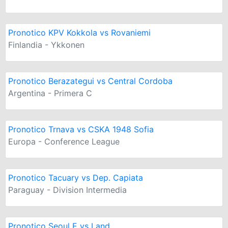
Pronotico KPV Kokkola vs Rovaniemi
Finlandia - Ykkonen
Pronotico Berazategui vs Central Cordoba
Argentina - Primera C
Pronotico Trnava vs CSKA 1948 Sofia
Europa - Conference League
Pronotico Tacuary vs Dep. Capiata
Paraguay - Division Intermedia
Pronotico Seoul E vs Land