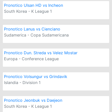
Pronotico Ulsan HD vs Incheon
South Korea - K League 1
Pronotico Lanus vs Cienciano
Sudamerica - Copa Sudamericana
Pronotico Dun. Streda vs Velez Mostar
Europa - Conference League
Pronotico Volsungur vs Grindavik
Islandia - Division 1
Pronotico Jeonbuk vs Daejeon
South Korea - K League 1