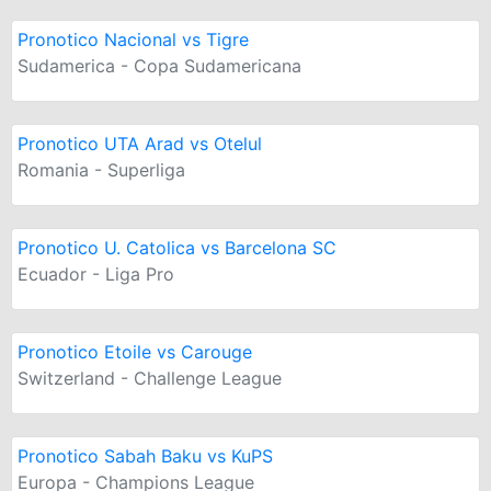
Pronotico Nacional vs Tigre
Sudamerica - Copa Sudamericana
Pronotico UTA Arad vs Otelul
Romania - Superliga
Pronotico U. Catolica vs Barcelona SC
Ecuador - Liga Pro
Pronotico Etoile vs Carouge
Switzerland - Challenge League
Pronotico Sabah Baku vs KuPS
Europa - Champions League