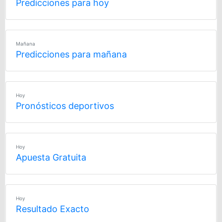
Predicciones para hoy
Mañana
Predicciones para mañana
Hoy
Pronósticos deportivos
Hoy
Apuesta Gratuita
Hoy
Resultado Exacto