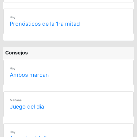
Hoy
Pronósticos de la 1ra mitad
Consejos
Hoy
Ambos marcan
Mañana
Juego del día
Hoy