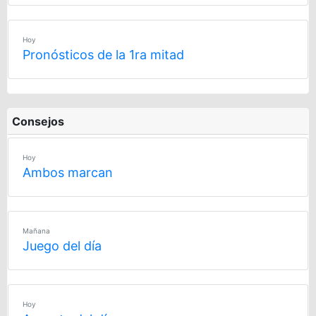
Hoy
Pronósticos de la 1ra mitad
Consejos
Hoy
Ambos marcan
Mañana
Juego del día
Hoy