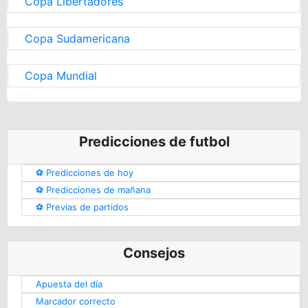
Copa Libertadores
Copa Sudamericana
Copa Mundial
Predicciones de futbol
⚽️ Predicciones de hoy
⚽️ Predicciones de mañana
⚽️ Previas de partidos
Consejos
Apuesta del día
Marcador correcto