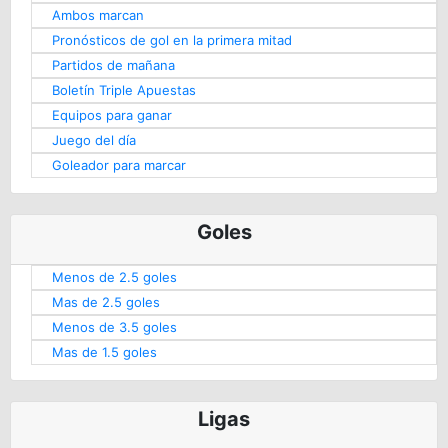
Ambos marcan
Pronósticos de gol en la primera mitad
Partidos de mañana
Boletín Triple Apuestas
Equipos para ganar
Juego del día
Goleador para marcar
Goles
Menos de 2.5 goles
Mas de 2.5 goles
Menos de 3.5 goles
Mas de 1.5 goles
Ligas