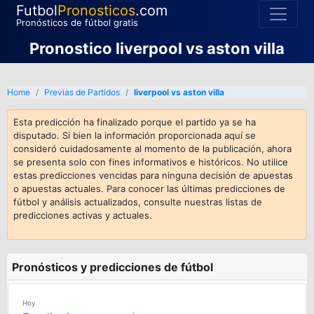
Futbol
Pronosticos
.com
Pronósticos de fútbol gratis
Pronostico liverpool vs aston villa
Home
Previas de Partidos
liverpool vs aston villa
Esta predicción ha finalizado porque el partido ya se ha
disputado. Si bien la información proporcionada aquí se
consideró cuidadosamente al momento de la publicación, ahora
se presenta solo con fines informativos e históricos. No utilice
estas predicciones vencidas para ninguna decisión de apuestas
o apuestas actuales. Para conocer las últimas predicciones de
fútbol y análisis actualizados, consulte nuestras listas de
predicciones activas y actuales.
Pronósticos y predicciones de fútbol
Hoy