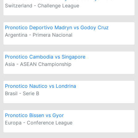
Switzerland - Challenge League
Pronotico Deportivo Madryn vs Godoy Cruz
Argentina - Primera Nacional
Pronotico Cambodia vs Singapore
Asia - ASEAN Championship
Pronotico Nautico vs Londrina
Brasil - Serie B
Pronotico Bissen vs Gyor
Europa - Conference League