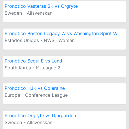
Pronotico Vasteras SK vs Orgryte
Sweden - Allsvenskan
Pronotico Boston Legacy W vs Washington Spirit W
Estados Unidos - NWSL Women
Pronotico Seoul E vs Land
South Korea - K League 2
Pronotico HJK vs Coleraine
Europa - Conference League
Pronotico Orgryte vs Djurgarden
Sweden - Allsvenskan