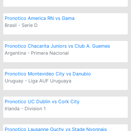
Pronotico America RN vs Gama
Brasil - Serie D
Pronotico Chacarita Juniors vs Club A. Guemes
Argentina - Primera Nacional
Pronotico Montevideo City vs Danubio
Uruguay - Liga AUF Uruguaya
Pronotico UC Dublin vs Cork City
Irlanda - Division 1
Pronotico Lausanne Ouchy vs Stade Nyonnais