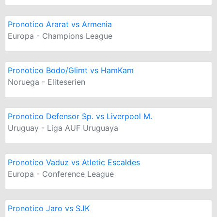
Pronotico Ararat vs Armenia
Europa - Champions League
Pronotico Bodo/Glimt vs HamKam
Noruega - Eliteserien
Pronotico Defensor Sp. vs Liverpool M.
Uruguay - Liga AUF Uruguaya
Pronotico Vaduz vs Atletic Escaldes
Europa - Conference League
Pronotico Jaro vs SJK