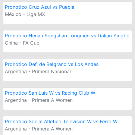
Pronotico Cruz Azul vs Puebla
México - Liga MX
Pronotico Henan Songshan Longmen vs Dalian Yingbo
China - FA Cup
Pronotico Def. de Belgrano vs Los Andes
Argentina - Primera Nacional
Pronotico San Luis W vs Racing Club W
Argentina - Primera A Women
Pronotico Social Atletico Television W vs Ferro W
Argentina - Primera A Women