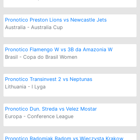
Pronotico Preston Lions vs Newcastle Jets
Australia - Australia Cup
Pronotico Flamengo W vs 3B da Amazonia W
Brasil - Copa do Brasil Women
Pronotico Transinvest 2 vs Neptunas
Lithuania - I Lyga
Pronotico Dun. Streda vs Velez Mostar
Europa - Conference League
Pronotico Radomiak Radom vs Wieczysta Krakow