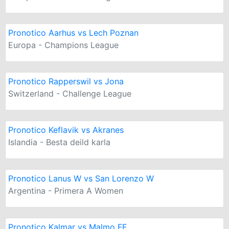
Pronotico Aarhus vs Lech Poznan
Europa - Champions League
Pronotico Rapperswil vs Jona
Switzerland - Challenge League
Pronotico Keflavik vs Akranes
Islandia - Besta deild karla
Pronotico Lanus W vs San Lorenzo W
Argentina - Primera A Women
Pronotico Kalmar vs Malmo FF