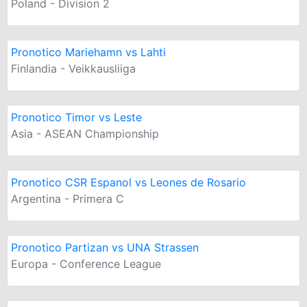
Poland - Division 2
Pronotico Mariehamn vs Lahti
Finlandia - Veikkausliiga
Pronotico Timor vs Leste
Asia - ASEAN Championship
Pronotico CSR Espanol vs Leones de Rosario
Argentina - Primera C
Pronotico Partizan vs UNA Strassen
Europa - Conference League