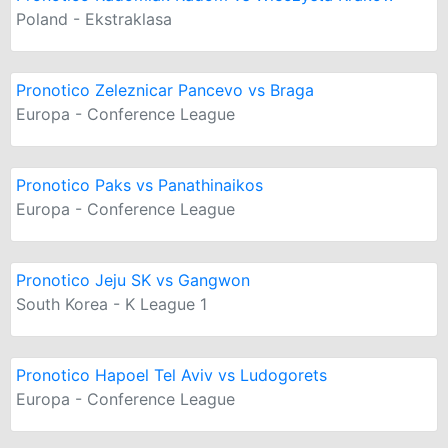
Poland - Ekstraklasa
Pronotico Zeleznicar Pancevo vs Braga
Europa - Conference League
Pronotico Paks vs Panathinaikos
Europa - Conference League
Pronotico Jeju SK vs Gangwon
South Korea - K League 1
Pronotico Hapoel Tel Aviv vs Ludogorets
Europa - Conference League