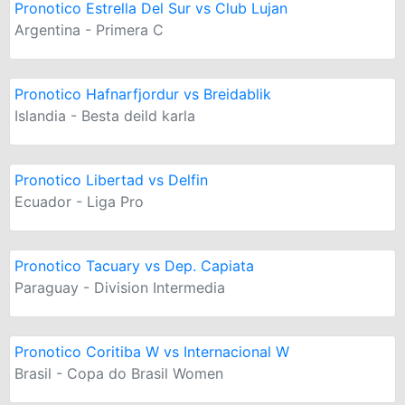
Pronotico Estrella Del Sur vs Club Lujan
Argentina - Primera C
Pronotico Hafnarfjordur vs Breidablik
Islandia - Besta deild karla
Pronotico Libertad vs Delfin
Ecuador - Liga Pro
Pronotico Tacuary vs Dep. Capiata
Paraguay - Division Intermedia
Pronotico Coritiba W vs Internacional W
Brasil - Copa do Brasil Women