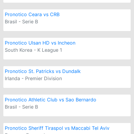
Pronotico Ceara vs CRB
Brasil - Serie B
Pronotico Ulsan HD vs Incheon
South Korea - K League 1
Pronotico St. Patricks vs Dundalk
Irlanda - Premier Division
Pronotico Athletic Club vs Sao Bernardo
Brasil - Serie B
Pronotico Sheriff Tiraspol vs Maccabi Tel Aviv