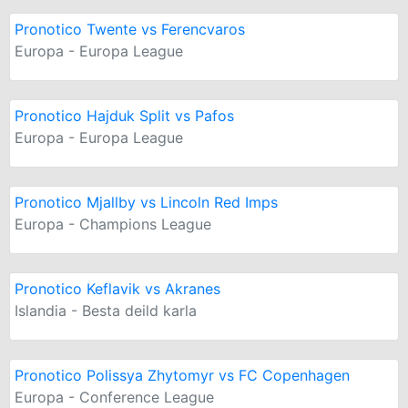
Pronotico Twente vs Ferencvaros
Europa - Europa League
Pronotico Hajduk Split vs Pafos
Europa - Europa League
Pronotico Mjallby vs Lincoln Red Imps
Europa - Champions League
Pronotico Keflavik vs Akranes
Islandia - Besta deild karla
Pronotico Polissya Zhytomyr vs FC Copenhagen
Europa - Conference League