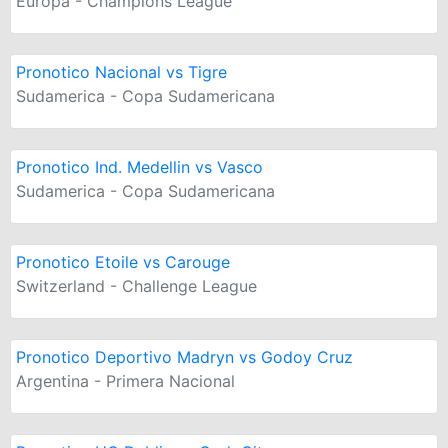
Europa - Champions League
Pronotico Nacional vs Tigre
Sudamerica - Copa Sudamericana
Pronotico Ind. Medellin vs Vasco
Sudamerica - Copa Sudamericana
Pronotico Etoile vs Carouge
Switzerland - Challenge League
Pronotico Deportivo Madryn vs Godoy Cruz
Argentina - Primera Nacional