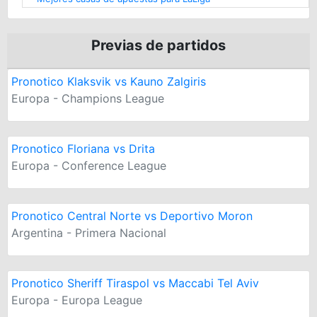
Previas de partidos
Pronotico Klaksvik vs Kauno Zalgiris
Europa - Champions League
Pronotico Floriana vs Drita
Europa - Conference League
Pronotico Central Norte vs Deportivo Moron
Argentina - Primera Nacional
Pronotico Sheriff Tiraspol vs Maccabi Tel Aviv
Europa - Europa League