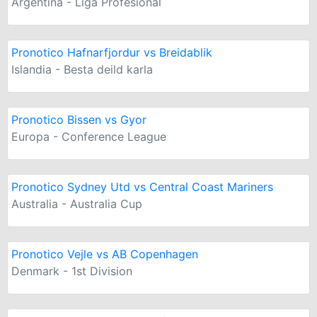
Argentina - Liga Profesional
Pronotico Hafnarfjordur vs Breidablik
Islandia - Besta deild karla
Pronotico Bissen vs Gyor
Europa - Conference League
Pronotico Sydney Utd vs Central Coast Mariners
Australia - Australia Cup
Pronotico Vejle vs AB Copenhagen
Denmark - 1st Division