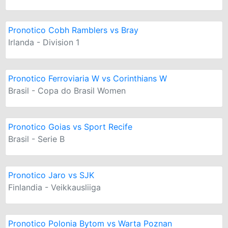
Pronotico Cobh Ramblers vs Bray
Irlanda - Division 1
Pronotico Ferroviaria W vs Corinthians W
Brasil - Copa do Brasil Women
Pronotico Goias vs Sport Recife
Brasil - Serie B
Pronotico Jaro vs SJK
Finlandia - Veikkausliiga
Pronotico Polonia Bytom vs Warta Poznan