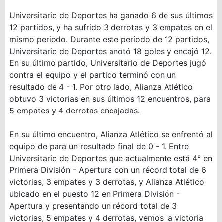
Universitario de Deportes ha ganado 6 de sus últimos
12 partidos, y ha sufrido 3 derrotas y 3 empates en el
mismo periodo. Durante este período de 12 partidos,
Universitario de Deportes anotó 18 goles y encajó 12.
En su último partido, Universitario de Deportes jugó
contra el equipo y el partido terminó con un
resultado de 4 - 1. Por otro lado, Alianza Atlético
obtuvo 3 victorias en sus últimos 12 encuentros, para
5 empates y 4 derrotas encajadas.
En su último encuentro, Alianza Atlético se enfrentó al
equipo de para un resultado final de 0 - 1. Entre
Universitario de Deportes que actualmente está 4° en
Primera División - Apertura con un récord total de 6
victorias, 3 empates y 3 derrotas, y Alianza Atlético
ubicado en el puesto 12 en Primera División -
Apertura y presentando un récord total de 3
victorias, 5 empates y 4 derrotas, vemos la victoria