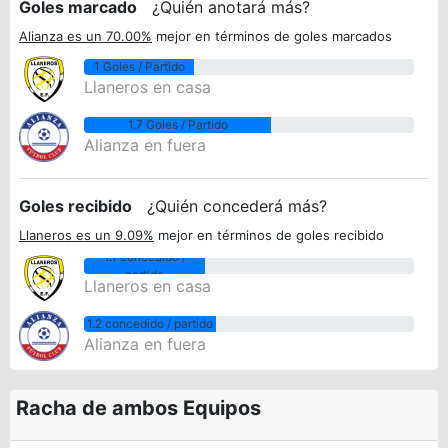
Goles marcado
¿Quién anotará más?
Alianza es un 70.00%
mejor en términos de goles marcados
1 Goles / Partido
Llaneros en casa
1.7 Goles / Partido
Alianza en fuera
Goles recibido
¿Quién concederá más?
Llaneros es un 9.09%
mejor en términos de goles recibido
1.1 concedido /
partido
Llaneros en casa
1.2 concedido / partido
Alianza en fuera
Racha de ambos Equipos