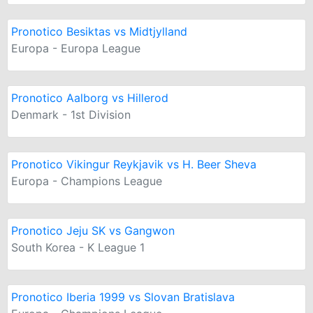
Pronotico Besiktas vs Midtjylland
Europa - Europa League
Pronotico Aalborg vs Hillerod
Denmark - 1st Division
Pronotico Vikingur Reykjavik vs H. Beer Sheva
Europa - Champions League
Pronotico Jeju SK vs Gangwon
South Korea - K League 1
Pronotico Iberia 1999 vs Slovan Bratislava