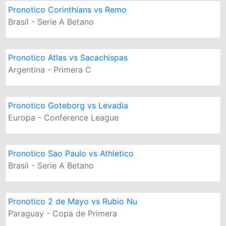
Pronotico Corinthians vs Remo
Brasil - Serie A Betano
Pronotico Atlas vs Sacachispas
Argentina - Primera C
Pronotico Goteborg vs Levadia
Europa - Conference League
Pronotico Sao Paulo vs Athletico
Brasil - Serie A Betano
Pronotico 2 de Mayo vs Rubio Nu
Paraguay - Copa de Primera