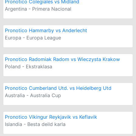
Pronotico Colegiales vs Midland
Argentina - Primera Nacional
Pronotico Hammarby vs Anderlecht
Europa - Europa League
Pronotico Radomiak Radom vs Wieczysta Krakow
Poland - Ekstraklasa
Pronotico Cumberland Utd. vs Heidelberg Utd
Australia - Australia Cup
Pronotico Vikingur Reykjavik vs Keflavik
Islandia - Besta deild karla