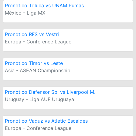
Pronotico Toluca vs UNAM Pumas
México - Liga MX
Pronotico RFS vs Vestri
Europa - Conference League
Pronotico Timor vs Leste
Asia - ASEAN Championship
Pronotico Defensor Sp. vs Liverpool M.
Uruguay - Liga AUF Uruguaya
Pronotico Vaduz vs Atletic Escaldes
Europa - Conference League