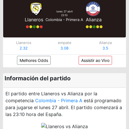
lunes 27 abril
23:10
Llaneros
Alianza
Colombia - Primera A
Llaneros
empate
Alianza
2.32
3.08
3.5
Melhores Odds
Assistir ao Vivo
Información del partido
El partido entre Llaneros vs Alianza por la
competencia
Colombia - Primera A
está programado
para jugarse el lunes 27 abril. El partido comenzará a
las 23:10 hora del España.