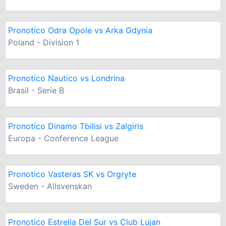
Pronotico Odra Opole vs Arka Gdynia
Poland - Division 1
Pronotico Nautico vs Londrina
Brasil - Serie B
Pronotico Dinamo Tbilisi vs Zalgiris
Europa - Conference League
Pronotico Vasteras SK vs Orgryte
Sweden - Allsvenskan
Pronotico Estrella Del Sur vs Club Lujan