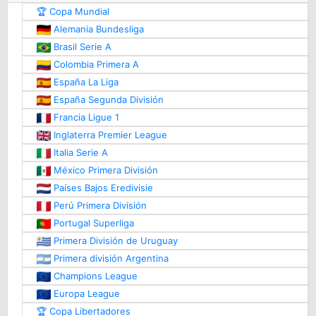
🏆 Copa Mundial
Alemania Bundesliga
Brasil Serie A
Colombia Primera A
España La Liga
España Segunda División
Francia Ligue 1
Inglaterra Premier League
Italia Serie A
México Primera División
Países Bajos Eredivisie
Perú Primera División
Portugal Superliga
Primera División de Uruguay
Primera división Argentina
Champions League
Europa League
🏆 Copa Libertadores