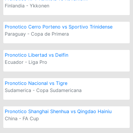
Finlandia - Ykkonen
Pronotico Cerro Porteno vs Sportivo Trinidense
Paraguay - Copa de Primera
Pronotico Libertad vs Delfin
Ecuador - Liga Pro
Pronotico Nacional vs Tigre
Sudamerica - Copa Sudamericana
Pronotico Shanghai Shenhua vs Qingdao Hainiu
China - FA Cup