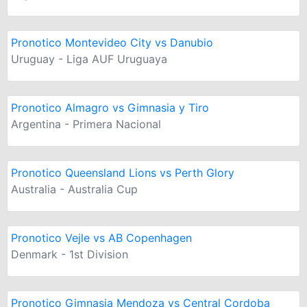
Pronotico Montevideo City vs Danubio
Uruguay - Liga AUF Uruguaya
Pronotico Almagro vs Gimnasia y Tiro
Argentina - Primera Nacional
Pronotico Queensland Lions vs Perth Glory
Australia - Australia Cup
Pronotico Vejle vs AB Copenhagen
Denmark - 1st Division
Pronotico Gimnasia Mendoza vs Central Cordoba