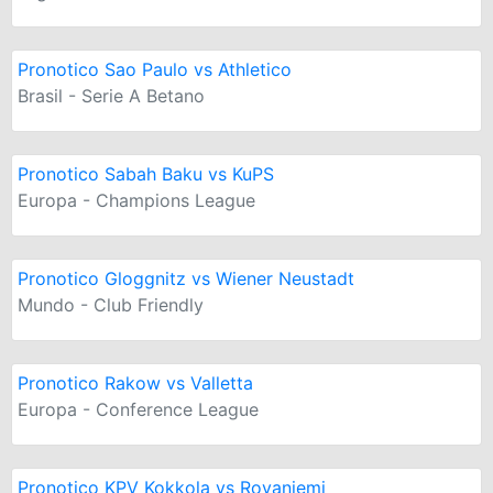
Pronotico Sao Paulo vs Athletico
Brasil - Serie A Betano
Pronotico Sabah Baku vs KuPS
Europa - Champions League
Pronotico Gloggnitz vs Wiener Neustadt
Mundo - Club Friendly
Pronotico Rakow vs Valletta
Europa - Conference League
Pronotico KPV Kokkola vs Rovaniemi