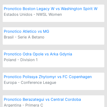
Pronotico Boston Legacy W vs Washington Spirit W
Estados Unidos - NWSL Women
Pronotico Atletico vs MG
Brasil - Serie A Betano
Pronotico Odra Opole vs Arka Gdynia
Poland - Division 1
Pronotico Polissya Zhytomyr vs FC Copenhagen
Europa - Conference League
Pronotico Berazategui vs Central Cordoba
Argentina - Primera C