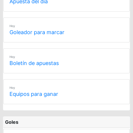
Apuesta del día
Hoy
Goleador para marcar
Hoy
Boletín de apuestas
Hoy
Equipos para ganar
Goles