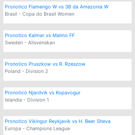
Pronotico Flamengo W vs 3B da Amazonia W
Brasil - Copa do Brasil Women
Pronotico Kalmar vs Malmo FF
Sweden - Allsvenskan
Pronotico Pruszkow vs R. Rzeszow
Poland - Division 2
Pronotico Njardvik vs Kopavogur
Islandia - Division 1
Pronotico Vikingur Reykjavik vs H. Beer Sheva
Europa - Champions League