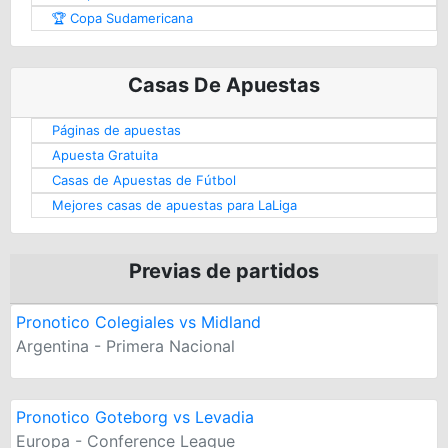
🏆 Copa Sudamericana
Casas De Apuestas
Páginas de apuestas
Apuesta Gratuita
Casas de Apuestas de Fútbol
Mejores casas de apuestas para LaLiga
Previas de partidos
Pronotico Colegiales vs Midland
Argentina - Primera Nacional
Pronotico Goteborg vs Levadia
Europa - Conference League