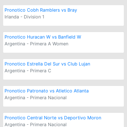
Pronotico Cobh Ramblers vs Bray
Irlanda - Division 1
Pronotico Huracan W vs Banfield W
Argentina - Primera A Women
Pronotico Estrella Del Sur vs Club Lujan
Argentina - Primera C
Pronotico Patronato vs Atletico Atlanta
Argentina - Primera Nacional
Pronotico Central Norte vs Deportivo Moron
Argentina - Primera Nacional