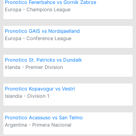
Pronotico Fenerbahce vs Gornik Zabrze
Europa - Champions League
Pronotico GAIS vs Nordsjaelland
Europa - Conference League
Pronotico St. Patricks vs Dundalk
Irlanda - Premier Division
Pronotico Kopavogur vs Vestri
Islandia - Division 1
Pronotico Acassuso vs San Telmo
Argentina - Primera Nacional