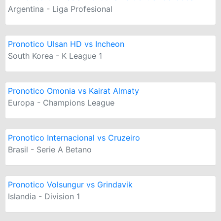
Argentina - Liga Profesional
Pronotico Ulsan HD vs Incheon
South Korea - K League 1
Pronotico Omonia vs Kairat Almaty
Europa - Champions League
Pronotico Internacional vs Cruzeiro
Brasil - Serie A Betano
Pronotico Volsungur vs Grindavik
Islandia - Division 1