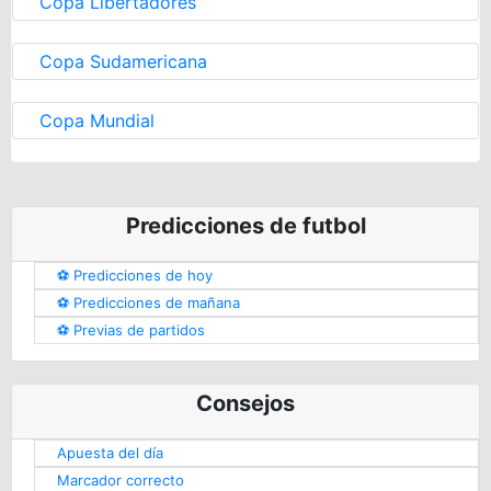
Copa Libertadores
Copa Sudamericana
Copa Mundial
Predicciones de futbol
⚽️ Predicciones de hoy
⚽️ Predicciones de mañana
⚽️ Previas de partidos
Consejos
Apuesta del día
Marcador correcto