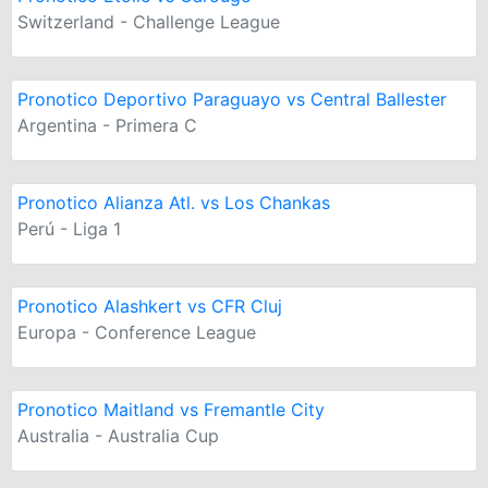
Switzerland - Challenge League
Pronotico Deportivo Paraguayo vs Central Ballester
Argentina - Primera C
Pronotico Alianza Atl. vs Los Chankas
Perú - Liga 1
Pronotico Alashkert vs CFR Cluj
Europa - Conference League
Pronotico Maitland vs Fremantle City
Australia - Australia Cup