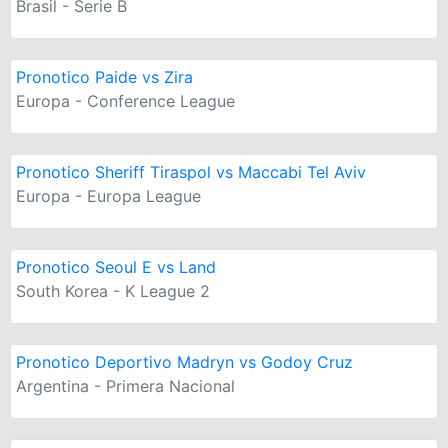
Brasil - Serie B
Pronotico Paide vs Zira
Europa - Conference League
Pronotico Sheriff Tiraspol vs Maccabi Tel Aviv
Europa - Europa League
Pronotico Seoul E vs Land
South Korea - K League 2
Pronotico Deportivo Madryn vs Godoy Cruz
Argentina - Primera Nacional