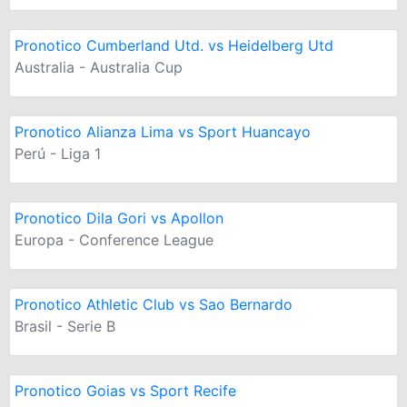
Pronotico Cumberland Utd. vs Heidelberg Utd
Australia - Australia Cup
Pronotico Alianza Lima vs Sport Huancayo
Perú - Liga 1
Pronotico Dila Gori vs Apollon
Europa - Conference League
Pronotico Athletic Club vs Sao Bernardo
Brasil - Serie B
Pronotico Goias vs Sport Recife