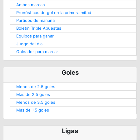
Ambos marcan
Pronósticos de gol en la primera mitad
Partidos de mañana
Boletín Triple Apuestas
Equipos para ganar
Juego del día
Goleador para marcar
Goles
Menos de 2.5 goles
Mas de 2.5 goles
Menos de 3.5 goles
Mas de 1.5 goles
Ligas