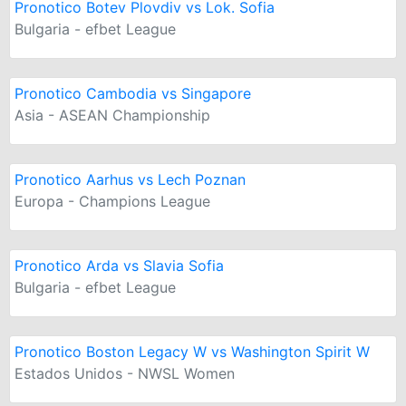
Pronotico Botev Plovdiv vs Lok. Sofia
Bulgaria - efbet League
Pronotico Cambodia vs Singapore
Asia - ASEAN Championship
Pronotico Aarhus vs Lech Poznan
Europa - Champions League
Pronotico Arda vs Slavia Sofia
Bulgaria - efbet League
Pronotico Boston Legacy W vs Washington Spirit W
Estados Unidos - NWSL Women