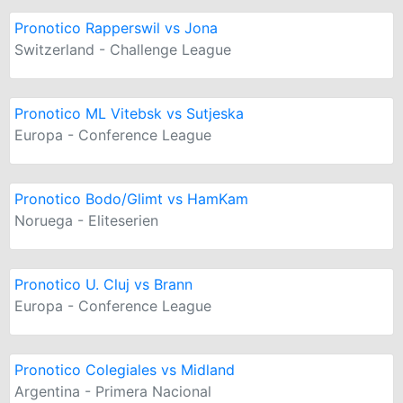
Pronotico Rapperswil vs Jona
Switzerland - Challenge League
Pronotico ML Vitebsk vs Sutjeska
Europa - Conference League
Pronotico Bodo/Glimt vs HamKam
Noruega - Eliteserien
Pronotico U. Cluj vs Brann
Europa - Conference League
Pronotico Colegiales vs Midland
Argentina - Primera Nacional