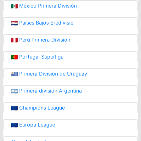
México Primera División
Países Bajos Eredivisie
Perú Primera División
Portugal Superliga
Primera División de Uruguay
Primera división Argentina
Champions League
Europa League