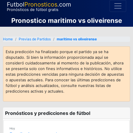
Futbol
Pronosticos
.com
Pronósticos de fútbol gratis
Pronostico maritimo vs oliveirense
Home
Previas de Partidos
maritimo vs oliveirense
Esta predicción ha finalizado porque el partido ya se ha
disputado. Si bien la información proporcionada aquí se
consideró cuidadosamente al momento de la publicación, ahora
se presenta solo con fines informativos e históricos. No utilice
estas predicciones vencidas para ninguna decisión de apuestas
o apuestas actuales. Para conocer las últimas predicciones de
fútbol y análisis actualizados, consulte nuestras listas de
predicciones activas y actuales.
Pronósticos y predicciones de fútbol
Hoy