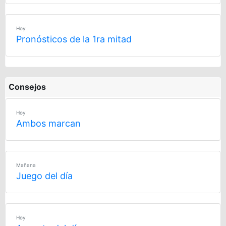
Hoy
Pronósticos de la 1ra mitad
Consejos
Hoy
Ambos marcan
Mañana
Juego del día
Hoy