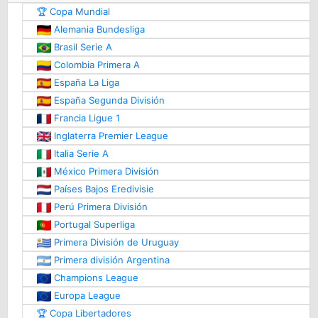
🏆 Copa Mundial
Alemania Bundesliga
Brasil Serie A
Colombia Primera A
España La Liga
España Segunda División
Francia Ligue 1
Inglaterra Premier League
Italia Serie A
México Primera División
Países Bajos Eredivisie
Perú Primera División
Portugal Superliga
Primera División de Uruguay
Primera división Argentina
Champions League
Europa League
🏆 Copa Libertadores