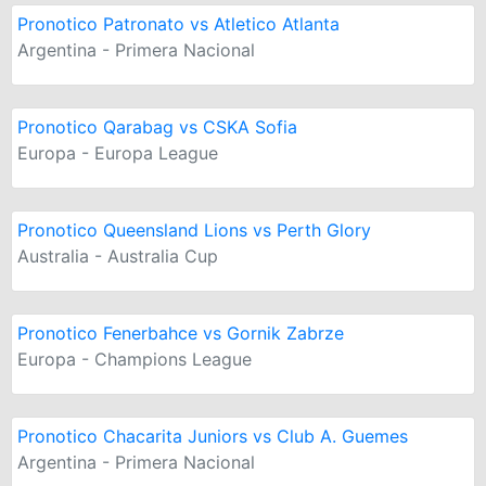
Pronotico Patronato vs Atletico Atlanta
Argentina - Primera Nacional
Pronotico Qarabag vs CSKA Sofia
Europa - Europa League
Pronotico Queensland Lions vs Perth Glory
Australia - Australia Cup
Pronotico Fenerbahce vs Gornik Zabrze
Europa - Champions League
Pronotico Chacarita Juniors vs Club A. Guemes
Argentina - Primera Nacional