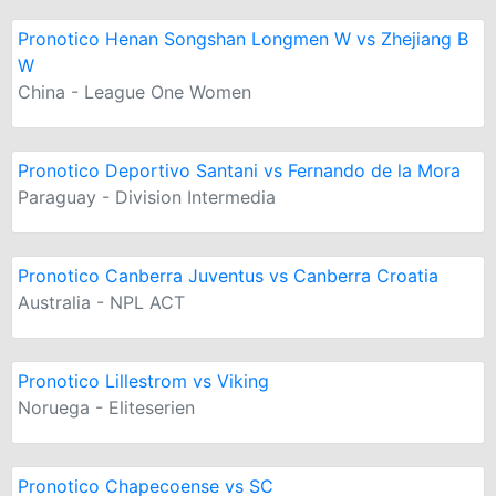
Pronotico Henan Songshan Longmen W vs Zhejiang B
W
China - League One Women
Pronotico Deportivo Santani vs Fernando de la Mora
Paraguay - Division Intermedia
Pronotico Canberra Juventus vs Canberra Croatia
Australia - NPL ACT
Pronotico Lillestrom vs Viking
Noruega - Eliteserien
Pronotico Chapecoense vs SC