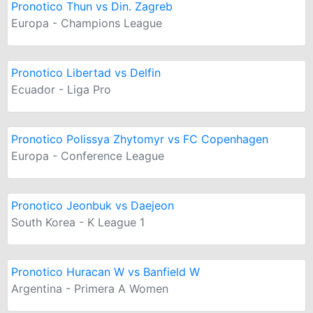
Pronotico Thun vs Din. Zagreb
Europa - Champions League
Pronotico Libertad vs Delfin
Ecuador - Liga Pro
Pronotico Polissya Zhytomyr vs FC Copenhagen
Europa - Conference League
Pronotico Jeonbuk vs Daejeon
South Korea - K League 1
Pronotico Huracan W vs Banfield W
Argentina - Primera A Women