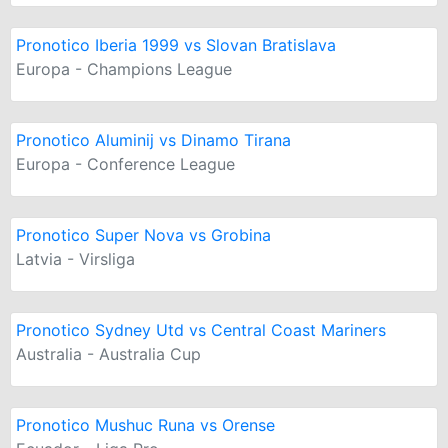
Pronotico Iberia 1999 vs Slovan Bratislava
Europa - Champions League
Pronotico Aluminij vs Dinamo Tirana
Europa - Conference League
Pronotico Super Nova vs Grobina
Latvia - Virsliga
Pronotico Sydney Utd vs Central Coast Mariners
Australia - Australia Cup
Pronotico Mushuc Runa vs Orense