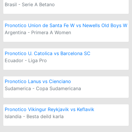
Brasil - Serie A Betano
Pronotico Union de Santa Fe W vs Newells Old Boys W
Argentina - Primera A Women
Pronotico U. Catolica vs Barcelona SC
Ecuador - Liga Pro
Pronotico Lanus vs Cienciano
Sudamerica - Copa Sudamericana
Pronotico Vikingur Reykjavik vs Keflavik
Islandia - Besta deild karla