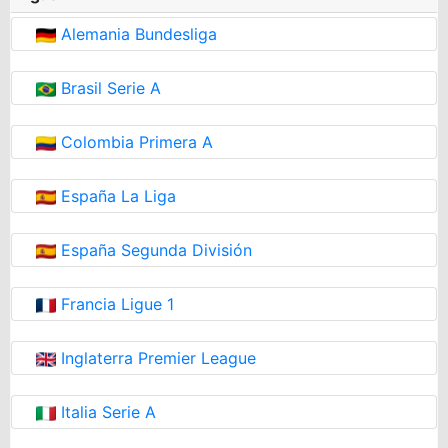
Alemania Bundesliga
Brasil Serie A
Colombia Primera A
España La Liga
España Segunda División
Francia Ligue 1
Inglaterra Premier League
Italia Serie A