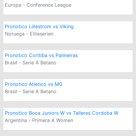
Europa - Conference League
Pronotico Lillestrom vs Viking
Noruega - Eliteserien
Pronotico Coritiba vs Palmeiras
Brasil - Serie A Betano
Pronotico Atletico vs MG
Brasil - Serie A Betano
Pronotico Boca Juniors W vs Talleres Cordoba W
Argentina - Primera A Women