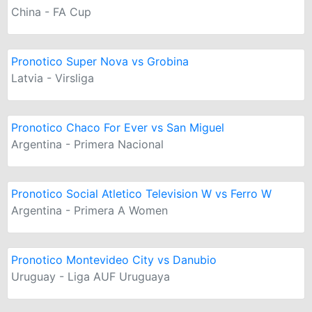
China - FA Cup
Pronotico Super Nova vs Grobina
Latvia - Virsliga
Pronotico Chaco For Ever vs San Miguel
Argentina - Primera Nacional
Pronotico Social Atletico Television W vs Ferro W
Argentina - Primera A Women
Pronotico Montevideo City vs Danubio
Uruguay - Liga AUF Uruguaya