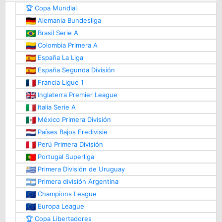
🏆 Copa Mundial
Alemania Bundesliga
Brasil Serie A
Colombia Primera A
España La Liga
España Segunda División
Francia Ligue 1
Inglaterra Premier League
Italia Serie A
México Primera División
Países Bajos Eredivisie
Perú Primera División
Portugal Superliga
Primera División de Uruguay
Primera división Argentina
Champions League
Europa League
🏆 Copa Libertadores