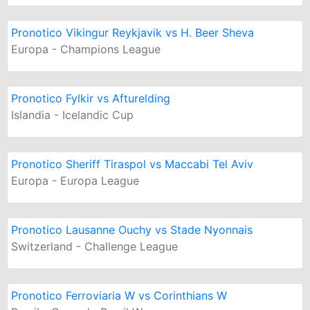
Pronotico Vikingur Reykjavik vs H. Beer Sheva
Europa - Champions League
Pronotico Fylkir vs Afturelding
Islandia - Icelandic Cup
Pronotico Sheriff Tiraspol vs Maccabi Tel Aviv
Europa - Europa League
Pronotico Lausanne Ouchy vs Stade Nyonnais
Switzerland - Challenge League
Pronotico Ferroviaria W vs Corinthians W