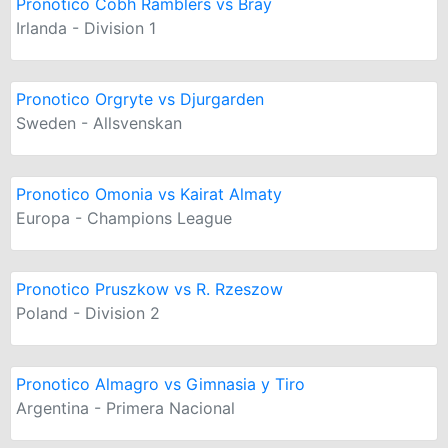
Pronotico Cobh Ramblers vs Bray
Irlanda - Division 1
Pronotico Orgryte vs Djurgarden
Sweden - Allsvenskan
Pronotico Omonia vs Kairat Almaty
Europa - Champions League
Pronotico Pruszkow vs R. Rzeszow
Poland - Division 2
Pronotico Almagro vs Gimnasia y Tiro
Argentina - Primera Nacional