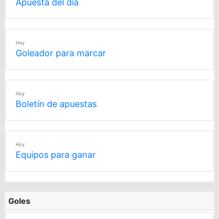
Apuesta del día
Hoy
Goleador para marcar
Hoy
Boletín de apuestas
Hoy
Equipos para ganar
Goles