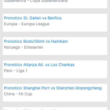
Sudamerica - Copa Sudamericana
Pronotico St. Gallen vs Benfica
Europa - Europa League
Pronotico Bodo/Glimt vs HamKam
Noruega - Eliteserien
Pronotico Alianza Atl. vs Los Chankas
Perú - Liga 1
Pronotico Shanghai Port vs Shenzhen Xinpengcheng
China - FA Cup