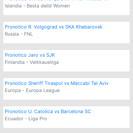
Islandia - Besta deild Women
Pronotico R. Volgograd vs SKA Khabarovsk
Russia - FNL
Pronotico Jaro vs SJK
Finlandia - Veikkausliiga
Pronotico Sheriff Tiraspol vs Maccabi Tel Aviv
Europa - Europa League
Pronotico U. Catolica vs Barcelona SC
Ecuador - Liga Pro