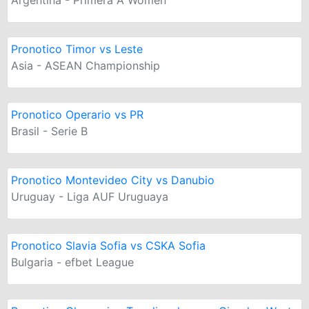
Argentina - Primera A Women
Pronotico Timor vs Leste
Asia - ASEAN Championship
Pronotico Operario vs PR
Brasil - Serie B
Pronotico Montevideo City vs Danubio
Uruguay - Liga AUF Uruguaya
Pronotico Slavia Sofia vs CSKA Sofia
Bulgaria - efbet League