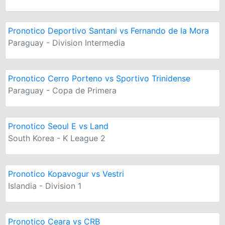
Pronotico Deportivo Santani vs Fernando de la Mora
Paraguay - Division Intermedia
Pronotico Cerro Porteno vs Sportivo Trinidense
Paraguay - Copa de Primera
Pronotico Seoul E vs Land
South Korea - K League 2
Pronotico Kopavogur vs Vestri
Islandia - Division 1
Pronotico Ceara vs CRB