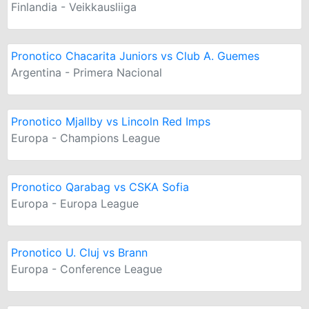
Finlandia - Veikkausliiga
Pronotico Chacarita Juniors vs Club A. Guemes
Argentina - Primera Nacional
Pronotico Mjallby vs Lincoln Red Imps
Europa - Champions League
Pronotico Qarabag vs CSKA Sofia
Europa - Europa League
Pronotico U. Cluj vs Brann
Europa - Conference League