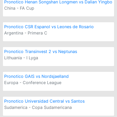
Pronotico Henan Songshan Longmen vs Dalian Yingbo
China - FA Cup
Pronotico CSR Espanol vs Leones de Rosario
Argentina - Primera C
Pronotico Transinvest 2 vs Neptunas
Lithuania - I Lyga
Pronotico GAIS vs Nordsjaelland
Europa - Conference League
Pronotico Universidad Central vs Santos
Sudamerica - Copa Sudamericana