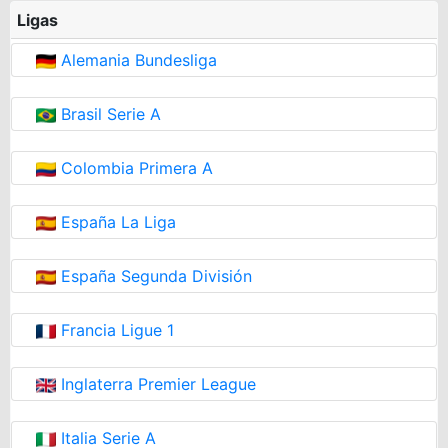
Ligas
Alemania Bundesliga
Brasil Serie A
Colombia Primera A
España La Liga
España Segunda División
Francia Ligue 1
Inglaterra Premier League
Italia Serie A