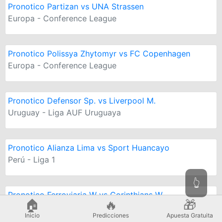
Pronotico Partizan vs UNA Strassen
Europa - Conference League
Pronotico Polissya Zhytomyr vs FC Copenhagen
Europa - Conference League
Pronotico Defensor Sp. vs Liverpool M.
Uruguay - Liga AUF Uruguaya
Pronotico Alianza Lima vs Sport Huancayo
Perú - Liga 1
👆
Pronotico Ferroviaria W vs Corinthians W
🏠
🔥
🎁
Brasil - Copa do Brasil Women
Inicio
Predicciones
Apuesta Gratuita