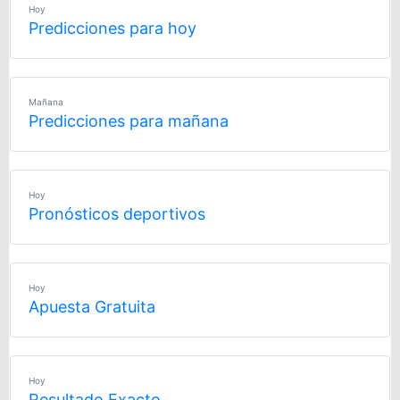
Hoy
Predicciones para hoy
Mañana
Predicciones para mañana
Hoy
Pronósticos deportivos
Hoy
Apuesta Gratuita
Hoy
Resultado Exacto