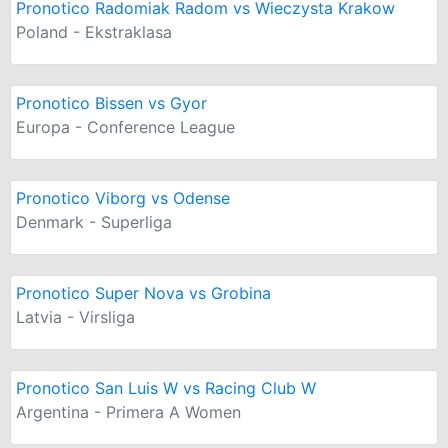
Pronotico Radomiak Radom vs Wieczysta Krakow
Poland - Ekstraklasa
Pronotico Bissen vs Gyor
Europa - Conference League
Pronotico Viborg vs Odense
Denmark - Superliga
Pronotico Super Nova vs Grobina
Latvia - Virsliga
Pronotico San Luis W vs Racing Club W
Argentina - Primera A Women