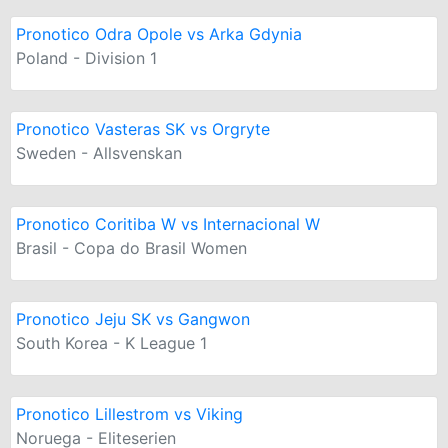
Pronotico Odra Opole vs Arka Gdynia
Poland - Division 1
Pronotico Vasteras SK vs Orgryte
Sweden - Allsvenskan
Pronotico Coritiba W vs Internacional W
Brasil - Copa do Brasil Women
Pronotico Jeju SK vs Gangwon
South Korea - K League 1
Pronotico Lillestrom vs Viking
Noruega - Eliteserien