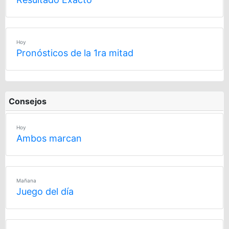
Hoy
Pronósticos de la 1ra mitad
Consejos
Hoy
Ambos marcan
Mañana
Juego del día