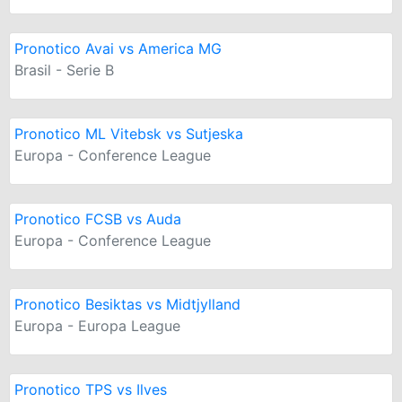
Pronotico Avai vs America MG
Brasil - Serie B
Pronotico ML Vitebsk vs Sutjeska
Europa - Conference League
Pronotico FCSB vs Auda
Europa - Conference League
Pronotico Besiktas vs Midtjylland
Europa - Europa League
Pronotico TPS vs Ilves