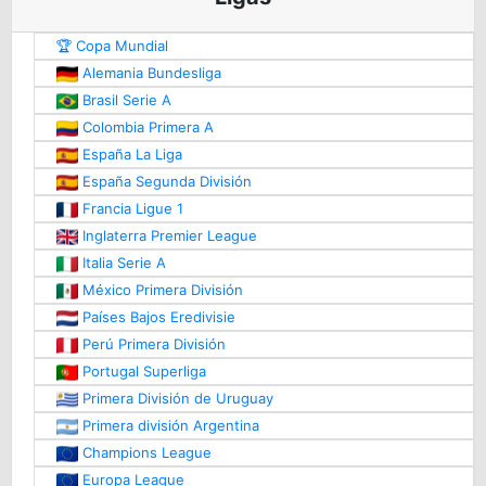
🏆 Copa Mundial
Alemania Bundesliga
Brasil Serie A
Colombia Primera A
España La Liga
España Segunda División
Francia Ligue 1
Inglaterra Premier League
Italia Serie A
México Primera División
Países Bajos Eredivisie
Perú Primera División
Portugal Superliga
Primera División de Uruguay
Primera división Argentina
Champions League
Europa League