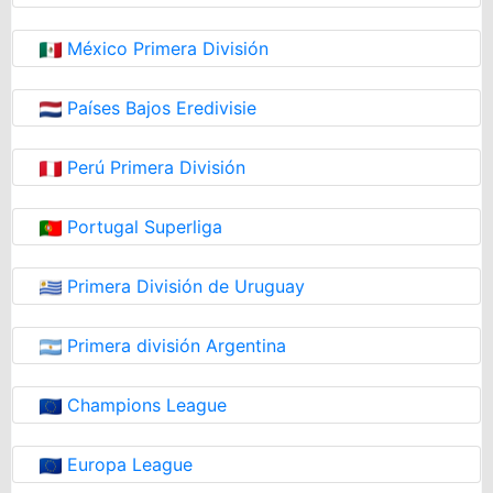
México Primera División
Países Bajos Eredivisie
Perú Primera División
Portugal Superliga
Primera División de Uruguay
Primera división Argentina
Champions League
Europa League