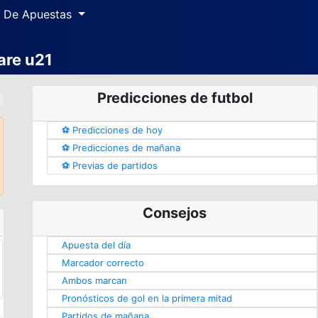
 De Apuestas
are u21
Predicciones de futbol
⚽️ Predicciones de hoy
⚽️ Predicciones de mañana
⚽️ Previas de partidos
Consejos
Apuesta del día
Marcador correcto
Ambos marcan
Pronósticos de gol en la primera mitad
Partidos de mañana