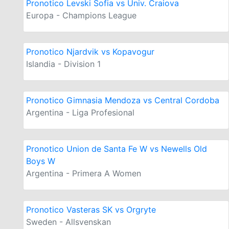
Pronotico Levski Sofia vs Univ. Craiova
Europa - Champions League
Pronotico Njardvik vs Kopavogur
Islandia - Division 1
Pronotico Gimnasia Mendoza vs Central Cordoba
Argentina - Liga Profesional
Pronotico Union de Santa Fe W vs Newells Old
Boys W
Argentina - Primera A Women
Pronotico Vasteras SK vs Orgryte
Sweden - Allsvenskan