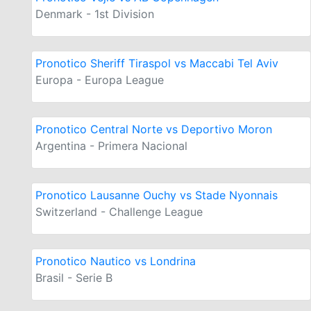
Denmark - 1st Division
Pronotico Sheriff Tiraspol vs Maccabi Tel Aviv
Europa - Europa League
Pronotico Central Norte vs Deportivo Moron
Argentina - Primera Nacional
Pronotico Lausanne Ouchy vs Stade Nyonnais
Switzerland - Challenge League
Pronotico Nautico vs Londrina
Brasil - Serie B