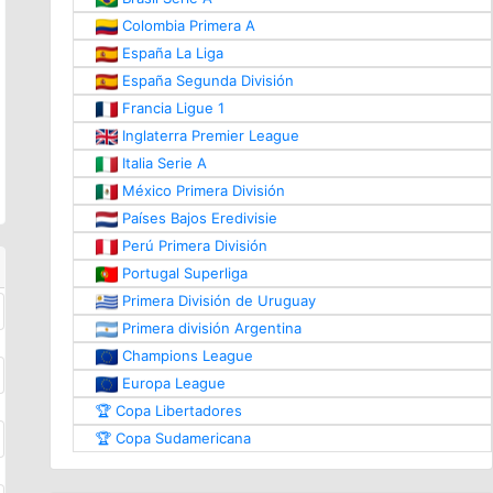
Colombia Primera A
España La Liga
España Segunda División
Francia Ligue 1
Inglaterra Premier League
Italia Serie A
México Primera División
Países Bajos Eredivisie
Perú Primera División
Portugal Superliga
Primera División de Uruguay
Primera división Argentina
Champions League
Europa League
🏆 Copa Libertadores
🏆 Copa Sudamericana