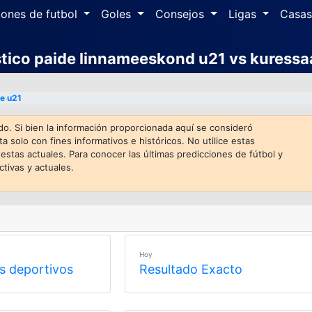
iones de futbol
Goles
Consejos
Ligas
Casas
tico paide linnameeskond u21 vs kuressa
e u21
ado. Si bien la información proporcionada aquí se consideró
solo con fines informativos e históricos. No utilice estas
stas actuales. Para conocer las últimas predicciones de fútbol y
ctivas y actuales.
Hoy
s deportivos
Resultado Exacto