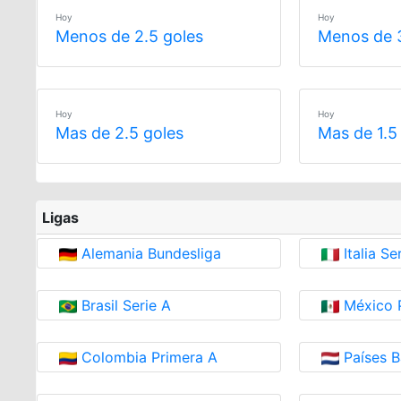
Hoy
Hoy
Menos de 2.5 goles
Menos de 3
Hoy
Hoy
Mas de 2.5 goles
Mas de 1.5
Ligas
Alemania Bundesliga
Italia Se
Brasil Serie A
México P
Colombia Primera A
Países B