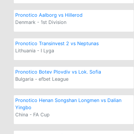
Pronotico Aalborg vs Hillerod
Denmark - 1st Division
Pronotico Transinvest 2 vs Neptunas
Lithuania - I Lyga
Pronotico Botev Plovdiv vs Lok. Sofia
Bulgaria - efbet League
Pronotico Henan Songshan Longmen vs Dalian
Yingbo
China - FA Cup