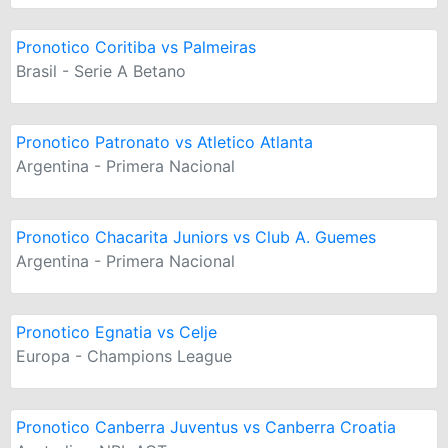
Pronotico Coritiba vs Palmeiras
Brasil - Serie A Betano
Pronotico Patronato vs Atletico Atlanta
Argentina - Primera Nacional
Pronotico Chacarita Juniors vs Club A. Guemes
Argentina - Primera Nacional
Pronotico Egnatia vs Celje
Europa - Champions League
Pronotico Canberra Juventus vs Canberra Croatia