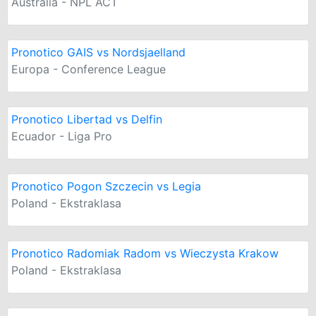
Australia - NPL ACT
Pronotico GAIS vs Nordsjaelland
Europa - Conference League
Pronotico Libertad vs Delfin
Ecuador - Liga Pro
Pronotico Pogon Szczecin vs Legia
Poland - Ekstraklasa
Pronotico Radomiak Radom vs Wieczysta Krakow
Poland - Ekstraklasa