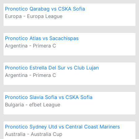
Pronotico Qarabag vs CSKA Sofia
Europa - Europa League
Pronotico Atlas vs Sacachispas
Argentina - Primera C
Pronotico Estrella Del Sur vs Club Lujan
Argentina - Primera C
Pronotico Slavia Sofia vs CSKA Sofia
Bulgaria - efbet League
Pronotico Sydney Utd vs Central Coast Mariners
Australia - Australia Cup