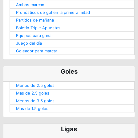
Ambos marcan
Pronósticos de gol en la primera mitad
Partidos de mañana
Boletín Triple Apuestas
Equipos para ganar
Juego del día
Goleador para marcar
Goles
Menos de 2.5 goles
Mas de 2.5 goles
Menos de 3.5 goles
Mas de 1.5 goles
Ligas