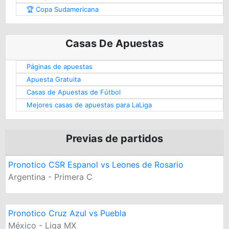
🏆 Copa Sudamericana
Casas De Apuestas
Páginas de apuestas
Apuesta Gratuita
Casas de Apuestas de Fútbol
Mejores casas de apuestas para LaLiga
Previas de partidos
Pronotico CSR Espanol vs Leones de Rosario
Argentina - Primera C
Pronotico Cruz Azul vs Puebla
México - Liga MX