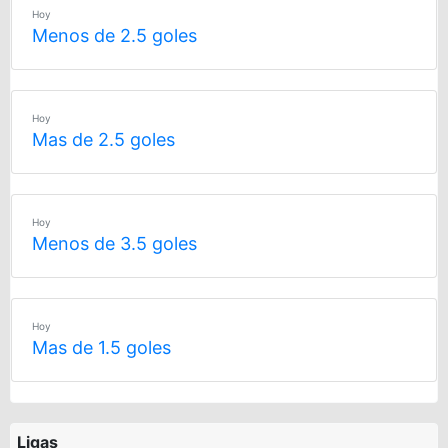
Hoy
Menos de 2.5 goles
Hoy
Mas de 2.5 goles
Hoy
Menos de 3.5 goles
Hoy
Mas de 1.5 goles
Ligas