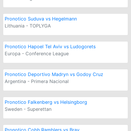
Pronotico Suduva vs Hegelmann
Lithuania - TOPLYGA
Pronotico Hapoel Tel Aviv vs Ludogorets
Europa - Conference League
Pronotico Deportivo Madryn vs Godoy Cruz
Argentina - Primera Nacional
Pronotico Falkenberg vs Helsingborg
Sweden - Superettan
Pronotico Cobh Ramblers vs Bray