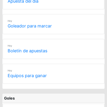
Apuesta del día
Hoy
Goleador para marcar
Hoy
Boletín de apuestas
Hoy
Equipos para ganar
Goles