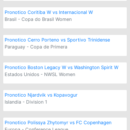
Pronotico Coritiba W vs Internacional W
Brasil - Copa do Brasil Women
Pronotico Cerro Porteno vs Sportivo Trinidense
Paraguay - Copa de Primera
Pronotico Boston Legacy W vs Washington Spirit W
Estados Unidos - NWSL Women
Pronotico Njardvik vs Kopavogur
Islandia - Division 1
Pronotico Polissya Zhytomyr vs FC Copenhagen
Europa - Conference League