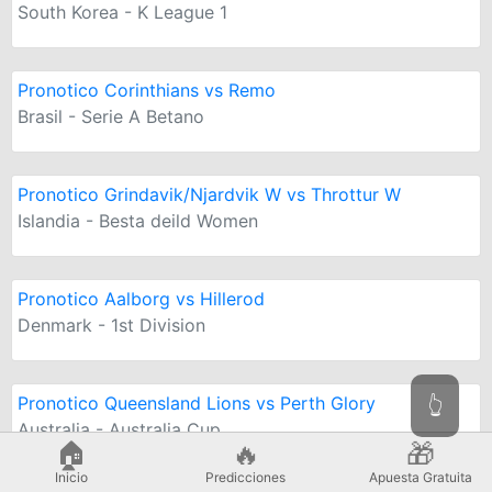
South Korea - K League 1
Pronotico Corinthians vs Remo
Brasil - Serie A Betano
Pronotico Grindavik/Njardvik W vs Throttur W
Islandia - Besta deild Women
Pronotico Aalborg vs Hillerod
Denmark - 1st Division
Pronotico Queensland Lions vs Perth Glory
👆
Australia - Australia Cup
🏠
🔥
🎁
Inicio
Predicciones
Apuesta Gratuita