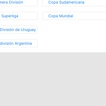
mera División
Copa Sudamericana
 Superliga
Copa Mundial
División de Uruguay
división Argentina