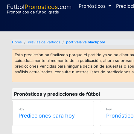
Pronósticos
Predicc
Futbol
Pronosticos
.com
Pronósticos de fútbol gratis
Home
Previas de Partidos
port vale vs blackpool
Esta predicción ha finalizado porque el partido ya se ha disput
cuidadosamente al momento de la publicación, ahora se presenta 
predicciones vencidas para ninguna decisión de apuestas o apue
análisis actualizados, consulte nuestras listas de predicciones a
Pronósticos y predicciones de fútbol
Hoy
Hoy
Predicciones para hoy
Pronóstico