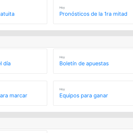
Hoy
atuita
Pronósticos de la 1ra mitad
Hoy
l día
Boletín de apuestas
Hoy
ara marcar
Equipos para ganar