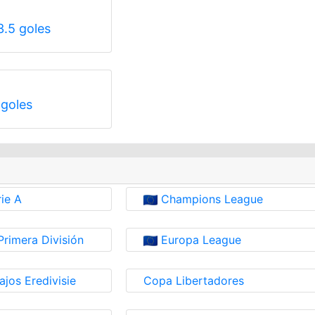
.5 goles
 goles
rie A
Champions League
rimera División
Europa League
ajos Eredivisie
Copa Libertadores