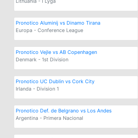
Lithuania - I Lyga
Pronotico Aluminij vs Dinamo Tirana
Europa - Conference League
Pronotico Vejle vs AB Copenhagen
Denmark - 1st Division
Pronotico UC Dublin vs Cork City
Irlanda - Division 1
Pronotico Def. de Belgrano vs Los Andes
Argentina - Primera Nacional