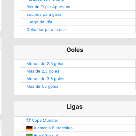
Boletín Triple Apuestas
Equipos para ganar
Juego del día
Goleador para marcar
Goles
Menos de 2.5 goles
Mas de 2.5 goles
Menos de 3.5 goles
Mas de 1.5 goles
Ligas
🏆 Copa Mundial
Alemania Bundesliga
Brasil Serie A