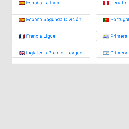
España La Liga
Perú Pri
España Segunda División
Portugal
Francia Ligue 1
Primera 
Inglaterra Premier League
Primera 