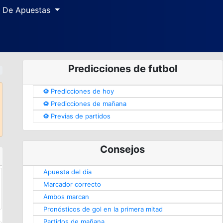
 De Apuestas
Predicciones de futbol
⚽️ Predicciones de hoy
⚽️ Predicciones de mañana
⚽️ Previas de partidos
Consejos
Apuesta del día
Marcador correcto
Ambos marcan
Pronósticos de gol en la primera mitad
Partidos de mañana