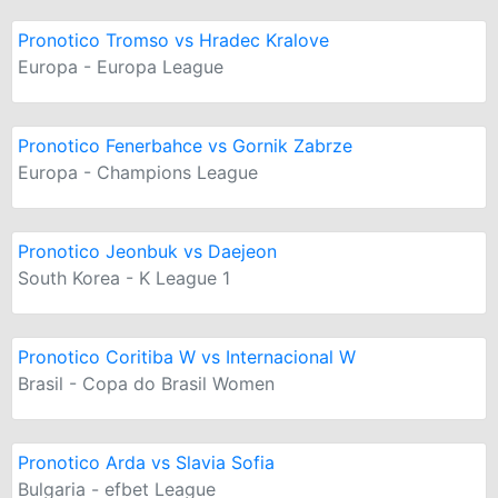
Pronotico Tromso vs Hradec Kralove
Europa - Europa League
Pronotico Fenerbahce vs Gornik Zabrze
Europa - Champions League
Pronotico Jeonbuk vs Daejeon
South Korea - K League 1
Pronotico Coritiba W vs Internacional W
Brasil - Copa do Brasil Women
Pronotico Arda vs Slavia Sofia
Bulgaria - efbet League