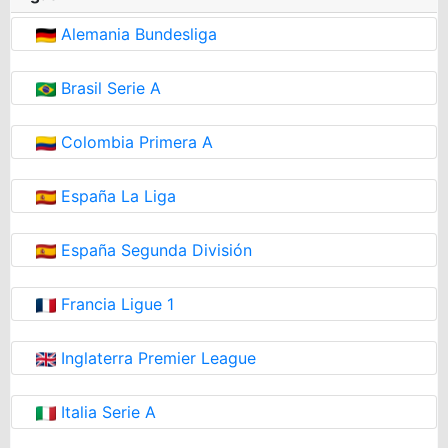
Alemania Bundesliga
Brasil Serie A
Colombia Primera A
España La Liga
España Segunda División
Francia Ligue 1
Inglaterra Premier League
Italia Serie A