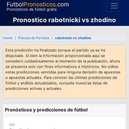
Futbol
Pronosticos
.com
Pronósticos de fútbol gratis
Pronostico rabotnicki vs zhodino
Home
Previas de Partidos
rabotnicki vs zhodino
Esta predicción ha finalizado porque el partido ya se ha
disputado. Si bien la información proporcionada aquí se
consideró cuidadosamente al momento de la publicación, ahora
se presenta solo con fines informativos e históricos. No utilice
estas predicciones vencidas para ninguna decisión de apuestas
o apuestas actuales. Para conocer las últimas predicciones de
fútbol y análisis actualizados, consulte nuestras listas de
predicciones activas y actuales.
Pronósticos y predicciones de fútbol
Hoy