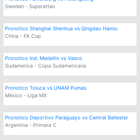
Sweden - Superettan
Pronotico Shanghai Shenhua vs Qingdao Hainiu
China - FA Cup
Pronotico Ind. Medellin vs Vasco
Sudamerica - Copa Sudamericana
Pronotico Toluca vs UNAM Pumas
México - Liga MX
Pronotico Deportivo Paraguayo vs Central Ballester
Argentina - Primera C