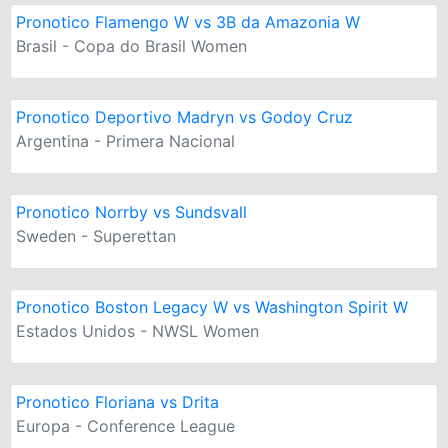
Pronotico Flamengo W vs 3B da Amazonia W
Brasil - Copa do Brasil Women
Pronotico Deportivo Madryn vs Godoy Cruz
Argentina - Primera Nacional
Pronotico Norrby vs Sundsvall
Sweden - Superettan
Pronotico Boston Legacy W vs Washington Spirit W
Estados Unidos - NWSL Women
Pronotico Floriana vs Drita
Europa - Conference League