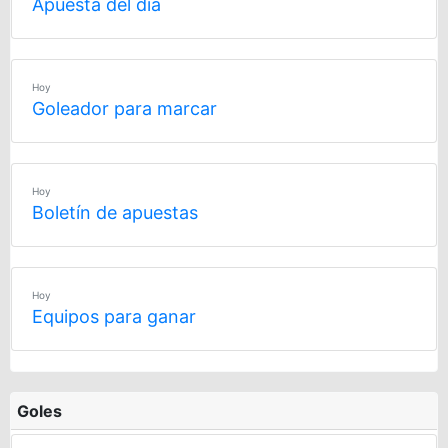
Apuesta del día
Hoy
Goleador para marcar
Hoy
Boletín de apuestas
Hoy
Equipos para ganar
Goles