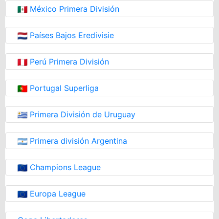
México Primera División
Países Bajos Eredivisie
Perú Primera División
Portugal Superliga
Primera División de Uruguay
Primera división Argentina
Champions League
Europa League