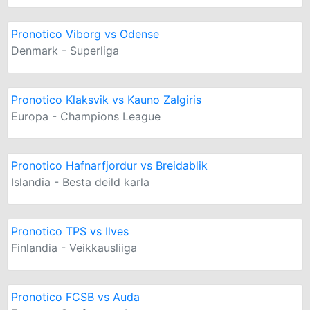
Pronotico Viborg vs Odense
Denmark - Superliga
Pronotico Klaksvik vs Kauno Zalgiris
Europa - Champions League
Pronotico Hafnarfjordur vs Breidablik
Islandia - Besta deild karla
Pronotico TPS vs Ilves
Finlandia - Veikkausliiga
Pronotico FCSB vs Auda