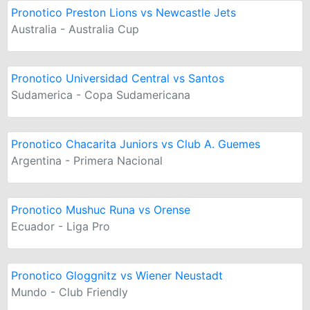
Pronotico Preston Lions vs Newcastle Jets
Australia - Australia Cup
Pronotico Universidad Central vs Santos
Sudamerica - Copa Sudamericana
Pronotico Chacarita Juniors vs Club A. Guemes
Argentina - Primera Nacional
Pronotico Mushuc Runa vs Orense
Ecuador - Liga Pro
Pronotico Gloggnitz vs Wiener Neustadt
Mundo - Club Friendly