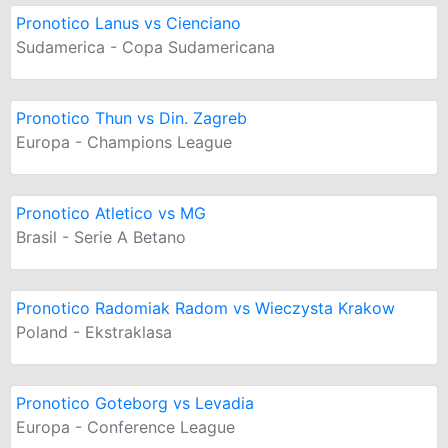
Pronotico Lanus vs Cienciano
Sudamerica - Copa Sudamericana
Pronotico Thun vs Din. Zagreb
Europa - Champions League
Pronotico Atletico vs MG
Brasil - Serie A Betano
Pronotico Radomiak Radom vs Wieczysta Krakow
Poland - Ekstraklasa
Pronotico Goteborg vs Levadia
Europa - Conference League