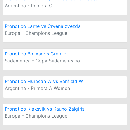
Argentina - Primera C
Pronotico Larne vs Crvena zvezda
Europa - Champions League
Pronotico Bolivar vs Gremio
Sudamerica - Copa Sudamericana
Pronotico Huracan W vs Banfield W
Argentina - Primera A Women
Pronotico Klaksvik vs Kauno Zalgiris
Europa - Champions League