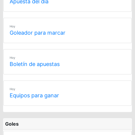
Apuesta del día
Hoy
Goleador para marcar
Hoy
Boletín de apuestas
Hoy
Equipos para ganar
Goles