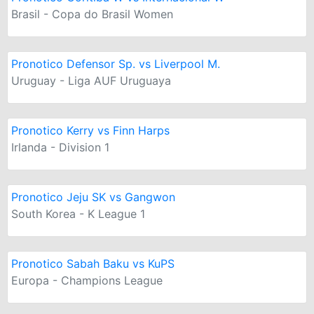
Brasil - Copa do Brasil Women
Pronotico Defensor Sp. vs Liverpool M.
Uruguay - Liga AUF Uruguaya
Pronotico Kerry vs Finn Harps
Irlanda - Division 1
Pronotico Jeju SK vs Gangwon
South Korea - K League 1
Pronotico Sabah Baku vs KuPS
Europa - Champions League