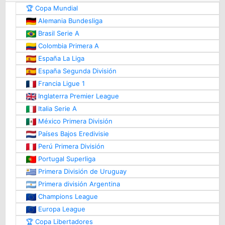
🏆 Copa Mundial
Alemania Bundesliga
Brasil Serie A
Colombia Primera A
España La Liga
España Segunda División
Francia Ligue 1
Inglaterra Premier League
Italia Serie A
México Primera División
Países Bajos Eredivisie
Perú Primera División
Portugal Superliga
Primera División de Uruguay
Primera división Argentina
Champions League
Europa League
🏆 Copa Libertadores