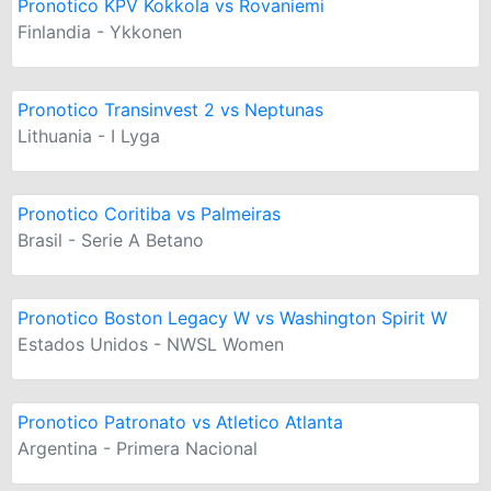
Pronotico KPV Kokkola vs Rovaniemi
Finlandia - Ykkonen
Pronotico Transinvest 2 vs Neptunas
Lithuania - I Lyga
Pronotico Coritiba vs Palmeiras
Brasil - Serie A Betano
Pronotico Boston Legacy W vs Washington Spirit W
Estados Unidos - NWSL Women
Pronotico Patronato vs Atletico Atlanta
Argentina - Primera Nacional