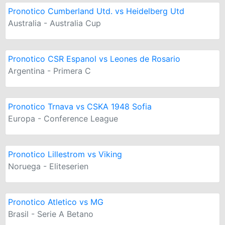
Pronotico Cumberland Utd. vs Heidelberg Utd
Australia - Australia Cup
Pronotico CSR Espanol vs Leones de Rosario
Argentina - Primera C
Pronotico Trnava vs CSKA 1948 Sofia
Europa - Conference League
Pronotico Lillestrom vs Viking
Noruega - Eliteserien
Pronotico Atletico vs MG
Brasil - Serie A Betano