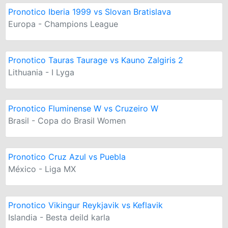
Pronotico Iberia 1999 vs Slovan Bratislava
Europa - Champions League
Pronotico Tauras Taurage vs Kauno Zalgiris 2
Lithuania - I Lyga
Pronotico Fluminense W vs Cruzeiro W
Brasil - Copa do Brasil Women
Pronotico Cruz Azul vs Puebla
México - Liga MX
Pronotico Vikingur Reykjavik vs Keflavik
Islandia - Besta deild karla