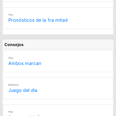
Hoy
Pronósticos de la 1ra mitad
Consejos
Hoy
Ambos marcan
Mañana
Juego del día
Hoy