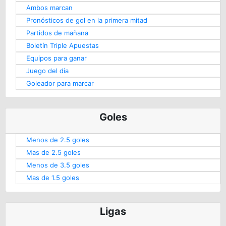
Ambos marcan
Pronósticos de gol en la primera mitad
Partidos de mañana
Boletín Triple Apuestas
Equipos para ganar
Juego del día
Goleador para marcar
Goles
Menos de 2.5 goles
Mas de 2.5 goles
Menos de 3.5 goles
Mas de 1.5 goles
Ligas