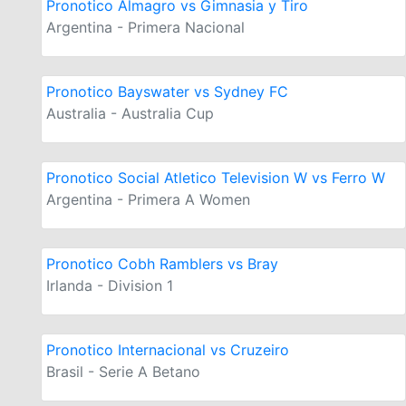
Pronotico Almagro vs Gimnasia y Tiro
Argentina - Primera Nacional
Pronotico Bayswater vs Sydney FC
Australia - Australia Cup
Pronotico Social Atletico Television W vs Ferro W
Argentina - Primera A Women
Pronotico Cobh Ramblers vs Bray
Irlanda - Division 1
Pronotico Internacional vs Cruzeiro
Brasil - Serie A Betano