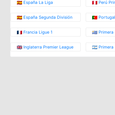
España La Liga
Perú Pri
España Segunda División
Portugal
Francia Ligue 1
Primera 
Inglaterra Premier League
Primera 