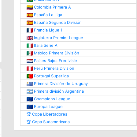
Colombia Primera A
España La Liga
España Segunda División
Francia Ligue 1
Inglaterra Premier League
Italia Serie A
México Primera División
Países Bajos Eredivisie
Perú Primera División
Portugal Superliga
Primera División de Uruguay
Primera división Argentina
Champions League
Europa League
🏆 Copa Libertadores
🏆 Copa Sudamericana