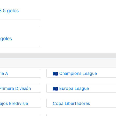
.5 goles
 goles
rie A
Champions League
rimera División
Europa League
ajos Eredivisie
Copa Libertadores