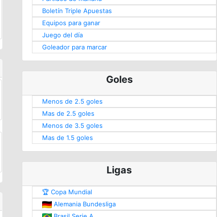
Boletín Triple Apuestas
Equipos para ganar
Juego del día
Goleador para marcar
Goles
Menos de 2.5 goles
Mas de 2.5 goles
Menos de 3.5 goles
Mas de 1.5 goles
Ligas
🏆 Copa Mundial
Alemania Bundesliga
Brasil Serie A