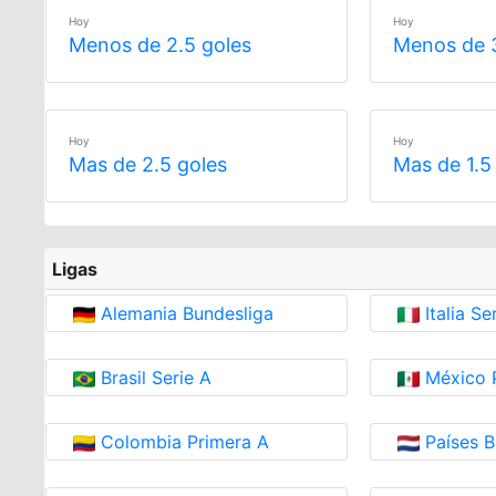
Hoy
Hoy
Menos de 2.5 goles
Menos de 3
Hoy
Hoy
Mas de 2.5 goles
Mas de 1.5
Ligas
Alemania Bundesliga
Italia Se
Brasil Serie A
México P
Colombia Primera A
Países B