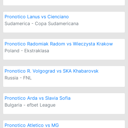
Pronotico Lanus vs Cienciano
Sudamerica - Copa Sudamericana
Pronotico Radomiak Radom vs Wieczysta Krakow
Poland - Ekstraklasa
Pronotico R. Volgograd vs SKA Khabarovsk
Russia - FNL
Pronotico Arda vs Slavia Sofia
Bulgaria - efbet League
Pronotico Atletico vs MG