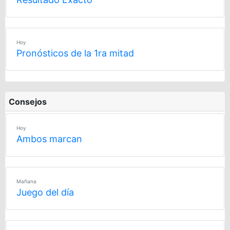
Hoy
Pronósticos de la 1ra mitad
Consejos
Hoy
Ambos marcan
Mañana
Juego del día