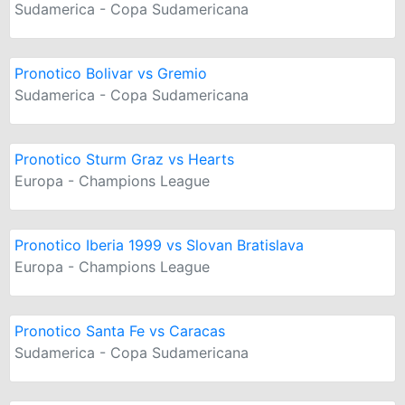
Sudamerica - Copa Sudamericana
Pronotico Bolivar vs Gremio
Sudamerica - Copa Sudamericana
Pronotico Sturm Graz vs Hearts
Europa - Champions League
Pronotico Iberia 1999 vs Slovan Bratislava
Europa - Champions League
Pronotico Santa Fe vs Caracas
Sudamerica - Copa Sudamericana