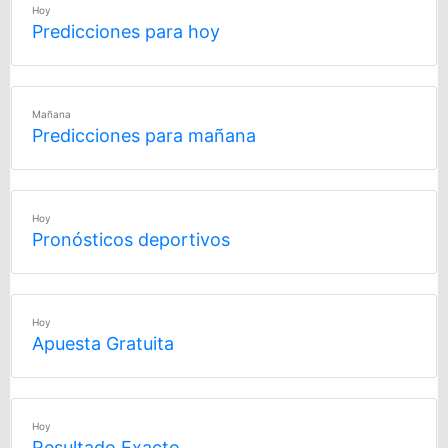
Hoy
Predicciones para hoy
Mañana
Predicciones para mañana
Hoy
Pronósticos deportivos
Hoy
Apuesta Gratuita
Hoy
Resultado Exacto