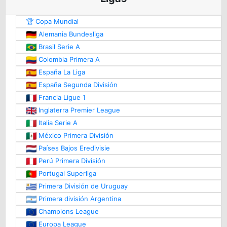
🏆 Copa Mundial
Alemania Bundesliga
Brasil Serie A
Colombia Primera A
España La Liga
España Segunda División
Francia Ligue 1
Inglaterra Premier League
Italia Serie A
México Primera División
Países Bajos Eredivisie
Perú Primera División
Portugal Superliga
Primera División de Uruguay
Primera división Argentina
Champions League
Europa League