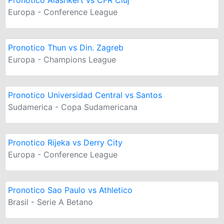
Pronotico Alashkert vs CFR Cluj
Europa - Conference League
Pronotico Thun vs Din. Zagreb
Europa - Champions League
Pronotico Universidad Central vs Santos
Sudamerica - Copa Sudamericana
Pronotico Rijeka vs Derry City
Europa - Conference League
Pronotico Sao Paulo vs Athletico
Brasil - Serie A Betano