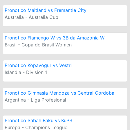
Pronotico Maitland vs Fremantle City
Australia - Australia Cup
Pronotico Flamengo W vs 3B da Amazonia W
Brasil - Copa do Brasil Women
Pronotico Kopavogur vs Vestri
Islandia - Division 1
Pronotico Gimnasia Mendoza vs Central Cordoba
Argentina - Liga Profesional
Pronotico Sabah Baku vs KuPS
Europa - Champions League