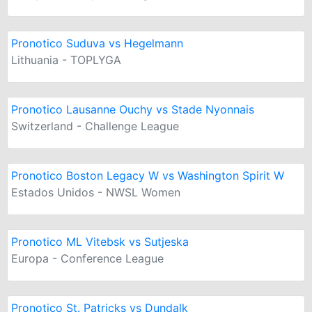
Pronotico Suduva vs Hegelmann
Lithuania - TOPLYGA
Pronotico Lausanne Ouchy vs Stade Nyonnais
Switzerland - Challenge League
Pronotico Boston Legacy W vs Washington Spirit W
Estados Unidos - NWSL Women
Pronotico ML Vitebsk vs Sutjeska
Europa - Conference League
Pronotico St. Patricks vs Dundalk