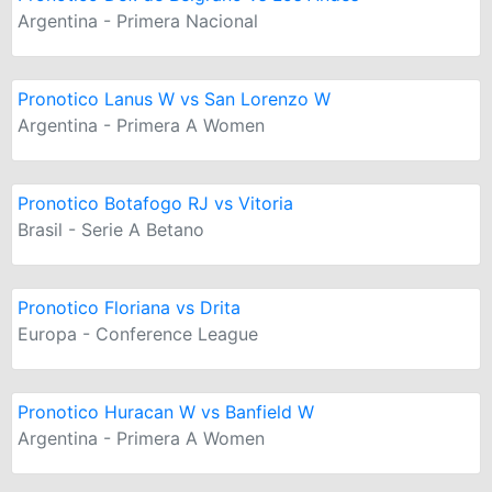
Argentina - Primera Nacional
Pronotico Lanus W vs San Lorenzo W
Argentina - Primera A Women
Pronotico Botafogo RJ vs Vitoria
Brasil - Serie A Betano
Pronotico Floriana vs Drita
Europa - Conference League
Pronotico Huracan W vs Banfield W
Argentina - Primera A Women