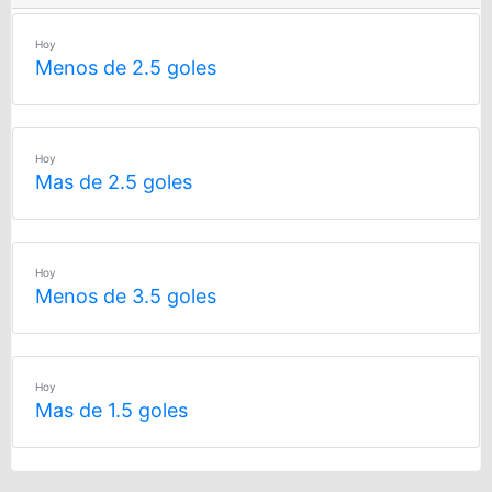
Hoy
Menos de 2.5 goles
Hoy
Mas de 2.5 goles
Hoy
Menos de 3.5 goles
Hoy
Mas de 1.5 goles