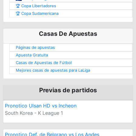
🏆 Copa Libertadores
🏆 Copa Sudamericana
Casas De Apuestas
Páginas de apuestas
Apuesta Gratuita
Casas de Apuestas de Fútbol
Mejores casas de apuestas para LaLiga
Previas de partidos
Pronotico Ulsan HD vs Incheon
South Korea - K League 1
Pronotico Def. de Belgrano vs Los Andes