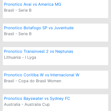
Pronotico Avai vs America MG
Brasil - Serie B
Pronotico Botafogo SP vs Juventude
Brasil - Serie B
Pronotico Transinvest 2 vs Neptunas
Lithuania - I Lyga
Pronotico Coritiba W vs Internacional W
Brasil - Copa do Brasil Women
Pronotico Bayswater vs Sydney FC
Australia - Australia Cup