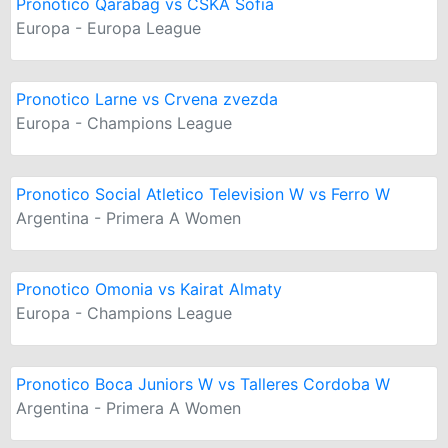
Pronotico Qarabag vs CSKA Sofia
Europa - Europa League
Pronotico Larne vs Crvena zvezda
Europa - Champions League
Pronotico Social Atletico Television W vs Ferro W
Argentina - Primera A Women
Pronotico Omonia vs Kairat Almaty
Europa - Champions League
Pronotico Boca Juniors W vs Talleres Cordoba W
Argentina - Primera A Women