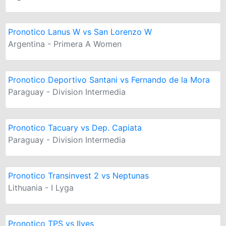
Pronotico Lanus W vs San Lorenzo W
Argentina - Primera A Women
Pronotico Deportivo Santani vs Fernando de la Mora
Paraguay - Division Intermedia
Pronotico Tacuary vs Dep. Capiata
Paraguay - Division Intermedia
Pronotico Transinvest 2 vs Neptunas
Lithuania - I Lyga
Pronotico TPS vs Ilves