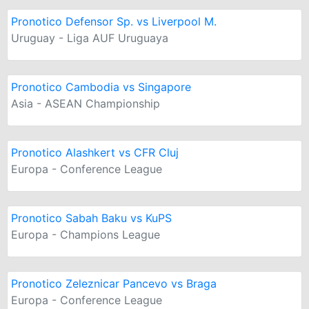
Pronotico Defensor Sp. vs Liverpool M.
Uruguay - Liga AUF Uruguaya
Pronotico Cambodia vs Singapore
Asia - ASEAN Championship
Pronotico Alashkert vs CFR Cluj
Europa - Conference League
Pronotico Sabah Baku vs KuPS
Europa - Champions League
Pronotico Zeleznicar Pancevo vs Braga
Europa - Conference League