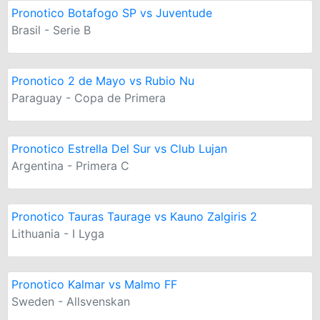
Pronotico Botafogo SP vs Juventude
Brasil - Serie B
Pronotico 2 de Mayo vs Rubio Nu
Paraguay - Copa de Primera
Pronotico Estrella Del Sur vs Club Lujan
Argentina - Primera C
Pronotico Tauras Taurage vs Kauno Zalgiris 2
Lithuania - I Lyga
Pronotico Kalmar vs Malmo FF
Sweden - Allsvenskan