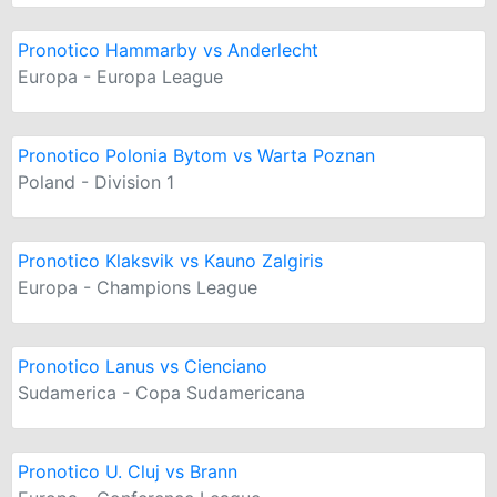
Pronotico Hammarby vs Anderlecht
Europa - Europa League
Pronotico Polonia Bytom vs Warta Poznan
Poland - Division 1
Pronotico Klaksvik vs Kauno Zalgiris
Europa - Champions League
Pronotico Lanus vs Cienciano
Sudamerica - Copa Sudamericana
Pronotico U. Cluj vs Brann