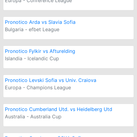
Europa - Conference League
Pronotico Arda vs Slavia Sofia
Bulgaria - efbet League
Pronotico Fylkir vs Afturelding
Islandia - Icelandic Cup
Pronotico Levski Sofia vs Univ. Craiova
Europa - Champions League
Pronotico Cumberland Utd. vs Heidelberg Utd
Australia - Australia Cup