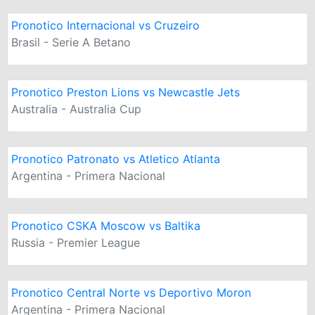
Pronotico Internacional vs Cruzeiro
Brasil - Serie A Betano
Pronotico Preston Lions vs Newcastle Jets
Australia - Australia Cup
Pronotico Patronato vs Atletico Atlanta
Argentina - Primera Nacional
Pronotico CSKA Moscow vs Baltika
Russia - Premier League
Pronotico Central Norte vs Deportivo Moron
Argentina - Primera Nacional