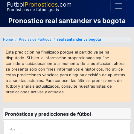
Futbol
Pronosticos
.com
Pronósticos de fútbol gratis
Pronostico real santander vs bogota
Home
Previas de Partidos
real santander vs bogota
Esta predicción ha finalizado porque el partido ya se ha
disputado. Si bien la información proporcionada aquí se
consideró cuidadosamente al momento de la publicación, ahora
se presenta solo con fines informativos e históricos. No utilice
estas predicciones vencidas para ninguna decisión de apuestas
o apuestas actuales. Para conocer las últimas predicciones de
fútbol y análisis actualizados, consulte nuestras listas de
predicciones activas y actuales.
Pronósticos y predicciones de fútbol
Hoy