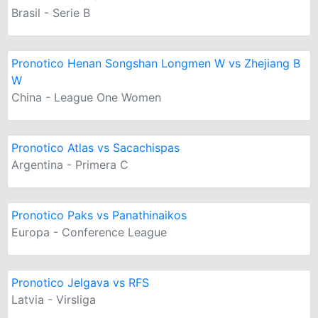
Brasil - Serie B
Pronotico Henan Songshan Longmen W vs Zhejiang B
W
China - League One Women
Pronotico Atlas vs Sacachispas
Argentina - Primera C
Pronotico Paks vs Panathinaikos
Europa - Conference League
Pronotico Jelgava vs RFS
Latvia - Virsliga