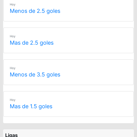
Hoy
Menos de 2.5 goles
Hoy
Mas de 2.5 goles
Hoy
Menos de 3.5 goles
Hoy
Mas de 1.5 goles
Ligas