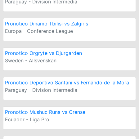
Paraguay - Division Intermedia
Pronotico Dinamo Tbilisi vs Zalgiris
Europa - Conference League
Pronotico Orgryte vs Djurgarden
Sweden - Allsvenskan
Pronotico Deportivo Santani vs Fernando de la Mora
Paraguay - Division Intermedia
Pronotico Mushuc Runa vs Orense
Ecuador - Liga Pro