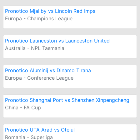
Pronotico Mjallby vs Lincoln Red Imps
Europa - Champions League
Pronotico Launceston vs Launceston United
Australia - NPL Tasmania
Pronotico Aluminij vs Dinamo Tirana
Europa - Conference League
Pronotico Shanghai Port vs Shenzhen Xinpengcheng
China - FA Cup
Pronotico UTA Arad vs Otelul
Romania - Superliga