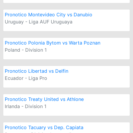
Pronotico Montevideo City vs Danubio
Uruguay - Liga AUF Uruguaya
Pronotico Polonia Bytom vs Warta Poznan
Poland - Division 1
Pronotico Libertad vs Delfin
Ecuador - Liga Pro
Pronotico Treaty United vs Athlone
Irlanda - Division 1
Pronotico Tacuary vs Dep. Capiata