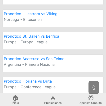
Pronotico Lillestrom vs Viking
Noruega - Eliteserien
Pronotico St. Gallen vs Benfica
Europa - Europa League
Pronotico Acassuso vs San Telmo
Argentina - Primera Nacional
Pronotico Floriana vs Drita
Europa - Conference League
👆
🏠
🔥
🎁
Inicio
Predicciones
Apuesta Gratuita
Pronotico Vasteras SK vs Orgryte