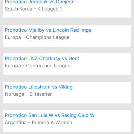
Pronotico Jeonbuk vs Daejeon
South Korea - K League 1
Pronotico Mjallby vs Lincoln Red Imps
Europa - Champions League
Pronotico LNZ Cherkasy vs Gent
Europa - Conference League
Pronotico Lillestrom vs Viking
Noruega - Eliteserien
Pronotico San Luis W vs Racing Club W
Argentina - Primera A Women