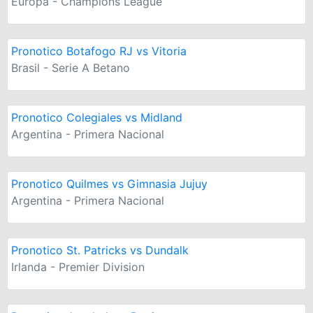
Europa - Champions League
Pronotico Botafogo RJ vs Vitoria
Brasil - Serie A Betano
Pronotico Colegiales vs Midland
Argentina - Primera Nacional
Pronotico Quilmes vs Gimnasia Jujuy
Argentina - Primera Nacional
Pronotico St. Patricks vs Dundalk
Irlanda - Premier Division