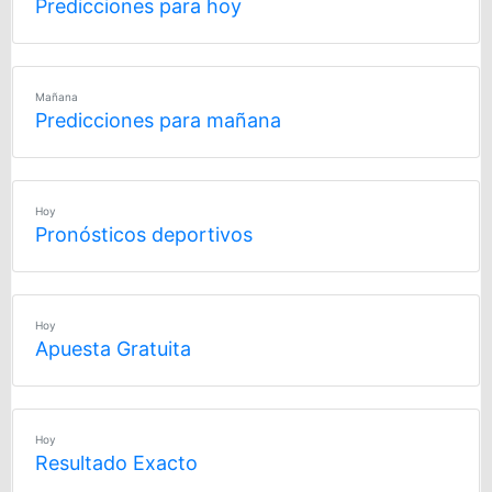
Predicciones para hoy
Mañana
Predicciones para mañana
Hoy
Pronósticos deportivos
Hoy
Apuesta Gratuita
Hoy
Resultado Exacto