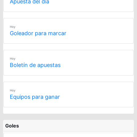
Apuesta del día
Hoy
Goleador para marcar
Hoy
Boletín de apuestas
Hoy
Equipos para ganar
Goles