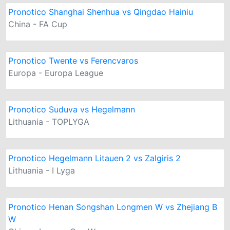
Pronotico Shanghai Shenhua vs Qingdao Hainiu
China - FA Cup
Pronotico Twente vs Ferencvaros
Europa - Europa League
Pronotico Suduva vs Hegelmann
Lithuania - TOPLYGA
Pronotico Hegelmann Litauen 2 vs Zalgiris 2
Lithuania - I Lyga
Pronotico Henan Songshan Longmen W vs Zhejiang B
W