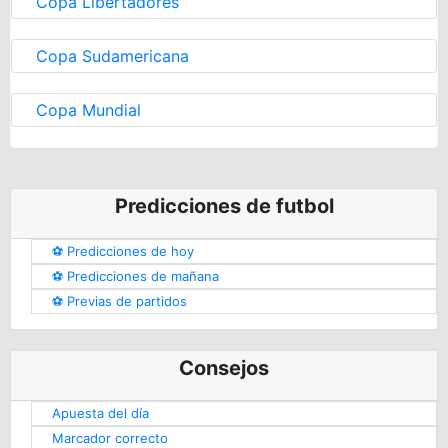
Copa Libertadores
Copa Sudamericana
Copa Mundial
Predicciones de futbol
⚽️ Predicciones de hoy
⚽️ Predicciones de mañana
⚽️ Previas de partidos
Consejos
Apuesta del día
Marcador correcto