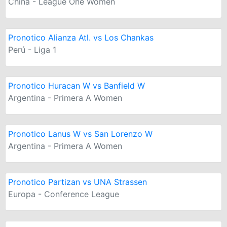
China - League One Women
Pronotico Alianza Atl. vs Los Chankas
Perú - Liga 1
Pronotico Huracan W vs Banfield W
Argentina - Primera A Women
Pronotico Lanus W vs San Lorenzo W
Argentina - Primera A Women
Pronotico Partizan vs UNA Strassen
Europa - Conference League