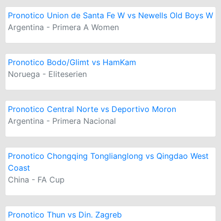
Pronotico Union de Santa Fe W vs Newells Old Boys W
Argentina - Primera A Women
Pronotico Bodo/Glimt vs HamKam
Noruega - Eliteserien
Pronotico Central Norte vs Deportivo Moron
Argentina - Primera Nacional
Pronotico Chongqing Tonglianglong vs Qingdao West
Coast
China - FA Cup
Pronotico Thun vs Din. Zagreb