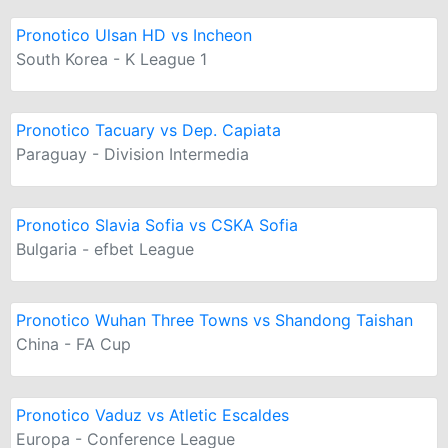
Pronotico Ulsan HD vs Incheon
South Korea - K League 1
Pronotico Tacuary vs Dep. Capiata
Paraguay - Division Intermedia
Pronotico Slavia Sofia vs CSKA Sofia
Bulgaria - efbet League
Pronotico Wuhan Three Towns vs Shandong Taishan
China - FA Cup
Pronotico Vaduz vs Atletic Escaldes
Europa - Conference League