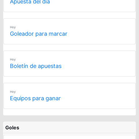
Apuesta del día
Hoy
Goleador para marcar
Hoy
Boletín de apuestas
Hoy
Equipos para ganar
Goles