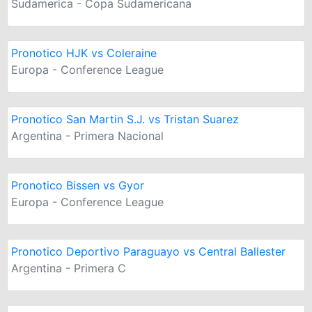
Sudamerica - Copa Sudamericana
Pronotico HJK vs Coleraine
Europa - Conference League
Pronotico San Martin S.J. vs Tristan Suarez
Argentina - Primera Nacional
Pronotico Bissen vs Gyor
Europa - Conference League
Pronotico Deportivo Paraguayo vs Central Ballester
Argentina - Primera C