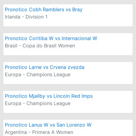
Pronotico Cobh Ramblers vs Bray
Irlanda - Division 1
Pronotico Coritiba W vs Internacional W
Brasil - Copa do Brasil Women
Pronotico Larne vs Crvena zvezda
Europa - Champions League
Pronotico Mjallby vs Lincoln Red Imps
Europa - Champions League
Pronotico Lanus W vs San Lorenzo W
Argentina - Primera A Women