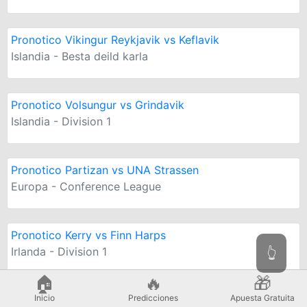
Pronotico Vikingur Reykjavik vs Keflavik
Islandia - Besta deild karla
Pronotico Volsungur vs Grindavik
Islandia - Division 1
Pronotico Partizan vs UNA Strassen
Europa - Conference League
Pronotico Kerry vs Finn Harps
Irlanda - Division 1
👆
🏠
🔥
🎁
Inicio
Predicciones
Apuesta Gratuita
Pronotico San Luis W vs Racing Club W