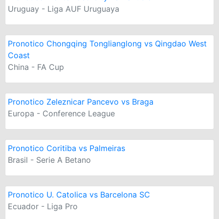
Uruguay - Liga AUF Uruguaya
Pronotico Chongqing Tonglianglong vs Qingdao West
Coast
China - FA Cup
Pronotico Zeleznicar Pancevo vs Braga
Europa - Conference League
Pronotico Coritiba vs Palmeiras
Brasil - Serie A Betano
Pronotico U. Catolica vs Barcelona SC
Ecuador - Liga Pro