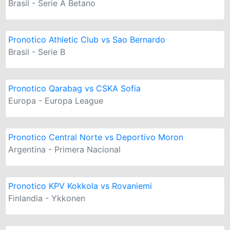
Brasil - Serie A Betano
Pronotico Athletic Club vs Sao Bernardo
Brasil - Serie B
Pronotico Qarabag vs CSKA Sofia
Europa - Europa League
Pronotico Central Norte vs Deportivo Moron
Argentina - Primera Nacional
Pronotico KPV Kokkola vs Rovaniemi
Finlandia - Ykkonen