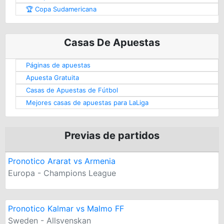
🏆 Copa Sudamericana
Casas De Apuestas
Páginas de apuestas
Apuesta Gratuita
Casas de Apuestas de Fútbol
Mejores casas de apuestas para LaLiga
Previas de partidos
Pronotico Ararat vs Armenia
Europa - Champions League
Pronotico Kalmar vs Malmo FF
Sweden - Allsvenskan