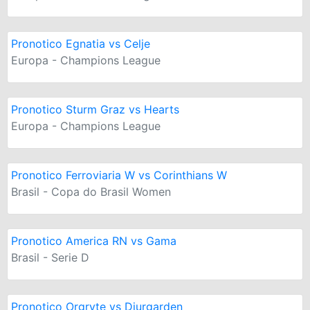
Pronotico Egnatia vs Celje
Europa - Champions League
Pronotico Sturm Graz vs Hearts
Europa - Champions League
Pronotico Ferroviaria W vs Corinthians W
Brasil - Copa do Brasil Women
Pronotico America RN vs Gama
Brasil - Serie D
Pronotico Orgryte vs Djurgarden