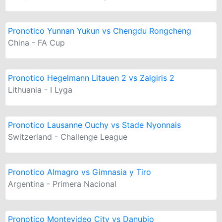
Pronotico Yunnan Yukun vs Chengdu Rongcheng
China - FA Cup
Pronotico Hegelmann Litauen 2 vs Zalgiris 2
Lithuania - I Lyga
Pronotico Lausanne Ouchy vs Stade Nyonnais
Switzerland - Challenge League
Pronotico Almagro vs Gimnasia y Tiro
Argentina - Primera Nacional
Pronotico Montevideo City vs Danubio