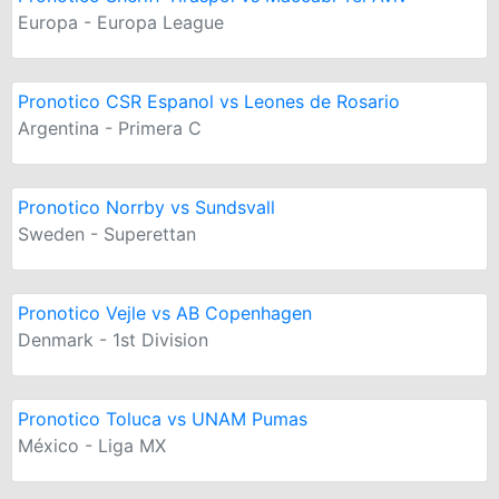
Europa - Europa League
Pronotico CSR Espanol vs Leones de Rosario
Argentina - Primera C
Pronotico Norrby vs Sundsvall
Sweden - Superettan
Pronotico Vejle vs AB Copenhagen
Denmark - 1st Division
Pronotico Toluca vs UNAM Pumas
México - Liga MX