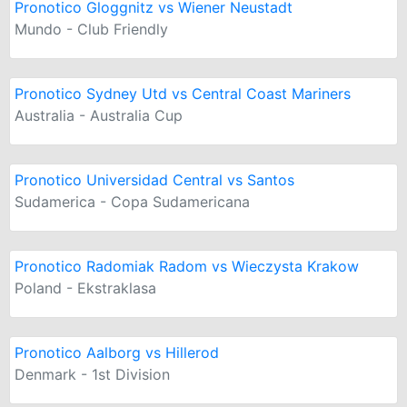
Pronotico Gloggnitz vs Wiener Neustadt
Mundo - Club Friendly
Pronotico Sydney Utd vs Central Coast Mariners
Australia - Australia Cup
Pronotico Universidad Central vs Santos
Sudamerica - Copa Sudamericana
Pronotico Radomiak Radom vs Wieczysta Krakow
Poland - Ekstraklasa
Pronotico Aalborg vs Hillerod
Denmark - 1st Division