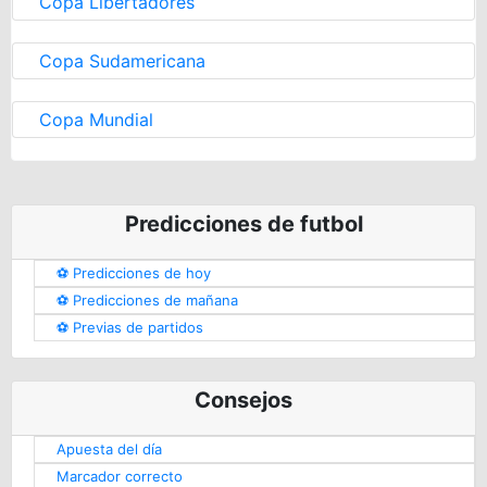
Copa Libertadores
Copa Sudamericana
Copa Mundial
Predicciones de futbol
⚽️ Predicciones de hoy
⚽️ Predicciones de mañana
⚽️ Previas de partidos
Consejos
Apuesta del día
Marcador correcto