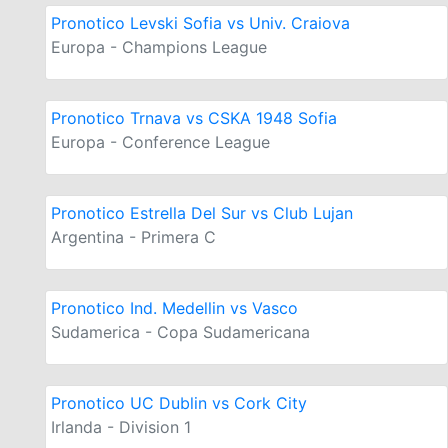
Pronotico Levski Sofia vs Univ. Craiova
Europa - Champions League
Pronotico Trnava vs CSKA 1948 Sofia
Europa - Conference League
Pronotico Estrella Del Sur vs Club Lujan
Argentina - Primera C
Pronotico Ind. Medellin vs Vasco
Sudamerica - Copa Sudamericana
Pronotico UC Dublin vs Cork City
Irlanda - Division 1