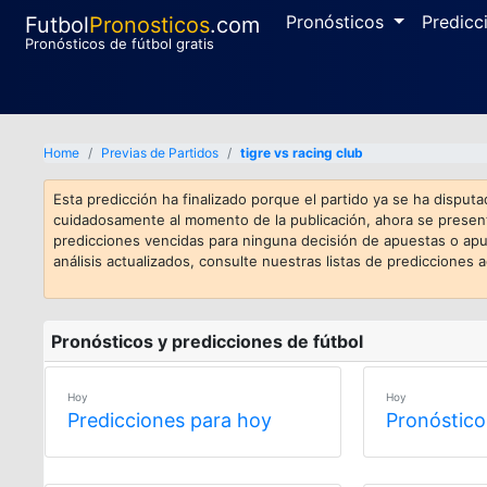
Pronósticos
Predicc
Futbol
Pronosticos
.com
Pronósticos de fútbol gratis
Home
Previas de Partidos
tigre vs racing club
Esta predicción ha finalizado porque el partido ya se ha disput
cuidadosamente al momento de la publicación, ahora se presenta 
predicciones vencidas para ninguna decisión de apuestas o apue
análisis actualizados, consulte nuestras listas de predicciones a
Pronósticos y predicciones de fútbol
Hoy
Hoy
Predicciones para hoy
Pronóstico