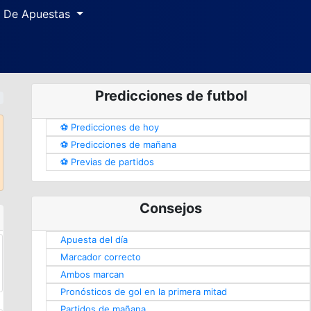
 De Apuestas
Predicciones de futbol
⚽️ Predicciones de hoy
⚽️ Predicciones de mañana
⚽️ Previas de partidos
Consejos
Apuesta del día
Marcador correcto
Ambos marcan
Pronósticos de gol en la primera mitad
Partidos de mañana