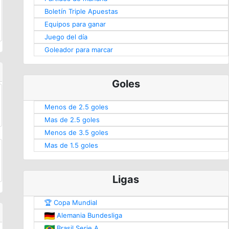
Boletín Triple Apuestas
Equipos para ganar
Juego del día
Goleador para marcar
Goles
Menos de 2.5 goles
Mas de 2.5 goles
Menos de 3.5 goles
Mas de 1.5 goles
Ligas
🏆 Copa Mundial
Alemania Bundesliga
Brasil Serie A