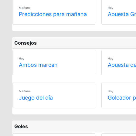
Mañana
Hoy
Predicciones para mañana
Apuesta Gr
Consejos
Hoy
Hoy
Ambos marcan
Apuesta de
Mañana
Hoy
Juego del día
Goleador p
Goles