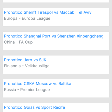
Pronotico Sheriff Tiraspol vs Maccabi Tel Aviv
Europa - Europa League
Pronotico Shanghai Port vs Shenzhen Xinpengcheng
China - FA Cup
Pronotico Jaro vs SJK
Finlandia - Veikkausliiga
Pronotico CSKA Moscow vs Baltika
Russia - Premier League
Pronotico Goias vs Sport Recife