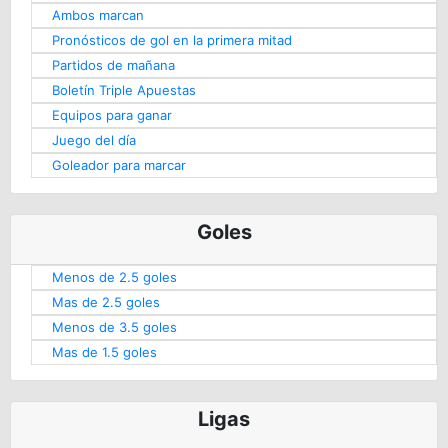
Ambos marcan
Pronósticos de gol en la primera mitad
Partidos de mañana
Boletín Triple Apuestas
Equipos para ganar
Juego del día
Goleador para marcar
Goles
Menos de 2.5 goles
Mas de 2.5 goles
Menos de 3.5 goles
Mas de 1.5 goles
Ligas