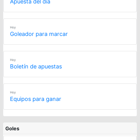
Apuesta del día
Hoy
Goleador para marcar
Hoy
Boletín de apuestas
Hoy
Equipos para ganar
Goles