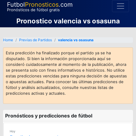
Futbol
Pronosticos
.com
Pronósticos de fútbol gratis
Pronostico valencia vs osasuna
Home
Previas de Partidos
valencia vs osasuna
Esta predicción ha finalizado porque el partido ya se ha
disputado. Si bien la información proporcionada aquí se
consideró cuidadosamente al momento de la publicación, ahora
se presenta solo con fines informativos e históricos. No utilice
estas predicciones vencidas para ninguna decisión de apuestas
o apuestas actuales. Para conocer las últimas predicciones de
fútbol y análisis actualizados, consulte nuestras listas de
predicciones activas y actuales.
Pronósticos y predicciones de fútbol
Hoy