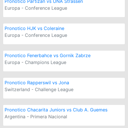
Pronotico Partizan vs UNA Strassen
Europa - Conference League
Pronotico HJK vs Coleraine
Europa - Conference League
Pronotico Fenerbahce vs Gornik Zabrze
Europa - Champions League
Pronotico Rapperswil vs Jona
Switzerland - Challenge League
Pronotico Chacarita Juniors vs Club A. Guemes
Argentina - Primera Nacional