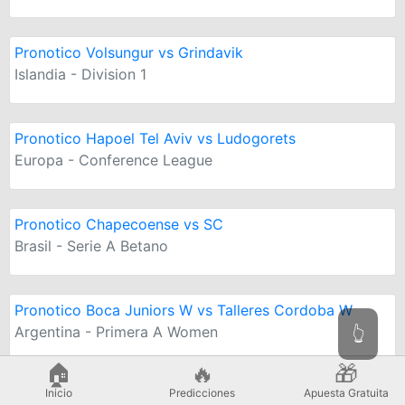
Pronotico Volsungur vs Grindavik
Islandia - Division 1
Pronotico Hapoel Tel Aviv vs Ludogorets
Europa - Conference League
Pronotico Chapecoense vs SC
Brasil - Serie A Betano
Pronotico Boca Juniors W vs Talleres Cordoba W
Argentina - Primera A Women
👆
🏠
🔥
🎁
Inicio
Predicciones
Apuesta Gratuita
Pronotico Def. de Belgrano vs Los Andes