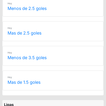
Hoy
Menos de 2.5 goles
Hoy
Mas de 2.5 goles
Hoy
Menos de 3.5 goles
Hoy
Mas de 1.5 goles
Ligas