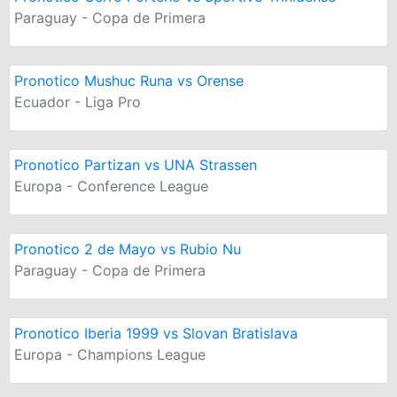
Paraguay - Copa de Primera
Pronotico Mushuc Runa vs Orense
Ecuador - Liga Pro
Pronotico Partizan vs UNA Strassen
Europa - Conference League
Pronotico 2 de Mayo vs Rubio Nu
Paraguay - Copa de Primera
Pronotico Iberia 1999 vs Slovan Bratislava
Europa - Champions League