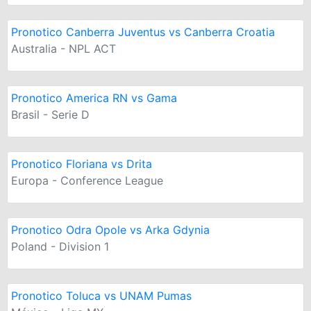
Pronotico Canberra Juventus vs Canberra Croatia
Australia - NPL ACT
Pronotico America RN vs Gama
Brasil - Serie D
Pronotico Floriana vs Drita
Europa - Conference League
Pronotico Odra Opole vs Arka Gdynia
Poland - Division 1
Pronotico Toluca vs UNAM Pumas