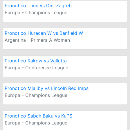
Pronotico Thun vs Din. Zagreb
Europa - Champions League
Pronotico Huracan W vs Banfield W
Argentina - Primera A Women
Pronotico Rakow vs Valletta
Europa - Conference League
Pronotico Mjallby vs Lincoln Red Imps
Europa - Champions League
Pronotico Sabah Baku vs KuPS
Europa - Champions League