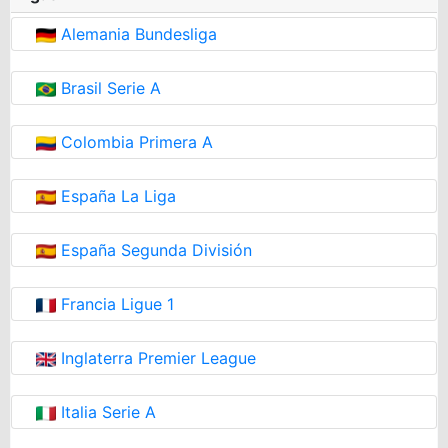
Alemania Bundesliga
Brasil Serie A
Colombia Primera A
España La Liga
España Segunda División
Francia Ligue 1
Inglaterra Premier League
Italia Serie A