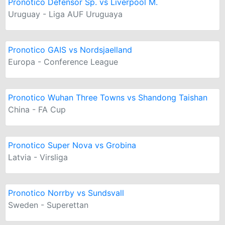
Pronotico Defensor Sp. vs Liverpool M.
Uruguay - Liga AUF Uruguaya
Pronotico GAIS vs Nordsjaelland
Europa - Conference League
Pronotico Wuhan Three Towns vs Shandong Taishan
China - FA Cup
Pronotico Super Nova vs Grobina
Latvia - Virsliga
Pronotico Norrby vs Sundsvall
Sweden - Superettan