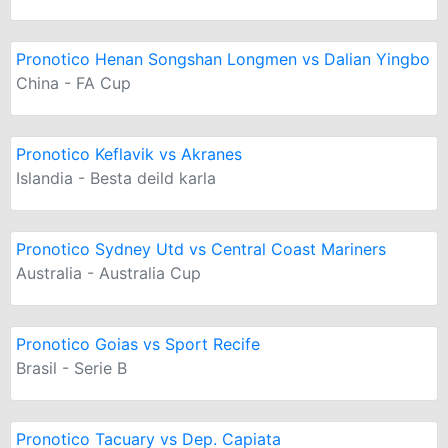
Pronotico Henan Songshan Longmen vs Dalian Yingbo
China - FA Cup
Pronotico Keflavik vs Akranes
Islandia - Besta deild karla
Pronotico Sydney Utd vs Central Coast Mariners
Australia - Australia Cup
Pronotico Goias vs Sport Recife
Brasil - Serie B
Pronotico Tacuary vs Dep. Capiata