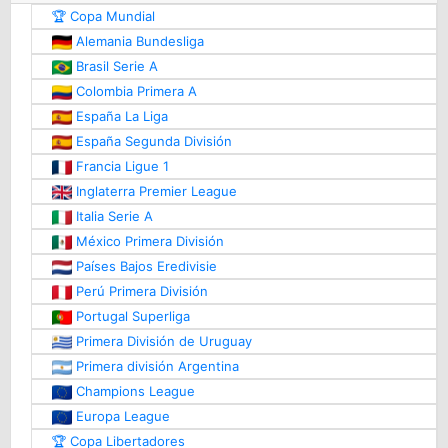
🏆 Copa Mundial
Alemania Bundesliga
Brasil Serie A
Colombia Primera A
España La Liga
España Segunda División
Francia Ligue 1
Inglaterra Premier League
Italia Serie A
México Primera División
Países Bajos Eredivisie
Perú Primera División
Portugal Superliga
Primera División de Uruguay
Primera división Argentina
Champions League
Europa League
🏆 Copa Libertadores