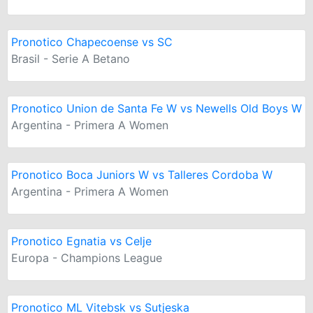
Pronotico Chapecoense vs SC
Brasil - Serie A Betano
Pronotico Union de Santa Fe W vs Newells Old Boys W
Argentina - Primera A Women
Pronotico Boca Juniors W vs Talleres Cordoba W
Argentina - Primera A Women
Pronotico Egnatia vs Celje
Europa - Champions League
Pronotico ML Vitebsk vs Sutjeska