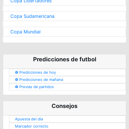
Copa Libertadores
Copa Sudamericana
Copa Mundial
Predicciones de futbol
⚽️ Predicciones de hoy
⚽️ Predicciones de mañana
⚽️ Previas de partidos
Consejos
Apuesta del día
Marcador correcto