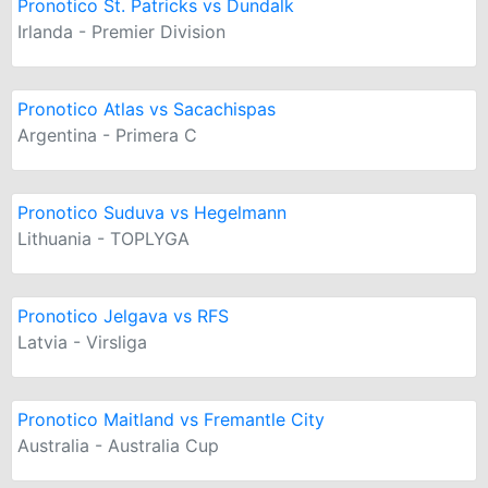
Pronotico St. Patricks vs Dundalk
Irlanda - Premier Division
Pronotico Atlas vs Sacachispas
Argentina - Primera C
Pronotico Suduva vs Hegelmann
Lithuania - TOPLYGA
Pronotico Jelgava vs RFS
Latvia - Virsliga
Pronotico Maitland vs Fremantle City
Australia - Australia Cup