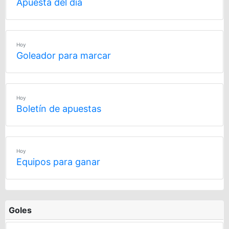
Apuesta del día
Hoy
Goleador para marcar
Hoy
Boletín de apuestas
Hoy
Equipos para ganar
Goles