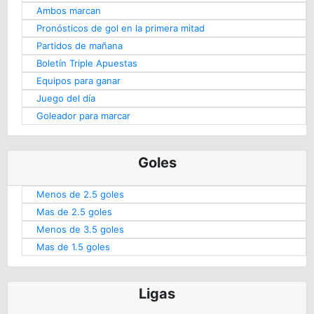
Ambos marcan
Pronósticos de gol en la primera mitad
Partidos de mañana
Boletín Triple Apuestas
Equipos para ganar
Juego del día
Goleador para marcar
Goles
Menos de 2.5 goles
Mas de 2.5 goles
Menos de 3.5 goles
Mas de 1.5 goles
Ligas