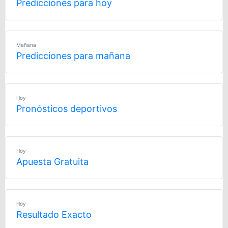
Predicciones para hoy
Mañana
Predicciones para mañana
Hoy
Pronósticos deportivos
Hoy
Apuesta Gratuita
Hoy
Resultado Exacto