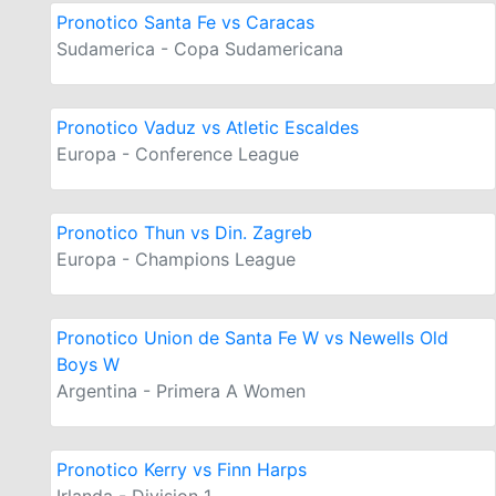
Pronotico Santa Fe vs Caracas
Sudamerica - Copa Sudamericana
Pronotico Vaduz vs Atletic Escaldes
Europa - Conference League
Pronotico Thun vs Din. Zagreb
Europa - Champions League
Pronotico Union de Santa Fe W vs Newells Old
Boys W
Argentina - Primera A Women
Pronotico Kerry vs Finn Harps