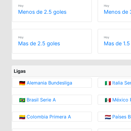
Hoy
Hoy
Menos de 2.5 goles
Menos de 3
Hoy
Hoy
Mas de 2.5 goles
Mas de 1.5
Ligas
Alemania Bundesliga
Italia Se
Brasil Serie A
México P
Colombia Primera A
Países B