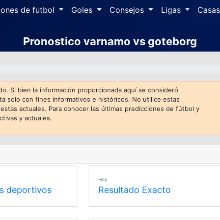
iones de futbol
Goles
Consejos
Ligas
Casas
Pronostico varnamo vs goteborg
ado. Si bien la información proporcionada aquí se consideró
solo con fines informativos e históricos. No utilice estas
stas actuales. Para conocer las últimas predicciones de fútbol y
ctivas y actuales.
Hoy
s deportivos
Resultado Exacto