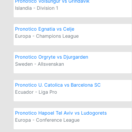
Pronotico Volsungur vs Grindavik
Islandia - Division 1
Pronotico Egnatia vs Celje
Europa - Champions League
Pronotico Orgryte vs Djurgarden
Sweden - Allsvenskan
Pronotico U. Catolica vs Barcelona SC
Ecuador - Liga Pro
Pronotico Hapoel Tel Aviv vs Ludogorets
Europa - Conference League