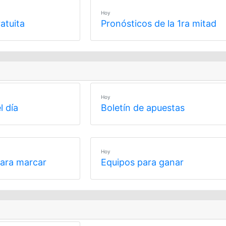
Hoy
atuita
Pronósticos de la 1ra mitad
Hoy
l día
Boletín de apuestas
Hoy
ara marcar
Equipos para ganar