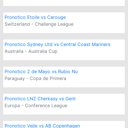
Pronotico Etoile vs Carouge
Switzerland - Challenge League
Pronotico Sydney Utd vs Central Coast Mariners
Australia - Australia Cup
Pronotico 2 de Mayo vs Rubio Nu
Paraguay - Copa de Primera
Pronotico LNZ Cherkasy vs Gent
Europa - Conference League
Pronotico Vejle vs AB Copenhagen