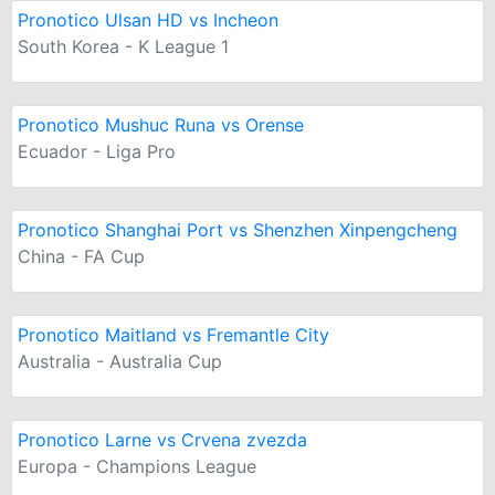
Pronotico Ulsan HD vs Incheon
South Korea - K League 1
Pronotico Mushuc Runa vs Orense
Ecuador - Liga Pro
Pronotico Shanghai Port vs Shenzhen Xinpengcheng
China - FA Cup
Pronotico Maitland vs Fremantle City
Australia - Australia Cup
Pronotico Larne vs Crvena zvezda
Europa - Champions League