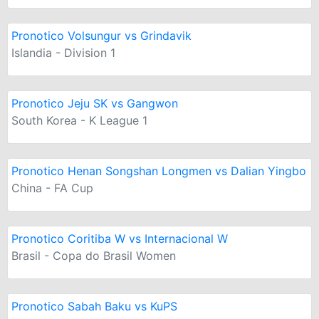
Pronotico Volsungur vs Grindavik
Islandia - Division 1
Pronotico Jeju SK vs Gangwon
South Korea - K League 1
Pronotico Henan Songshan Longmen vs Dalian Yingbo
China - FA Cup
Pronotico Coritiba W vs Internacional W
Brasil - Copa do Brasil Women
Pronotico Sabah Baku vs KuPS