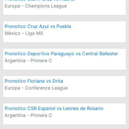
Europa - Champions League
Pronotico Cruz Azul vs Puebla
México - Liga MX
Pronotico Deportivo Paraguayo vs Central Ballester
Argentina - Primera C
Pronotico Floriana vs Drita
Europa - Conference League
Pronotico CSR Espanol vs Leones de Rosario
Argentina - Primera C