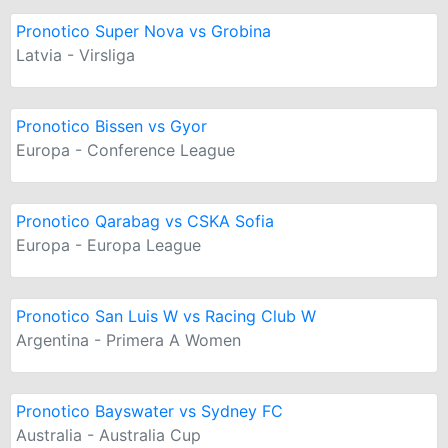
Pronotico Super Nova vs Grobina
Latvia - Virsliga
Pronotico Bissen vs Gyor
Europa - Conference League
Pronotico Qarabag vs CSKA Sofia
Europa - Europa League
Pronotico San Luis W vs Racing Club W
Argentina - Primera A Women
Pronotico Bayswater vs Sydney FC
Australia - Australia Cup