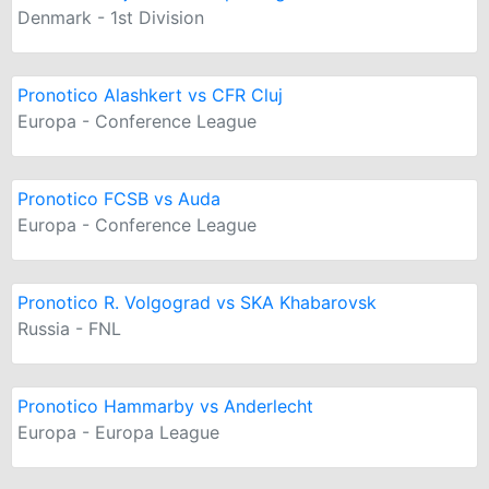
Denmark - 1st Division
Pronotico Alashkert vs CFR Cluj
Europa - Conference League
Pronotico FCSB vs Auda
Europa - Conference League
Pronotico R. Volgograd vs SKA Khabarovsk
Russia - FNL
Pronotico Hammarby vs Anderlecht
Europa - Europa League