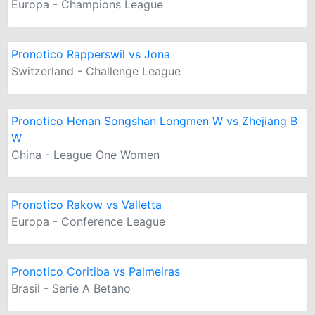
Europa - Champions League
Pronotico Rapperswil vs Jona
Switzerland - Challenge League
Pronotico Henan Songshan Longmen W vs Zhejiang B
W
China - League One Women
Pronotico Rakow vs Valletta
Europa - Conference League
Pronotico Coritiba vs Palmeiras
Brasil - Serie A Betano