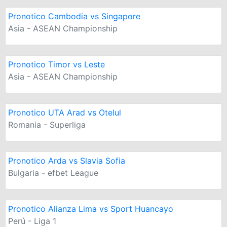
Pronotico Cambodia vs Singapore
Asia - ASEAN Championship
Pronotico Timor vs Leste
Asia - ASEAN Championship
Pronotico UTA Arad vs Otelul
Romania - Superliga
Pronotico Arda vs Slavia Sofia
Bulgaria - efbet League
Pronotico Alianza Lima vs Sport Huancayo
Perú - Liga 1