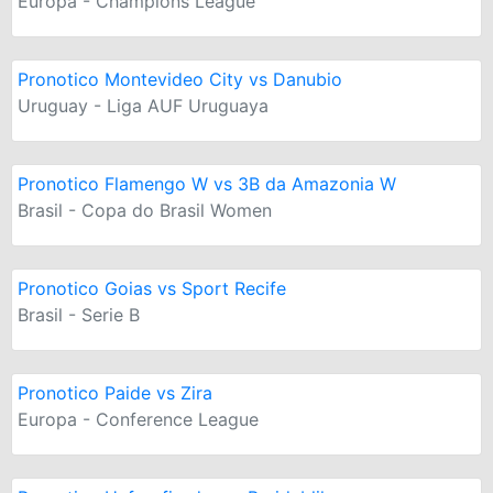
Europa - Champions League
Pronotico Montevideo City vs Danubio
Uruguay - Liga AUF Uruguaya
Pronotico Flamengo W vs 3B da Amazonia W
Brasil - Copa do Brasil Women
Pronotico Goias vs Sport Recife
Brasil - Serie B
Pronotico Paide vs Zira
Europa - Conference League