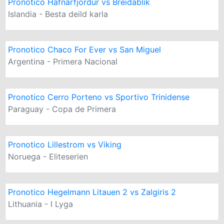
Pronotico Hafnarfjordur vs Breidablik
Islandia - Besta deild karla
Pronotico Chaco For Ever vs San Miguel
Argentina - Primera Nacional
Pronotico Cerro Porteno vs Sportivo Trinidense
Paraguay - Copa de Primera
Pronotico Lillestrom vs Viking
Noruega - Eliteserien
Pronotico Hegelmann Litauen 2 vs Zalgiris 2
Lithuania - I Lyga