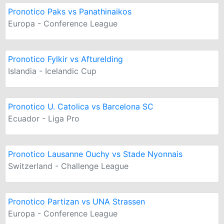
Pronotico Paks vs Panathinaikos
Europa - Conference League
Pronotico Fylkir vs Afturelding
Islandia - Icelandic Cup
Pronotico U. Catolica vs Barcelona SC
Ecuador - Liga Pro
Pronotico Lausanne Ouchy vs Stade Nyonnais
Switzerland - Challenge League
Pronotico Partizan vs UNA Strassen
Europa - Conference League